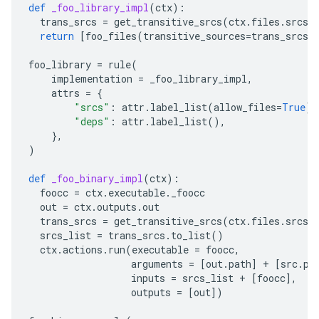
def
_foo_library_impl
(
ctx
):
trans_srcs
=
get_transitive_srcs
(
ctx
.
files
.
srcs
,
return
[
foo_files
(
transitive_sources
=
trans_srcs
)
foo_library
=
rule
(
implementation
=
_foo_library_impl
,
attrs
=
{
"srcs"
:
attr
.
label_list
(
allow_files
=
True
),
"deps"
:
attr
.
label_list
(),
},
)
def
_foo_binary_impl
(
ctx
):
foocc
=
ctx
.
executable
.
_foocc
out
=
ctx
.
outputs
.
out
trans_srcs
=
get_transitive_srcs
(
ctx
.
files
.
srcs
,
srcs_list
=
trans_srcs
.
to_list
()
ctx
.
actions
.
run
(
executable
=
foocc
,
arguments
=
[
out
.
path
]
+
[
src
.
pa
inputs
=
srcs_list
+
[
foocc
],
outputs
=
[
out
])