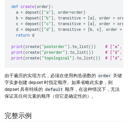
def
create
(
order
):
a
=
depset
([
"a"
],
order
=
order
)
b
=
depset
([
"b"
],
transitive
=
[
a
],
order
=
orde
c
=
depset
([
"c"
],
transitive
=
[
a
],
order
=
orde
d
=
depset
([
"d"
],
transitive
=
[
b
,
c
],
order
=
o
return
d
print
(
create
(
"postorder"
)
.
to_list
())
# ["a", "
print
(
create
(
"preorder"
)
.
to_list
())
# ["d", "
print
(
create
(
"topological"
)
.
to_list
())
# ["d", "
由于遍历的实现方式，必须在使用构造函数的
order
关键
字实参创建 depset 时指定顺序。如果省略此实参，则
depset 具有特殊的
default
顺序，在这种情况下，无法
保证其任何元素的顺序（但它是确定性的）。
完整示例