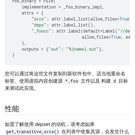
foo_binary
=
rule
(
implementation
=
_foo_binary_impl
,
attrs
=
{
"srcs"
:
attr
.
label_list
(
allow_files
=
True
),
"deps"
:
attr
.
label_list
(),
"_foocc"
:
attr
.
label
(
default
=
Label
(
"//deps
allow_files
=
True
,
exe
},
outputs
=
{
"out"
:
"%
{name}
.out"
},
)
您可以通过将这些文件复制到新软件包中、适当地重命名
标签、使用虚拟内容创建源
*.foo
文件以及 构建
d
目标
来测试此实现。
性能
如需了解使用 depset 的动机，请考虑如果
get_transitive_srcs()
在列表中收集其源，会发生什么