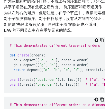
作为从根到叶的拓扑排序，本质上与前序遍历相同，只不过
共享子项仅在所有父项之后列出。 前序遍历和后序遍历作
为从左到右的遍历，但请注意，在每个节点中，直接元素相
对于子项没有顺序。对于拓扑顺序，没有从左到右的保证，
即使是“先列出所有父项，再列出子项”的保证也不适用于
DAG 的不同节点中存在重复元素的情况。
# This demonstrates different traversal orders.
def
create
(
order
):
cd
=
depset
([
"c"
,
"d"
],
order
=
order
)
gh
=
depset
([
"g"
,
"h"
],
order
=
order
)
return
depset
([
"a"
,
"b"
,
"e"
,
"f"
],
transitive
print
(
create
(
"postorder"
)
.
to_list
())
# ["c", "d"
print
(
create
(
"preorder"
)
.
to_list
())
# ["a", "b"
# This demonstrates different orders on a diamond 