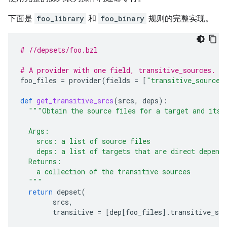
下面是
foo_library
和
foo_binary
规则的完整实现。
# //depsets/foo.bzl
# A provider with one field, transitive_sources.
foo_files
=
provider
(
fields
=
[
"transitive_sources
def
get_transitive_srcs
(
srcs
,
deps
):
"""Obtain the source files for a target and its 
  Args:
    srcs: a list of source files
    deps: a list of targets that are direct depend
  Returns:
    a collection of the transitive sources
  """
return
depset
(
srcs
,
transitive
=
[
dep
[
foo_files
]
.
transitive_sou