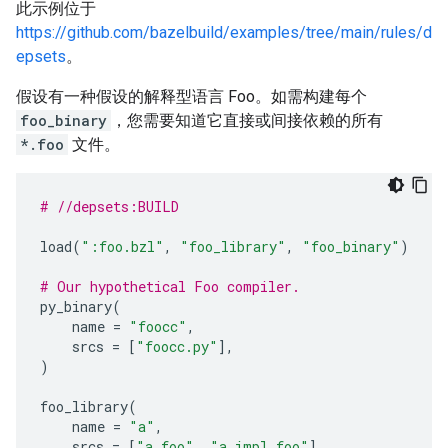
此示例位于
https://github.com/bazelbuild/examples/tree/main/rules/d
epsets
。
假设有一种假设的解释型语言 Foo。如需构建每个
foo_binary
，您需要知道它直接或间接依赖的所有
*.foo
文件。
# //depsets:BUILD
load
(
":foo.bzl"
,
"foo_library"
,
"foo_binary"
)
# Our hypothetical Foo compiler.
py_binary
(
name
=
"foocc"
,
srcs
=
[
"foocc.py"
],
)
foo_library
(
name
=
"a"
,
srcs
=
[
"a.foo"
,
"a_impl.foo"
],