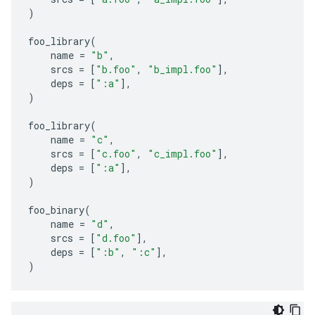
)
foo_library
(
name
=
"b"
,
srcs
=
[
"b.foo"
,
"b_impl.foo"
],
deps
=
[
":a"
],
)
foo_library
(
name
=
"c"
,
srcs
=
[
"c.foo"
,
"c_impl.foo"
],
deps
=
[
":a"
],
)
foo_binary
(
name
=
"d"
,
srcs
=
[
"d.foo"
],
deps
=
[
":b"
,
":c"
],
)