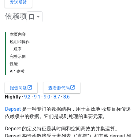
发送反馈
依赖项
本页内容
说明和操作
顺序
完整示例
性能
API 参考
open_in_new
open_in_new
报告问题
查看源代码
Nightly
·
9.2
·
9.1
·
9.0
·
8.7
·
8.6
Depset
是一种专门的数据结构，用于高效地 收集目标传递
依赖项中的数据。它们是规则处理的重要元素。
Depset 的定义特征是其时间和空间高效的并集运算。
Depset 构造函数接受元素列表（“直接”）和其他 depset 列