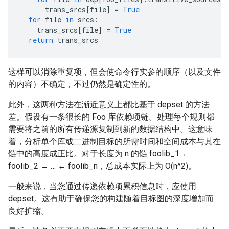
trans_srcs
[
file
]
=
True
for
file
in
srcs
:
trans_srcs
[
file
]
=
True
return
trans_srcs
这样可以消除重复项，但会使命令行实参的顺序（以及文件
的内容）不确定，不过仍然是确定性的。
此外，这两种方法在渐近意义上都比基于 depset 的方法
差。假设有一条很长的 Foo 库依赖项链。处理每个规则都
需要将之前的所有传递源复制到新的数据结构中。这意味
着，分析单个库或二进制目标的所需时间和空间成本与其在
链中的高度成正比。对于长度为 n 的链 foolib_1 ←
foolib_2 ← … ← foolib_n，总成本实际上为 O(n^2)。
一般来说，当您通过传递依赖项累积信息时，应使用
depset。这有助于确保您的构建随着目标图的深度增加而
良好扩缩。