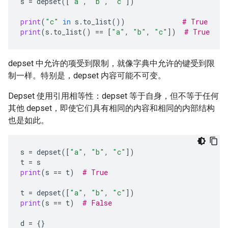
s
=
depset
([
"a"
,
"b"
,
"c"
])
print
(
"c"
in
s
.
to_list
())
# True
print
(
s
.
to_list
()
==
[
"a"
,
"b"
,
"c"
])
# True
depset 中允许的项受到限制，就像字典中允许的键受到限
制一样。特别是，depset 内容可能不可变。
Depset 使用引用相等性：depset 等于自身，但不等于任何
其他 depset，即使它们具有相同的内容和相同的内部结构
也是如此。
s
=
depset
([
"a"
,
"b"
,
"c"
])
t
=
s
print
(
s
==
t
)
# True
t
=
depset
([
"a"
,
"b"
,
"c"
])
print
(
s
==
t
)
# False
d
=
{}