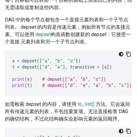
每个目标都可以在前一个目标的基础上添加自己的内容，而
无需读取或复制这些内容。
DAG 中的每个节点都包含一个直接元素列表和一个子节点
列表。 depset 的内容是传递元素，例如所有节点的直接元
素。可以使用
depset
构造函数创建新的 depset：它接受一
个直接 元素列表和另一个子节点列表。
s
=
depset
([
"a"
,
"b"
,
"c"
])
t
=
depset
([
"d"
,
"e"
],
transitive
=
[
s
])
print
(
s
)
# depset(["a", "b", "c"])
print
(
t
)
# depset(["d", "e", "a", "b", "c"])
如需检索 depset 的内容，请使用
to_list()
方法。它会返回
所有传递元素的列表，不包括重复项。无法直接检查 DAG
的确切结构，不过此结构确实会影响元素的返回顺序。