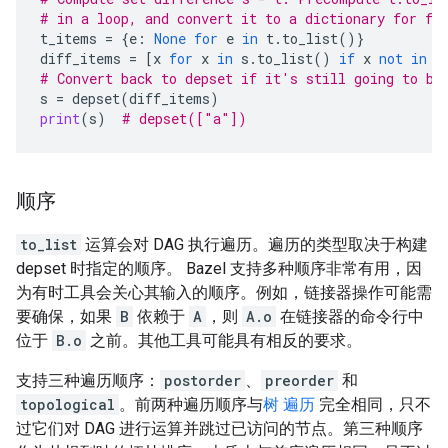
# in a loop, and convert it to a dictionary for fa
t_items
=
{
e
:
None
for
e
in
t
.
to_list
()}
diff_items
=
[
x
for
x
in
s
.
to_list
()
if
x
not
in
t
# Convert back to depset if it's still going to be
s
=
depset
(
diff_items
)
print
(
s
)
# depset(["a"])
顺序
to_list
运算会对 DAG 执行遍历。遍历的类型取决于构建
depset 时指定的顺序。
Bazel 支持多种顺序非常有用，因
为有时工具会关心其输入的顺序。例如，链接器操作可能需
要确保，如果
B
依赖于
A
，则
A.o
在链接器的命令行中
位于
B.o
之前。其他工具可能具有相反的要求。
支持三种遍历顺序：
postorder
、
preorder
和
topological
。前两种遍历顺序与
树 遍历
完全相同，只不
过它们对 DAG 进行运算并跳过已访问的节点。第三种顺序