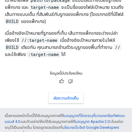
เป้าหมายไฟล์
path/to/package
จะเป็นเส้นทางไปยังรูทของ
แพ็กเกจ และ
target-name
จะเป็นชื่อของไฟล์เป้าหมาย รวมถึง
เส้นทางแบบเต็ม ที่สัมพันธ์กับรูทของแพ็กเกจ (ไดเรกทอรีที่มีไฟล์
BUILD
ของแพ็กเกจ)
เมื่ออ้างอิงเป้าหมายที่รูทของที่เก็บ เส้นทางแพ็กเกจจะว่างเปล่า
เพียงใช้
//:target-name
เมื่ออ้างอิงเป้าหมายภายในไฟล์
BUILD
เดียวกัน คุณสามารถข้ามตัวระบุรูทของพื้นที่ทำงาน
//
และใช้เพียง
:target-name
ได้
ข้อมูลนี้มีประโยชน์ไหม
ส่งความคิดเห็น
เนื้อหาของหน้าเว็บนี้ได้รับอนุญาตภายใต้
ใบอนุญาตที่ต้องระบุที่มาของครีเอทีฟคอม
มอนส์ 4.0
และตัวอย่างโค้ดได้รับอนุญาตภายใต้
ใบอนุญาต Apache 2.0
เว้นแต่จะ
ระบุไว้เป็นอย่างอื่น โปรดดูรายละเอียดที่
นโยบายเว็บไซต์ Google Developers