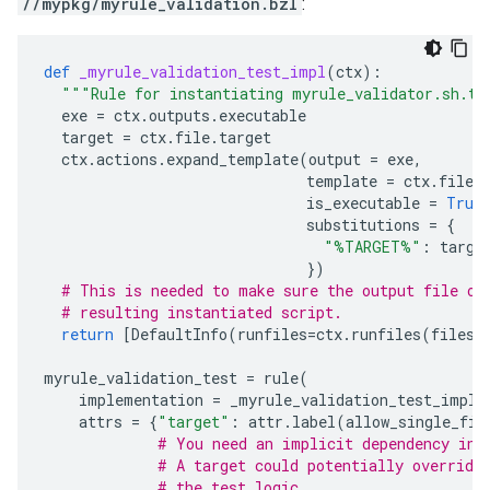
//mypkg/myrule_validation.bzl
:
def
_myrule_validation_test_impl
(
ctx
):
"""Rule for instantiating myrule_validator.sh.te
exe
=
ctx
.
outputs
.
executable
target
=
ctx
.
file
.
target
ctx
.
actions
.
expand_template
(
output
=
exe
,
template
=
ctx
.
file
.
is_executable
=
True
substitutions
=
{
"%TARGET%"
:
targe
})
# This is needed to make sure the output file of
# resulting instantiated script.
return
[
DefaultInfo
(
runfiles
=
ctx
.
runfiles
(
files
=
myrule_validation_test
=
rule
(
implementation
=
_myrule_validation_test_impl
,
attrs
=
{
"target"
:
attr
.
label
(
allow_single_fil
# You need an implicit dependency in 
# A target could potentially override
# the test logic.