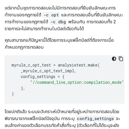
แต่จากนั้นชุดการทดสอบจะไม่มีการทดสอบที่ยืนยันลักษณะการ
ทำงานของกฎภายใต้
-c opt
และการทดสอบอื่นที่ยืนยันลักษณะ
การทำงานของกฎภายใต้
-c dbg
พร้อมกัน การทดสอบทั้ง 2
รายการจะไม่สามารถทำงานในบิลด์เดียวกันได้
คุณสามารถแก้ปัญหานี้ได้โดยการระบุแฟล็กบิลด์ที่ต้องการเมื่อ
กำหนดกฎการทดสอบ
myrule_c_opt_test
=
analysistest
.
make
(
_myrule_c_opt_test_impl
,
config_settings
=
{
"//command_line_option:compilation_mode"
:
},
)
โดยปกติแล้ว ระบบจะวิเคราะห์เป้าหมายที่อยู่ระหว่างการทดสอบโดย
พิจารณาจากแฟล็กบิลด์ปัจจุบัน การระบุ
config_settings
จะ
ลบล้างค่าของตัวเลือกบรรทัดคำสั่งที่ระบุ (ตัวเลือกที่ไม่ได้ระบุจะยัง