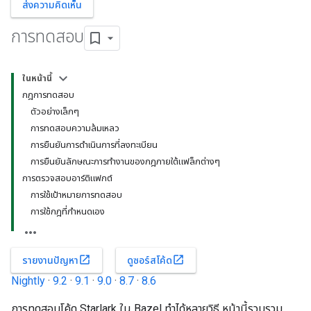
ส่งความคิดเห็น
การทดสอบ
ในหน้านี้
กฎการทดสอบ
ตัวอย่างเล็กๆ
การทดสอบความล้มเหลว
การยืนยันการดำเนินการที่ลงทะเบียน
การยืนยันลักษณะการทำงานของกฎภายใต้แฟล็กต่างๆ
การตรวจสอบอาร์ติแฟกต์
การใช้เป้าหมายการทดสอบ
การใช้กฎที่กำหนดเอง
open_in_new
open_in_new
รายงานปัญหา
ดูซอร์สโค้ด
Nightly
·
9.2
·
9.1
·
9.0
·
8.7
·
8.6
การทดสอบโค้ด Starlark ใน Bazel ทำได้หลายวิธี หน้านี้รวบรวม