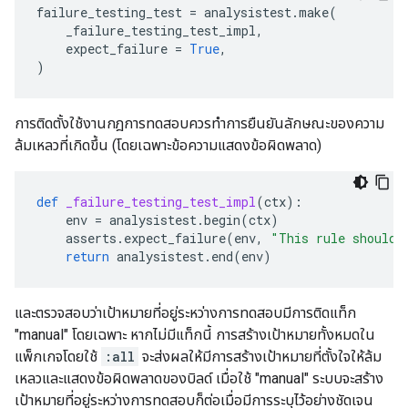
failure_testing_test
=
analysistest
.
make
(
_failure_testing_test_impl
,
expect_failure
=
True
,
)
การติดตั้งใช้งานกฎการทดสอบควรทำการยืนยันลักษณะของความ
ล้มเหลวที่เกิดขึ้น (โดยเฉพาะข้อความแสดงข้อผิดพลาด)
def
_failure_testing_test_impl
(
ctx
):
env
=
analysistest
.
begin
(
ctx
)
asserts
.
expect_failure
(
env
,
"This rule should 
return
analysistest
.
end
(
env
)
และตรวจสอบว่าเป้าหมายที่อยู่ระหว่างการทดสอบมีการติดแท็ก
"manual" โดยเฉพาะ หากไม่มีแท็กนี้ การสร้างเป้าหมายทั้งหมดใน
แพ็กเกจโดยใช้
:all
จะส่งผลให้มีการสร้างเป้าหมายที่ตั้งใจให้ล้ม
เหลวและแสดงข้อผิดพลาดของบิลด์ เมื่อใช้ "manual" ระบบจะสร้าง
เป้าหมายที่อยู่ระหว่างการทดสอบก็ต่อเมื่อมีการระบุไว้อย่างชัดเจน