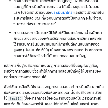
ต้องใช้โค้ดจำนวนมากเพื่อตั้งค่ากฎที่อยู่ระหว่างการทดสอบ
และกฎที่มีการยืนยันการทดสอบ โค้ดนี้อาจดูน่ากลัวในตอน
แรก โปรดทราบว่าระบบจะ
ประเมินมาโคร
และสร้างเป้าหมายใน
ระยะการโหลด ขณะที่ฟังก์ชันการติดตั้งใช้งานกฎ จะไม่ทำงาน
จนกว่าจะถึงระยะการวิเคราะห์
การทดสอบการวิเคราะห์มีไว้เพื่อให้มีขนาดเล็กและน้ำหนักเบา
ฟีเจอร์บางอย่างของเฟรมเวิร์กการทดสอบการวิเคราะห์จำกัด
ไว้สำหรับการยืนยันเป้าหมายที่มีการขึ้นต่อกันแบบถ่ายทอด
สูงสุด (ปัจจุบันคือ 500) เนื่องจากผลกระทบต่อประสิทธิภาพ
ของการใช้ฟีเจอร์เหล่านี้กับการทดสอบขนาดใหญ่
หลักการพื้นฐานคือการกำหนดกฎการทดสอบที่ขึ้นอยู่กับกฎที่อยู่
ระหว่างการทดสอบ ซึ่งจะทำให้กฎการทดสอบเข้าถึงผู้ให้บริการของ
กฎที่อยู่ระหว่างการทดสอบได้
ฟังก์ชันการติดตั้งใช้งานของกฎการทดสอบจะทำการยืนยัน หากเกิด
ข้อผิดพลาด ระบบจะไม่แสดงข้อผิดพลาดเหล่านั้นทันทีโดยการเรียก
ใช้
fail()
(ซึ่งจะทริกเกอร์ข้อผิดพลาดของบิลด์ในเวลาวิเคราะห์)
แต่จะจัดเก็บข้อผิดพลาดไว้ในสคริปต์ที่สร้างขึ้นซึ่งล้มเหลวในเวลา