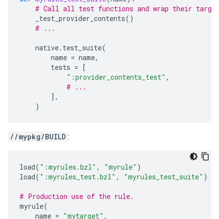
# Call all test functions and wrap their targe
_test_provider_contents
()
# ...
native
.
test_suite
(
name
=
name
,
tests
=
[
":provider_contents_test"
,
# ...
],
)
//mypkg/BUILD
:
load
(
":myrules.bzl"
,
"myrule"
)
load
(
":myrules_test.bzl"
,
"myrules_test_suite"
)
# Production use of the rule.
myrule
(
name
=
"mytarget"
,