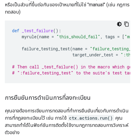
หรือเป็นส่วนที่ขึ้นต่อกันของเป้าหมายที่ไม่ใช่ "manual" (เช่น กฎการ
ทดสอบ)
def
_test_failure
():
myrule
(
name
=
"this_should_fail"
,
tags
=
[
"man
failure_testing_test
(
name
=
"failure_testing_t
target_under_test
=
":thi
# Then call _test_failure() in the macro which gen
# ":failure_testing_test" to the suite's test targ
การยืนยันการดำเนินการที่ลงทะเบียน
คุณอาจต้องการเขียนการทดสอบที่ทำการยืนยันเกี่ยวกับการดำเนิน
การที่กฎลงทะเบียนไว้ เช่น การใช้
ctx.actions.run()
คุณ
สามารถทำได้ในฟังก์ชันการติดตั้งใช้งานกฎการทดสอบการวิเคราะห์
ตัวอย่าง