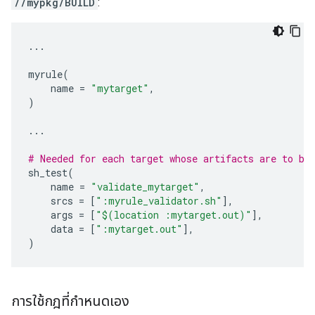
//mypkg/BUILD
:
...
myrule
(
name
=
"mytarget"
,
)
...
# Needed for each target whose artifacts are to be
sh_test
(
name
=
"validate_mytarget"
,
srcs
=
[
":myrule_validator.sh"
],
args
=
[
"$(location :mytarget.out)"
],
data
=
[
":mytarget.out"
],
)
การใช้กฎที่กำหนดเอง