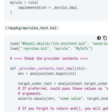
myrule
=
rule
(
implementation
=
_myrule_impl
,
)
//mypkg/myrules_test.bzl
:
load
(
"@bazel_skylib//lib:unittest.bzl"
,
"asserts"
,
load
(
":myrules.bzl"
,
"myrule"
,
"MyInfo"
)
# ==== Check the provider contents ====
def
_provider_contents_test_impl
(
ctx
):
env
=
analysistest
.
begin
(
ctx
)
target_under_test
=
analysistest
.
target_under_t
# If preferred, could pass these values as "ex
# arguments.
asserts
.
equals
(
env
,
"some value"
,
target_under
# If you forget to return end(), you will get 