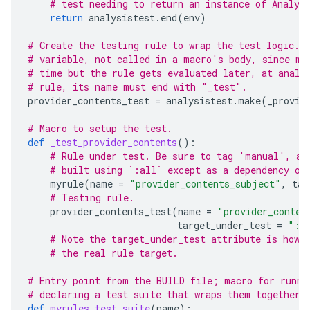
# test needing to return an instance of Analys
return
analysistest
.
end
(
env
)
# Create the testing rule to wrap the test logic. 
# variable, not called in a macro's body, since ma
# time but the rule gets evaluated later, at analy
# rule, its name must end with "_test".
provider_contents_test
=
analysistest
.
make
(
_provid
# Macro to setup the test.
def
_test_provider_contents
():
# Rule under test. Be sure to tag 'manual', as
# built using `:all` except as a dependency of
myrule
(
name
=
"provider_contents_subject"
,
tag
# Testing rule.
provider_contents_test
(
name
=
"provider_conten
target_under_test
=
":p
# Note the target_under_test attribute is how 
# the real rule target.
# Entry point from the BUILD file; macro for runni
# declaring a test suite that wraps them together.
def
myrules_test_suite
(
name
):