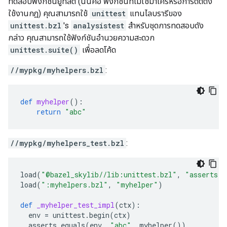
ทดสอบฟังก์ชันยูทิลิตี (นั่นคือ ฟังก์ชันที่ไม่ใช่มาโครหรือการติดตั้ง
ใช้งานกฎ) คุณสามารถใช้
unittest
แทนไลบรารีของ
unittest.bzl
's
analysistest
สำหรับชุดการทดสอบดัง
กล่าว คุณสามารถใช้ฟังก์ชันอำนวยความสะดวก
unittest.suite()
เพื่อลดโค้ด
//mypkg/myhelpers.bzl
:
def
myhelper
():
return
"abc"
//mypkg/myhelpers_test.bzl
:
load
(
"@bazel_skylib//lib:unittest.bzl"
,
"asserts"
,
load
(
":myhelpers.bzl"
,
"myhelper"
)
def
_myhelper_test_impl
(
ctx
):
env
=
unittest
.
begin
(
ctx
)
asserts
.
equals
(
env
,
"abc"
,
myhelper
())