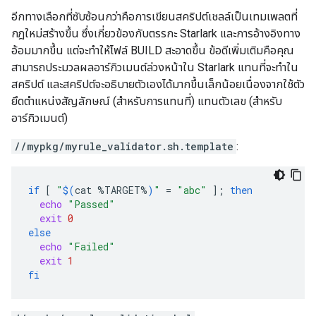
อีกทางเลือกที่ซับซ้อนกว่าคือการเขียนสคริปต์เชลล์เป็นเทมเพลตที่
กฎใหม่สร้างขึ้น ซึ่งเกี่ยวข้องกับตรรกะ Starlark และการอ้างอิงทาง
อ้อมมากขึ้น แต่จะทำให้ไฟล์ BUILD สะอาดขึ้น ข้อดีเพิ่มเติมคือคุณ
สามารถประมวลผลอาร์กิวเมนต์ล่วงหน้าใน Starlark แทนที่จะทำใน
สคริปต์ และสคริปต์จะอธิบายตัวเองได้มากขึ้นเล็กน้อยเนื่องจากใช้ตัว
ยึดตำแหน่งสัญลักษณ์ (สำหรับการแทนที่) แทนตัวเลข (สำหรับ
อาร์กิวเมนต์)
//mypkg/myrule_validator.sh.template
:
if
[
"
$(
cat
%TARGET%
)
"
=
"abc"
]
;
then
echo
"Passed"
exit
0
else
echo
"Failed"
exit
1
fi