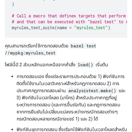
)
# Call a macro that defines targets that perform t
# and that can be executed with "bazel test" to re
myrules_test_suite
(
name
=
"myrules_test"
)
คุณสามารถเรียกใช้การทดสอบด้วย
bazel test
//mypkg:myrules_test
ไฟล์นี้มี 2 ส่วนหลักนอกเหนือจากคำสั่ง
load()
เริ่มต้น
การทดสอบเอง ซึ่งแต่ละรายการประกอบด้วย 1) ฟังก์ชันการ
ติดตั้งใช้งานในเวลาวิเคราะห์สำหรับกฎการทดสอบ 2) การ
ประกาศกฎการทดสอบผ่าน
analysistest.make()
และ
3) ฟังก์ชันในเวลาโหลด (มาโคร) สำหรับประกาศกฎที่อยู่
ระหว่างการทดสอบ (และการขึ้นต่อกัน) และกฎการทดสอบ
หากการยืนยันไม่เปลี่ยนแปลงระหว่างกรณีทดสอบต่างๆ
กรณีทดสอบหลายกรณีอาจแชร์ 1) และ 2) ได้
ฟังก์ชันชุดการทดสอบ ซึ่งเรียกใช้ฟังก์ชันในเวลาโหลดสำหรับ