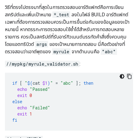
วิธีที่ตรงไปตรงมาที่สุดในการตรวจสอบอาร์ติแฟกต์คือการเขียน
สคริปต์และเพิ่มเป้าหมาย
*_test
ลงในไฟล์ BUILD อาร์ติแฟกต์
เฉพาะที่ต้องการตรวจสอบควรเป็นการขึ้นต่อกันของข้อมูลของเป้า
หมายนี้ หากตรรกะการตรวจสอบใช้ซ้ำได้สำหรับการทดสอบหลาย
รายการ ควรเป็นสคริปต์ที่รับอาร์กิวเมนต์บรรทัดคำสั่งซึ่งควบคุม
โดยแอตทริบิวต์
args
ของเป้าหมายการทดสอบ นี่คือตัวอย่างที่
ตรวจสอบว่าเอาต์พุตของ
myrule
จากด้านบนคือ
"abc"
//mypkg/myrule_validator.sh
:
if
[
"
$(
cat
$1
)
"
=
"abc"
]
;
then
echo
"Passed"
exit
0
else
echo
"Failed"
exit
1
fi