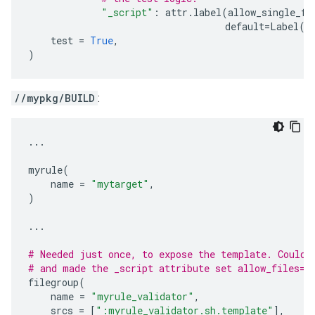
"_script"
:
attr
.
label
(
allow_single_fi
default
=
Label
(
"
test
=
True
,
)
//mypkg/BUILD
:
...
myrule
(
name
=
"mytarget"
,
)
...
# Needed just once, to expose the template. Could 
# and made the _script attribute set allow_files=T
filegroup
(
name
=
"myrule_validator"
,
srcs
=
[
":myrule_validator.sh.template"
],