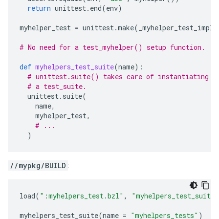
return
unittest
.
end
(
env
)
myhelper_test
=
unittest
.
make
(
_myhelper_test_impl
)
# No need for a test_myhelper() setup function.
def
myhelpers_test_suite
(
name
):
# unittest.suite() takes care of instantiating t
# a test_suite.
unittest
.
suite
(
name
,
myhelper_test
,
# ...
)
//mypkg/BUILD
:
load
(
":myhelpers_test.bzl"
,
"myhelpers_test_suite"
myhelpers_test_suite
(
name
=
"myhelpers_tests"
)