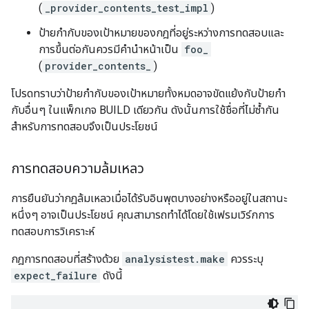
(
_provider_contents_test_impl
)
ป้ายกำกับของเป้าหมายของกฎที่อยู่ระหว่างการทดสอบและ
การขึ้นต่อกันควรมีคำนำหน้าเป็น
foo_
(
provider_contents_
)
โปรดทราบว่าป้ายกำกับของเป้าหมายทั้งหมดอาจขัดแย้งกับป้ายกำ
กับอื่นๆ ในแพ็กเกจ BUILD เดียวกัน ดังนั้นการใช้ชื่อที่ไม่ซ้ำกัน
สำหรับการทดสอบจึงเป็นประโยชน์
การทดสอบความล้มเหลว
การยืนยันว่ากฎล้มเหลวเมื่อได้รับอินพุตบางอย่างหรืออยู่ในสถานะ
หนึ่งๆ อาจเป็นประโยชน์ คุณสามารถทำได้โดยใช้เฟรมเวิร์กการ
ทดสอบการวิเคราะห์
กฎการทดสอบที่สร้างด้วย
analysistest.make
ควรระบุ
expect_failure
ดังนี้