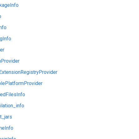
kageInfo
o
nfo
gInfo
der
nProvider
ExtensionRegistryProvider
blePlatformProvider
edFilesInfo
lation_info
t_jars
meInfo