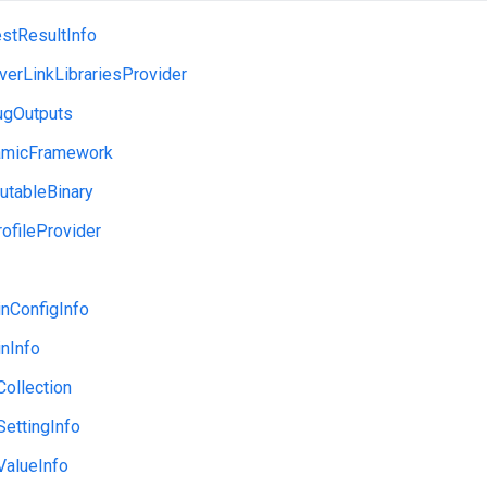
stResultInfo
erLinkLibrariesProvider
ugOutputs
amicFramework
utableBinary
ofileProvider
nConfigInfo
nInfo
Collection
SettingInfo
ValueInfo