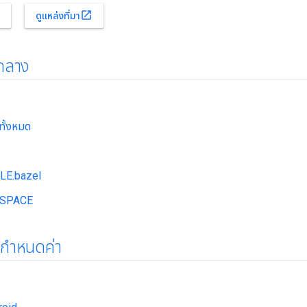
open_in_new
ดูแหล่งที่มา
นกลาง
ทั้งหมด
LE.bazel
KSPACE
รกำหนดค่า