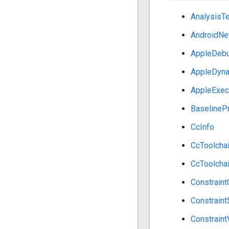
AnalysisTe
AndroidNev
AppleDeb
AppleDyn
AppleExec
BaselinePr
CcInfo
CcToolchai
CcToolchai
Constraint
Constraint
Constraint