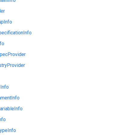
ainInfo
der
upInfo
cificationInfo
fo
pecProvider
stryProvider
Info
nmentInfo
riableInfo
nfo
TypeInfo