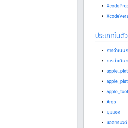
XcodeProp
XcodeVers
ประเภทในตัว
การดำเนินก
การดำเนินก
apple_pla
apple_pla
apple_tool
Args
มุมมอง
แอตทริบิวต์