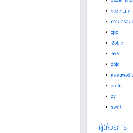
bazel_and
bazel_py
ความครอบค
cpp
j2objc
java
objc
แพลตฟอร์
proto
py
swift
ผู้ให้บริการ