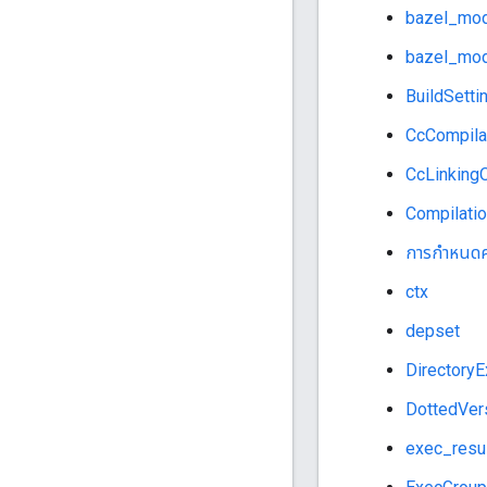
bazel_mod
bazel_mod
BuildSetti
CcCompila
CcLinking
Compilati
การกำหนดค
ctx
depset
Directory
DottedVer
exec_resu