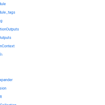
ule
ule_tags
ng
tionOutputs
Outputs
onContext
่า
Expander
sion
lt