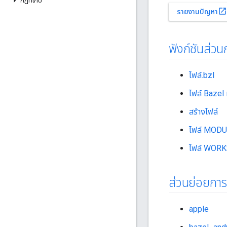
กฎที่เก็บ
open_in_new
รายงานปัญหา
ฟังก์ชันส่ว
ไฟล์.bzl
ไฟล์ Bazel 
สร้างไฟล์
ไฟล์ MODU
ไฟล์ WOR
ส่วนย่อยกา
apple