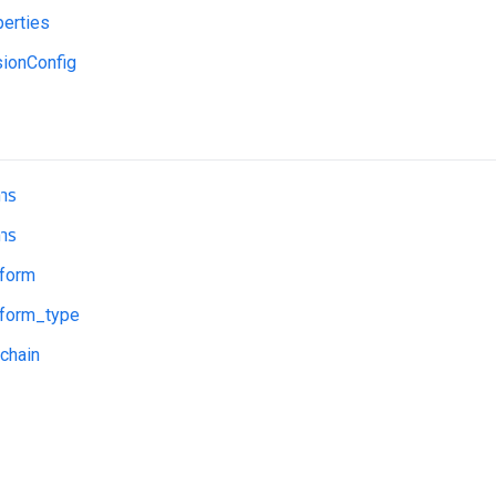
erties
ionConfig
าร
าร
tform
tform_type
chain