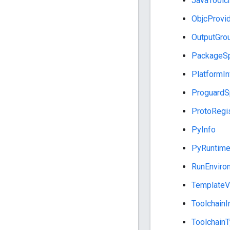
JavaToolch
ObjcProvi
OutputGro
PackageSpe
PlatformIn
ProguardS
ProtoRegi
PyInfo
PyRuntime
RunEnviro
TemplateVa
ToolchainI
Toolchain