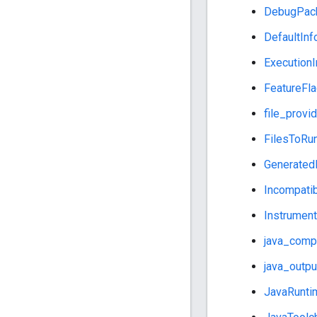
DebugPac
DefaultInf
ExecutionI
FeatureFla
file_provi
FilesToRu
Generated
Incompati
Instrument
java_compi
java_outpu
JavaRunti