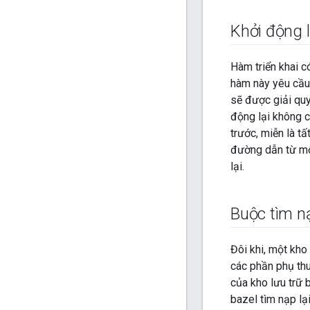
Khởi động l
Hàm triển khai 
hàm này yêu cầ
sẽ được giải quy
động lại không c
trước, miễn là t
đường dẫn từ một
lại.
Buộc tìm nạ
Đôi khi, một kho
các phần phụ thu
của kho lưu trữ 
bazel tìm nạp lạ