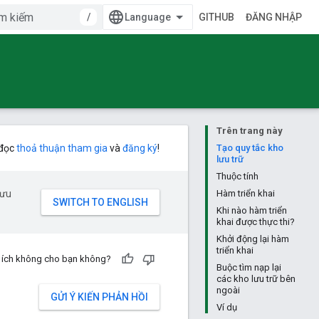
/
GITHUB
ĐĂNG NHẬP
Trên trang này
 đọc
thoả thuận tham gia
và
đăng ký
!
Tạo quy tắc kho
lưu trữ
Thuộc tính
 ưu
Hàm triển khai
Khi nào hàm triển
khai được thực thi?
Khởi động lại hàm
triển khai
u ích không cho bạn không?
Buộc tìm nạp lại
các kho lưu trữ bên
ngoài
GỬI Ý KIẾN PHẢN HỒI
Ví dụ