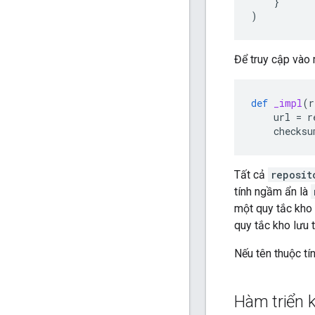
}
)
Để truy cập vào 
def
_impl
(
r
url
=
r
checksu
Tất cả
reposit
tính ngầm ẩn là
một quy tắc kho
quy tắc kho lưu 
Nếu tên thuộc t
Hàm triển k