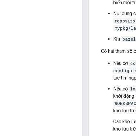
biến môi t
Nội dung c
reposito
mypkg/la
Khi
bazel
Có hai tham số 
Nếu cờ
co
configur
tác tìm nạp
Nếu cờ
lo
khởi động l
WORKSPA
kho lưu tr
Các kho lư
kho lưu trữ