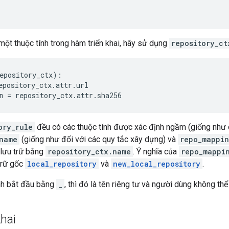
một thuộc tính trong hàm triển khai, hãy sử dụng
repository_ct
epository_ctx
):
epository_ctx
.
attr
.
url
m
=
repository_ctx
.
attr
.
sha256
ory_rule
đều có các thuộc tính được xác định ngầm (giống như c
name
(giống như đối với các quy tắc xây dựng) và
repo_mappi
 lưu trữ bằng
repository_ctx.name
. Ý nghĩa của
repo_mappi
trữ gốc
local_repository
và
new_local_repository
.
ính bắt đầu bằng
_
, thì đó là tên riêng tư và người dùng không thể
hai