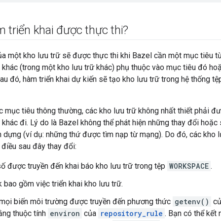
 triển khai được thực thi?
ủa một kho lưu trữ sẽ được thực thi khi Bazel cần một mục tiêu t
 khác (trong một kho lưu trữ khác) phụ thuộc vào mục tiêu đó h
au đó, hàm triển khai dự kiến sẽ tạo kho lưu trữ trong hệ thống tệp
c mục tiêu thông thường, các kho lưu trữ không nhất thiết phải đượ
ữ khác đi. Lý do là Bazel không thể phát hiện những thay đổi hoặc 
 dựng (ví dụ: những thứ được tìm nạp từ mạng). Do đó, các kho lư
điều sau đây thay đổi:
ố được truyền đến khai báo kho lưu trữ trong tệp
WORKSPACE
.
 bao gồm việc triển khai kho lưu trữ.
a mọi biến môi trường được truyền đến phương thức
getenv()
c
ằng thuộc tính
environ
của
repository_rule
. Bạn có thể kết