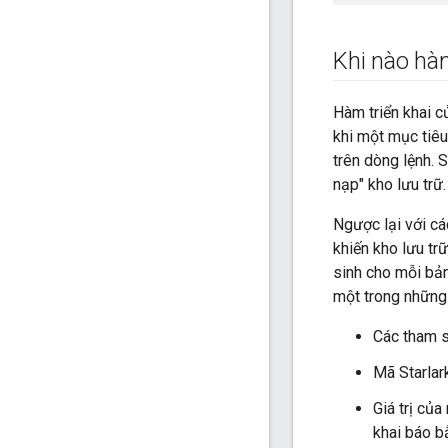
Khi nào hàm
Hàm triển khai c
khi một mục tiêu
trên dòng lệnh. S
nạp" kho lưu trữ.
Ngược lại với cá
khiến kho lưu tr
sinh cho mỗi bản
một trong những 
Các tham s
Mã Starlark
Giá trị củ
khai báo b