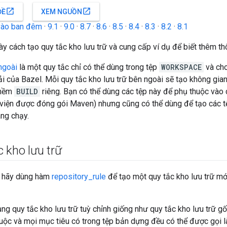
open_in_new
open_in_new
ĐỀ
XEM NGUỒN
vào ban đêm
·
9.1
·
9.0
·
8.7
·
8.6
·
8.5
·
8.4
·
8.3
·
8.2
·
8.1
ày cách tạo quy tắc kho lưu trữ và cung cấp ví dụ để biết thêm thôn
ngoài
là một quy tắc chỉ có thể dùng trong tệp
WORKSPACE
và ch
tải của Bazel. Mỗi quy tắc kho lưu trữ bên ngoài sẽ tạo không gian 
 mềm
BUILD
riêng. Bạn có thể dùng các tệp này để phụ thuộc vào 
 viện được đóng gói Maven) nhưng cũng có thể dùng để tạo các 
ng chạy.
 kho lưu trữ
, hãy dùng hàm
repository_rule
để tạo một quy tắc kho lưu trữ mới
ng quy tắc kho lưu trữ tuỳ chỉnh giống như quy tắc kho lưu trữ g
uộc và mọi mục tiêu có trong tệp bản dựng đều có thể được gọi 