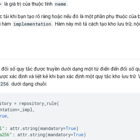
>
là giá trị của thuộc tính
name
.
 tải khi bạn tạo rõ ràng hoặc nếu đó là một phần phụ thuộc của 
hi hàm
implementation
. Hàm này mô tả cách tạo kho lưu trữ, nộ
c đối số quy tắc được truyền dưới dạng một từ điển đến đối số q
ược xác định và liệt kê khi bạn xác định một quy tắc kho lưu trữ. 
a256
dưới dạng chuỗi:
itory
=
repository_rule
(
ntation
=
_impl
,
rue
,
l"
:
attr
.
string
(
mandatory
=
True
)
a256"
:
attr
.
string
(
mandatory
=
True
)