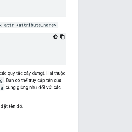
x.attr.<attribute_name>
:
ác quy tắc xây dựng). Hai thuộc
ng
. Bạn có thể truy cập tên của
ng
cũng giống như đối với các
 đặt tên đó.