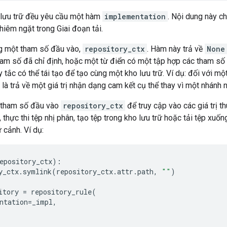
 lưu trữ đều yêu cầu một hàm
implementation
. Nội dung này ch
hiêm ngặt trong Giai đoạn tải.
g một tham số đầu vào,
repository_ctx
. Hàm này trả về
None
tham số đã chỉ định, hoặc một từ điển có một tập hợp các tham số
tắc có thể tái tạo để tạo cùng một kho lưu trữ. Ví dụ: đối với một
 là trả về một giá trị nhận dạng cam kết cụ thể thay vì một nhánh 
 tham số đầu vào
repository_ctx
để truy cập vào các giá trị t
, thực thi tệp nhị phân, tạo tệp trong kho lưu trữ hoặc tải tệp xuố
 cảnh. Ví dụ:
epository_ctx
):
y_ctx
.
symlink
(
repository_ctx
.
attr
.
path
,
""
)
itory
=
repository_rule
(
ntation
=
_impl
,