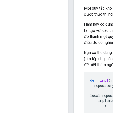
Mọi quy tắc kho
được thực thi ng
Hàm này có đún
tái tạo với các 
đó thành một quy 
điều đó có nghĩa
Bạn có thể dùng
(tìm tệp nhị phân
để biết thêm ngữ
def
_impl
(
r
repositor
local_repos
impleme
...
)