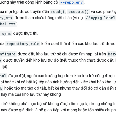
rường này trên dòng lệnh bằng cờ
--repo_env
.
ủa mọi tệp được truyền đến
read()
,
execute()
và các phương
ry_ctx
được tham chiếu bằng một nhãn (ví dụ:
//mypkg:label
bel.txt
)
 sync
được thực thi.
của
repository_rule
kiểm soát thời điểm các kho lưu trữ được 
nfigure
được đặt, kho lưu trữ sẽ chỉ được tìm nạp lại trên
baz
e
được truyền đến kho lưu trữ đó (nếu thuộc tính chưa được đặt, 
 lại)
cal
được đặt, ngoài các trường hợp trên, kho lưu trữ cũng được 
ại hoặc khi có bất kỳ tệp nào ảnh hưởng đến việc khai báo kho lưu
CE
hoặc tệp mà tệp đó tải), bất kể những thay đổi đó có dẫn đến t
ữ hay mã của kho lưu trữ hay không.
u trữ không phải cục bộ sẽ không được tìm nạp lại trong những tr
 này được giả định là sẽ giao tiếp với mạng hoặc tốn nhiều chi phí