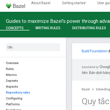
About Bazel
Getting started
User gu
Guides to maximize Bazel's power through adv
CONCEPTS
WRITING RULES
DISTRIBUTING RULES
Build Foundation
đ
Overview
Rules
tiên. Bản dịch bằng
Macros
Depsets
Aspects
Bazel
Extending
Repository rules
Quy tắc
Configuring
Platforms