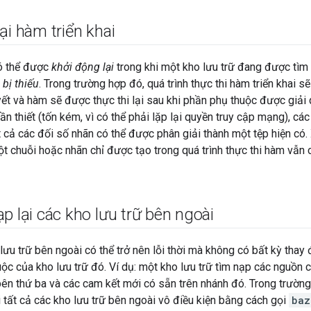
ại hàm triển khai
có thể được
khởi động lại
trong khi một kho lưu trữ đang được tì
u
bị thiếu
. Trong trường hợp đó, quá trình thực thi hàm triển khai s
ết và hàm sẽ được thực thi lại sau khi phần phụ thuộc được giải q
ần thiết (tốn kém, vì có thể phải lặp lại quyền truy cập mạng), c
ất cả các đối số nhãn có thể được phân giải thành một tệp hiện có.
 chuỗi hoặc nhãn chỉ được tạo trong quá trình thực thi hàm vẫn c
p lại các kho lưu trữ bên ngoài
 lưu trữ bên ngoài có thể trở nên lỗi thời mà không có bất kỳ thay
ộc của kho lưu trữ đó. Ví dụ: một kho lưu trữ tìm nạp các nguồn 
bên thứ ba và các cam kết mới có sẵn trên nhánh đó. Trong trường
i tất cả các kho lưu trữ bên ngoài vô điều kiện bằng cách gọi
baz