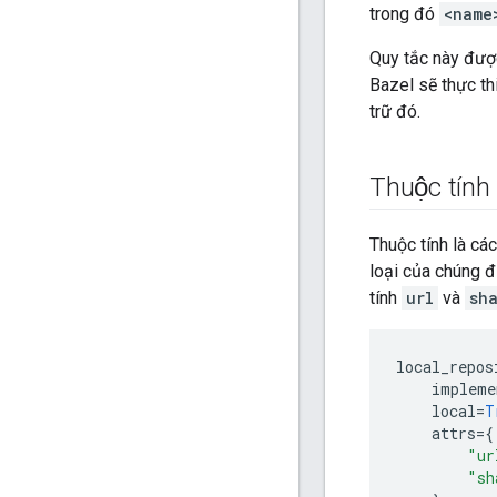
trong đó
<name
Quy tắc này được
Bazel sẽ thực t
trữ đó.
Thuộc tính
Thuộc tính là cá
loại của chúng đ
tính
url
và
sh
local_repos
impleme
local
=
T
attrs
=
{
"ur
"sh