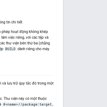
g tin chi tiết.
o phép hoạt động không khép
làm việc riêng, với các tệp và
các thư viện bên thứ ba (chẳng
tệp
BUILD
dành riêng cho máy
 và lưu trữ quy tắc đó trong một
ốc. Thư viện này có một thuộc
là
@<name>//package:target
,