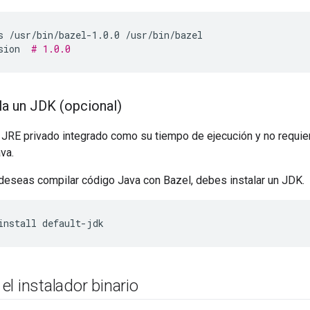
s
/usr/bin/bazel-1.0.0
/usr/bin/bazel

sion
# 1.0.0
la un JDK (opcional)
 JRE privado integrado como su tiempo de ejecución y no requie
va.
 deseas compilar código Java con Bazel, debes instalar un JDK.
install
default-jdk
l instalador binario