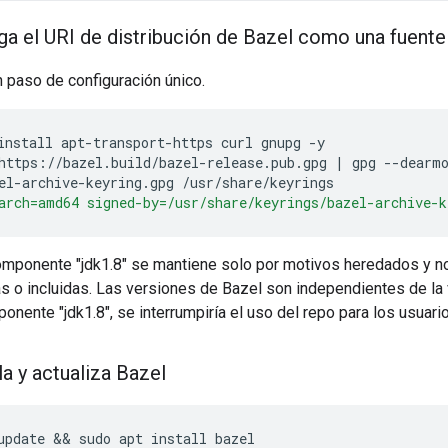
ga el URI de distribución de Bazel como una fuent
 paso de configuración único.
install
apt-transport-https
curl
gnupg
-y

https://bazel.build/bazel-release.pub.gpg
|
gpg
--dearm
el-archive-keyring.gpg
arch=amd64 signed-by=/usr/share/keyrings/bazel-archive-k
omponente "jdk1.8" se mantiene solo por motivos heredados y no
 o incluidas. Las versiones de Bazel son independientes de la 
nente "jdk1.8", se interrumpiría el uso del repo para los usuari
la y actualiza Bazel
update
 && 
sudo
apt
install
bazel