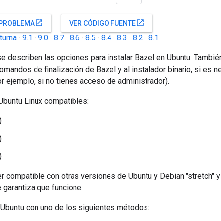
open_in_new
open_in_new
 PROBLEMA
VER CÓDIGO FUENTE
turna
·
9.1
·
9.0
·
8.7
·
8.6
·
8.5
·
8.4
·
8.3
·
8.2
·
8.1
se describen las opciones para instalar Bazel en Ubuntu. También
mandos de finalización de Bazel y al instalador binario, si es 
r ejemplo, si no tienes acceso de administrador).
Ubuntu Linux compatibles:
)
)
)
r compatible con otras versiones de Ubuntu y Debian "stretch" y
 garantiza que funcione.
n Ubuntu con uno de los siguientes métodos: