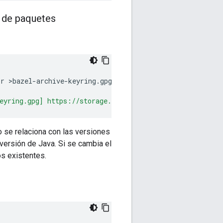
e de paquetes
or
>bazel-archive-keyring.gpg

eyring.gpg] https://storage.googleapis.com/bazel-apt st
 se relaciona con las versiones
versión de Java. Si se cambia el
os existentes.