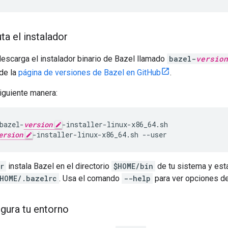
ta el instalador
descarga el instalador binario de Bazel llamado
bazel-
version
de la
página de versiones de Bazel en GitHub
.
siguiente manera:
bazel-
version
-installer-linux-x86_64.sh
ersion
-installer-linux-x86_64.sh
--user
r
instala Bazel en el directorio
$HOME/bin
de tu sistema y est
HOME/.bazelrc
. Usa el comando
--help
para ver opciones de 
igura tu entorno