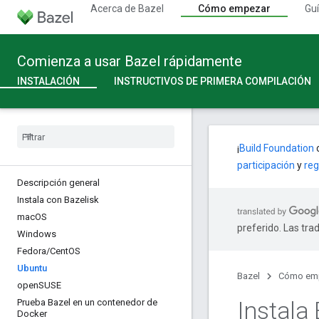
Acerca de Bazel
Cómo empezar
Guí
Comienza a usar Bazel rápidamente
INSTALACIÓN
INSTRUCTIVOS DE PRIMERA COMPILACIÓN
¡
Build Foundation
c
participación
y
reg
Descripción general
Instala con Bazelisk
mac
OS
preferido. Las tra
Windows
Fedora
/
Cent
OS
Ubuntu
Bazel
Cómo em
open
SUSE
Instala
Prueba Bazel en un contenedor de
Docker