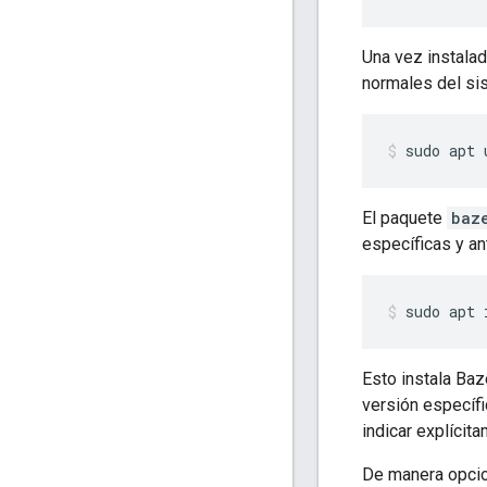
Una vez instalad
normales del si
sudo
apt
El paquete
baz
específicas y an
sudo
apt
Esto instala Ba
versión específi
indicar explícit
De manera opcio