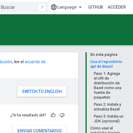
/
GITHUB
ACCEDER
En esta página
ribución
, lee el
acuerdo de
Usa el repositorio
apt de Bazel
Paso 1: Agrega
el URI de
distribución de
Bazel como una
fuente de
paquetes
Paso 2: Instala y
actualiza Bazel
¿Te ha resultado útil?
Paso 3: Instala un
JDK (opcional)
Cómo usar el
ENVIAR COMENTARIOS
instalador binario