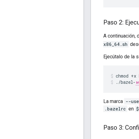
Paso 2: Ejecu
A continuación, 
x86_64.sh
des
Ejecútalo de la 
chmod
+x
./bazel-
v
La marca
--use
.bazelrc
en
$
Paso 3: Conf