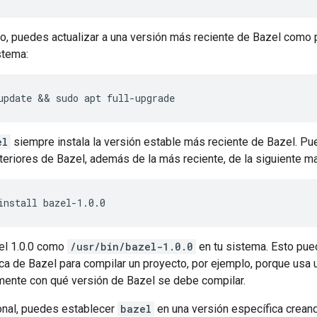
o, puedes actualizar a una versión más reciente de Bazel como p
stema:
update
 && 
sudo
apt
full-upgrade
el
siempre instala la versión estable más reciente de Bazel. Pu
teriores de Bazel, además de la más reciente, de la siguiente m
install
bazel-1.0.0
zel 1.0.0 como
/usr/bin/bazel-1.0.0
en tu sistema. Esto pued
ca de Bazel para compilar un proyecto, por ejemplo, porque usa 
amente con qué versión de Bazel se debe compilar.
nal, puedes establecer
bazel
en una versión específica creand