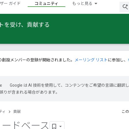
ザー ガイド
コミュニティ
もっと見る
ートを受け、貢献する
の創設メンバーの登録が開始されました。
メーリング リスト
に参加し、
Google は AI 技術を使用して、コンテンツをご希望の言語に翻訳
には誤りが含まれる場合があります。
ティ
貢献
この
l コードベース