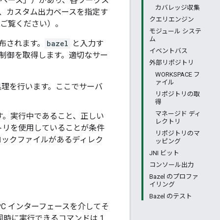
スペース」）があり、各ワークス
カバレッジ収集
は、カスタム出力ベースを指定す
クエリエンジン
をご覧ください）。
モジュール システ
ム
て配布されます。
bazel
と入力す
イベントバス
）が制御を取得します。適切なサー
外部リポジトリ
WORKSPACE フ
ァイル
処理を行います。ここでサーバ
リポジトリの取
得
マネージド ディ
す。実行中であること、正しい
レクトリ
トリを使用していることが条件
リポジトリのマ
ロックファイルがあるディレク
ッピング
JNI ビット
コンソール出力
Bazel のプロファ
イリング
Bazel のテスト
C インターフェースを介してそ
同時に実行できるコマンドは 1