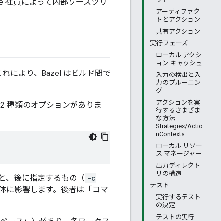
gle 社員によって内部ソースツリ
アーティファク
トとアクション
共有アクション
実行フェーズ
ローカル アクシ
ョン キャッシュ
れにより、Bazel はビルド間で
入力の検出と入
力のプルーニン
グ
アクションを実
 2 種類のオプションがありま
行するさまざま
な方法:
Strategies/Actio
nContexts
ローカル リソー
ス マネージャー
出力ディレクト
リの構造
と、後に指定するもの（
-c
テスト
体に影響します。後者は「コマ
実行するテスト
の決定
テストの実行