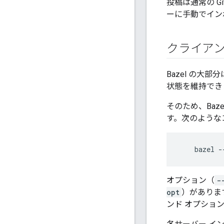
投稿は通常の G
ーに手動でインポ
クライアン
Bazel の大
状態を維持でき
そのため、Baz
す。次のような
オプション（
-
opt
）がありま
ンド オプショ