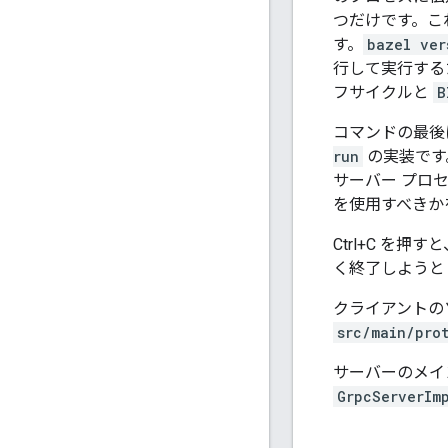
つだけです。これ
す。
bazel ver
行して実行する
フサイクルと
B
コマンドの最後
run
の実装です
サーバー プロ
を使用すべきか
Ctrl+C を
く終了しようとし
クライアントの
src/main/pro
サーバーのメイ
GrpcServerIm