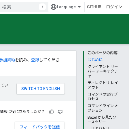
/
GITHUB
ログイン
このページの内容
参加契約
を読み、
登録
してくださ
はじめに
クライアント サー
バー アーキテクチ
ャ
ディレクトリ レイ
してい
アウト
コマンドの実行プ
ロセス
コマンドライン オ
プション
情報は役に立ちましたか？
Bazel から見たソ
ースツリー
フィードバックを送信
リポジトリ