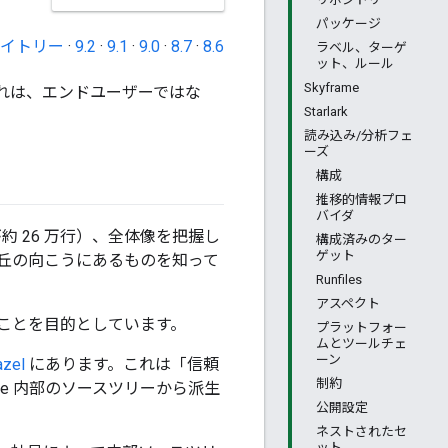
パッケージ
イトリー
·
9.2
·
9.1
·
9.0
·
8.7
·
8.6
ラベル、ターゲ
ット、ルール
Skyframe
これは、エンドユーザーではな
Starlark
読み込み/分析フェ
ーズ
構成
推移的情報プロ
バイダ
が約 26 万行）、全体像を把握し
構成済みのター
ゲット
丘の向こうにあるものを知って
Runfiles
アスペクト
ことを目的としています。
プラットフォー
ムとツールチェ
ーン
azel
にあります。これは「信頼
制約
gle 内部のソースツリーから派生
公開設定
ネストされたセ
ット