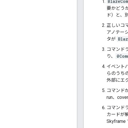
BlazeCom
要かどう
ド）と、
正しいコ
アノテー
タが
Bla
コマンド
り、
@Com
イベント
らのうちのい
外部にエ
コマンドが
run、co
コマンド
カードが
Skyframe