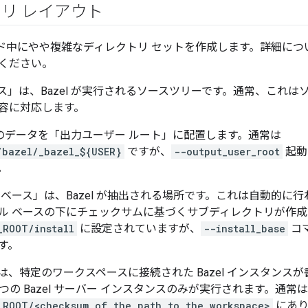
リ レイアウト
、ビルド中にやや複雑なディレクトリ セットを作成します。詳細に
ください。
ス」は、Bazel が実行されるソースツリーです。通常、これは
容に対応します。
べてのデータを「出力ユーザー ルート」に配置します。通常は
/bazel/_bazel_${USER}
ですが、
--output_user_root
起動
。
ベース」は、Bazel が抽出される場所です。これは自動的に行われ
ル ベースの下にチェックサムに基づくサブディレクトリが作
_ROOT/install
に設定されていますが、
--install_base
コ
す。
は、特定のワークスペースに接続された Bazel インスタンス
 つの Bazel サーバー インスタンスのみが実行されます。通常は
_ROOT/<checksum of the path to the workspace>
にあり