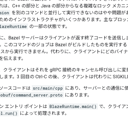
は、C++ の部分と Java の部分からなる複雑なロック メ
sion
を別のコマンドと並行して実行できないのはやや問題が
ためのインフラストラクチャがいくつかあります。主なブロッ
lazeRuntime
の一部の状態です。
に、Bazel サーバーはクライアントが返す終了コードを送信
。このコマンドのジョブは Bazel がビルドしたものを実行す
セスから実行できません。代わりに、クライアントにどのバイ
を伝えます。
押すと、クライアントはそれを gRPC 接続のキャンセル呼び出し
ます。3 回目の Ctrl-C の後、クライアントは代わりに SIGK
ソースコードは
src/main/cpp
にあり、サーバーとの通信に
tobuf/command_server.proto
にあります。
ン エントリ ポイントは
BlazeRuntime.main()
で、クライアン
pl.run()
によって処理されます。