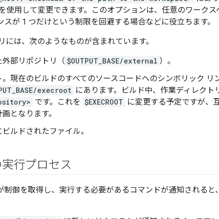
を使用して変更できます。このオプションは、任意のワークス
スタンスが 1 つだけという制限を回避する場合などに役立ちます。
リには、次のようなものが含まれています。
た外部リポジトリ（
$OUTPUT_BASE/external
）。
ト。現在のビルドのすべてのソースコードへのシンボリック リ
PUT_BASE/execroot
にあります。ビルド中、作業ディレクト
ository>
です。これを
$EXECROOT
に変更する予定ですが、
計画となります。
にビルドされたファイル。
の実行プロセス
ーバーが制御を取得し、実行する必要があるコマンドが通知される