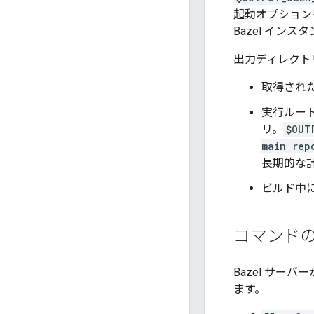
起動オプション
Bazel イン
出力ディレクト
取得され
実行ルー
リ。
$OUT
main rep
長期的な
ビルド中
コマンド
Bazel サ
ます。