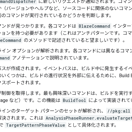
mandDispatcher
に新しいリクエストが通知されます。コマン
か（バージョンやヘルプなど、ソースコードに関係のないコマ
別のコマンドが実行されているかどうかを判断します。
マンドが見つかります。各コマンドは
BlazeCommand
インター
ションを持つ必要があります（これはアンチパターンです。コ
zeCommand
のメソッドで記述されていると望ましいです）。
ライン オプションが解析されます。各コマンドには異なるコマ
mand
アノテーションで説明されています。
バスが作成されます。イベントバスは、ビルド中に発生するイ
くつかは、ビルドの進行状況を外部に伝えるために、Build Event P
クスポートされます。
制御を取得します。最も興味深いコマンドは、ビルドを実行するコマ
verage など）です。この機能は
BuildTool
によって実装されて
ラインのターゲット パターンのセットが解析され、
//pkg:all
解決されます。これは
AnalysisPhaseRunner.evaluateTarge
 で
TargetPatternPhaseValue
として具体化されます。