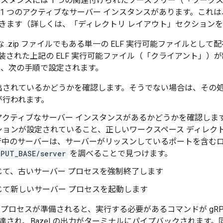
ンスタンスには 1 つの関連付けられたソースツリー（「ワーク
 1 つのアクティブなサーバー インスタンスがあります。これ
きます（詳しくは、「ディレクトリ レイアウト」セクション
有効な .zip ファイルでもある単一の ELF 実行可能ファイルとし
で実装された上記の ELF 実行可能ファイル（「クライアント」
は、次の手順で設定されます。
出されているかどうかを確認します。そうでない場合は、その
が行われます。
アクティブなサーバー インスタンスがあるかどうかを確認しま
ションが設定されていること、正しいワークスペース ディレク
行中のサーバーは、サーバーがリッスンしているポートを含む
TPUT_BASE/server
を調べることで見つけます。
じて、古いサーバー プロセスを強制終了します
じて新しいサーバー プロセスを起動します
 プロセスが準備されると、実行する必要があるコマンドが gRP
達され、Bazel の出力がターミナルにパイプバックされます。