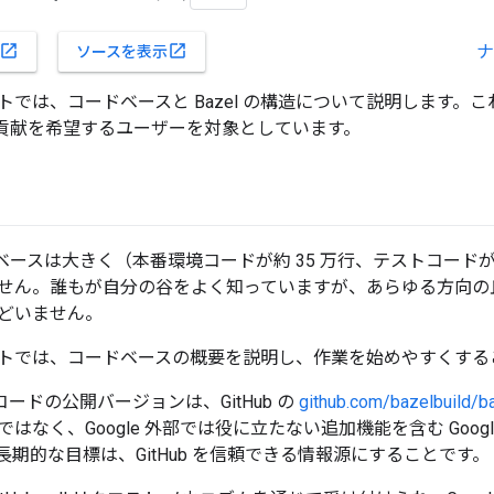
ナ
open_in_new
open_in_new
ソースを表示
トでは、コードベースと Bazel の構造について説明します。
への貢献を希望するユーザーを対象としています。
ードベースは大きく（本番環境コードが約 35 万行、テストコード
せん。誰もが自分の谷をよく知っていますが、あらゆる方向の
どいません。
トでは、コードベースの概要を説明し、作業を始めやすくする
スコードの公開バージョンは、GitHub の
github.com/bazelbuild/b
はなく、Google 外部では役に立たない追加機能を含む Goo
期的な目標は、GitHub を信頼できる情報源にすることです。