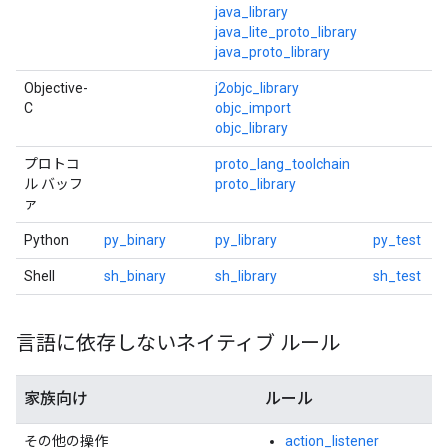
java_library
java_lite_proto_library
java_proto_library
Objective-
j2objc_library
C
objc_import
objc_library
プロトコ
proto_lang_toolchain
ル バッフ
proto_library
ァ
Python
py_binary
py_library
py_test
Shell
sh_binary
sh_library
sh_test
言語に依存しないネイティブ ルール
家族向け
ルール
その他の操作
action_listener