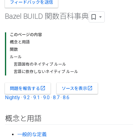
フィードバックを送信
Bazel BUILD 関数百科事典
このページの内容
概念と用語
関数
ルール
言語固有のネイティブ ルール
言語に依存しないネイティブ ルール
open_in_new
open_in_new
問題を報告する
ソースを表示
Nightly
·
9.2
·
9.1
·
9.0
·
8.7
·
8.6
概念と用語
一般的な定義