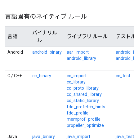
言語固有のネイティブ ルール
バイナリル
言語
ライブラリ ルール
テストル
ール
Android
android_binary
aar_import
android_in
android_library
android_loc
C / C++
cc_binary
cc_import
cc_test
cc_library
cc_proto_library
cc_shared_library
cc_static_library
fdo_prefetch_hints
fdo_profile
memprof_profile
propeller_optimize
Java
java_binary
java_import
java_test