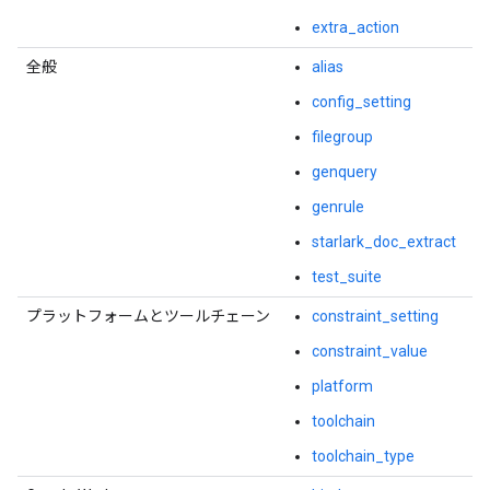
extra_action
全般
alias
config_setting
filegroup
genquery
genrule
starlark_doc_extract
test_suite
プラットフォームとツールチェーン
constraint_setting
constraint_value
platform
toolchain
toolchain_type