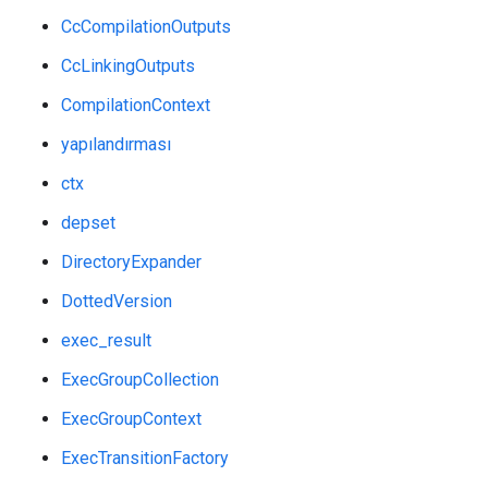
CcCompilationOutputs
CcLinkingOutputs
CompilationContext
yapılandırması
ctx
depset
DirectoryExpander
DottedVersion
exec_result
ExecGroupCollection
ExecGroupContext
ExecTransitionFactory