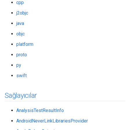
cpp
j2objc
java
objc
platform
proto
py
swift
Sağlayıcılar
AnalysisTestResultInfo
AndroidNeverLinkLibrariesProvider