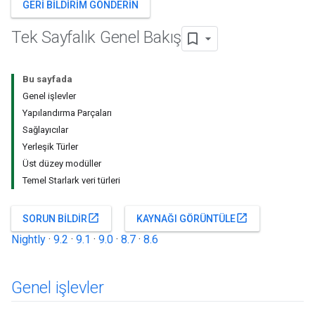
GERI BILDIRIM GÖNDERIN
Tek Sayfalık Genel Bakış
Bu sayfada
Genel işlevler
Yapılandırma Parçaları
Sağlayıcılar
Yerleşik Türler
Üst düzey modüller
Temel Starlark veri türleri
open_in_new
open_in_new
SORUN BILDIR
KAYNAĞI GÖRÜNTÜLE
Nightly
·
9.2
·
9.1
·
9.0
·
8.7
·
8.6
Genel işlevler