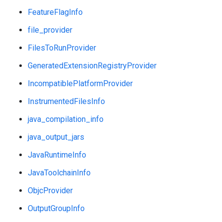
FeatureFlagInfo
file_provider
FilesToRunProvider
GeneratedExtensionRegistryProvider
IncompatiblePlatformProvider
InstrumentedFilesInfo
java_compilation_info
java_output_jars
JavaRuntimeInfo
JavaToolchainInfo
ObjcProvider
OutputGroupInfo