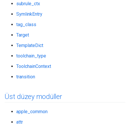
subrule_ctx
SymlinkEntry
tag_class
Target
TemplateDict
toolchain_type
ToolchainContext
transition
Üst düzey modüller
apple_common
attr