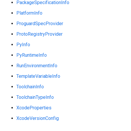
PackageSpecificationInfo
PlatformInfo
ProguardSpecProvider
ProtoRegistryProvider
PyInfo
PyRuntimeInfo
RunEnvironmentInfo
TemplateVariableInfo
ToolchainInfo
ToolchainTypeInfo
XcodeProperties
XcodeVersionConfig