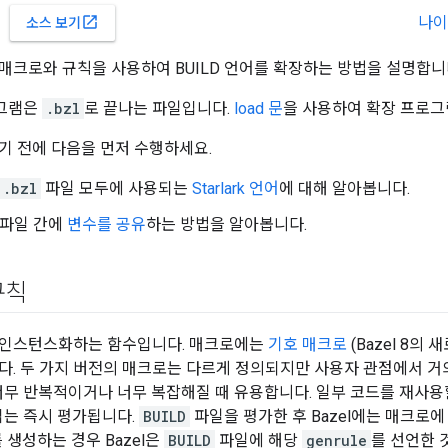
나이
open_in_new
소스 보기
매크로와 규칙을 사용하여 BUILD 언어를 확장하는 방법을 설명합니
로그램은
.bzl
로 끝나는 파일입니다.
load 문
을 사용하여 확장 프로그
기 전에 다음을 먼저 수행하세요.
.bzl
파일 모두에 사용되는
Starlark 언어
에 대해 알아봅니다.
파일 간에
변수를 공유
하는 방법을 알아봅니다.
규칙
 인스턴스화하는 함수입니다. 매크로에는
기호 매크로
(Bazel 8의
다. 두 가지 버전의 매크로는 다르게 정의되지만 사용자 관점에서 거
무 반복적이거나 너무 복잡해질 때 유용합니다. 일부 코드를 재사용할
는 즉시 평가됩니다.
BUILD
파일을 평가한 후 Bazel에는 매크로에
 생성하는 경우 Bazel은
BUILD
파일에 해당
genrule
를 선언한