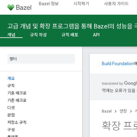
Bazel 정보
시작하기
사용자 가이드
고급 개념 및 확장 프로그램을 통해 Bazel의 성능을
개념
규칙 작성
규칙 배포
API
Build Foundation
개요
규칙
역에는 오류가 있을 
기호 매크로
기존 매크로
디셋
Bazel
연장
관점
확장 프
저장소 규칙
구성