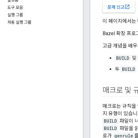
플랫폼
open_in_new
문제 신고
도구 모음
실행 그룹
이 페이지에서는 
자동 실행 그룹
Bazel 확장 프
고급 개념을 배우
BUILD
및
두
BUILD
매크로 및 
매크로는 규칙을
지 유형이 있습니
BUILD
파일이 너
BUILD
파일을 읽
로가
genrule
를