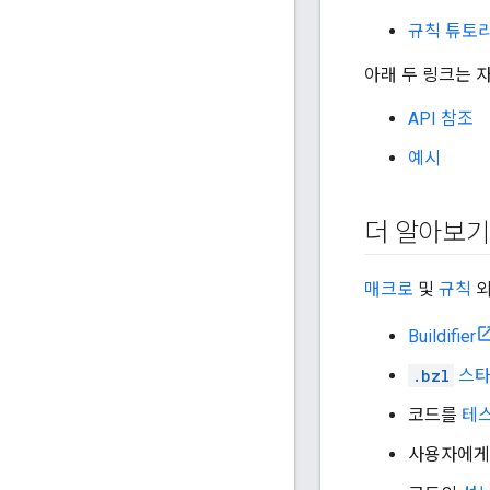
규칙 튜토
아래 두 링크는 
API 참조
예시
더 알아보기
매크로
및
규칙
Buildifier
.bzl
스타
코드를
테
사용자에게