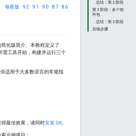
总结：第 2 阶段
每夜版
·
9.2
·
9.1
·
9.0
·
8.7
·
8.6
第 3 阶段：多个软
件包
总结：第 3 阶段
后续步骤
l 的简化版简介。本教程定义了
将从所需工具开始，构建并运行三个
并提供适用于大多数语言的常规指
为获得最佳效果，请同时
安装 Git
。
中检索示例项目：