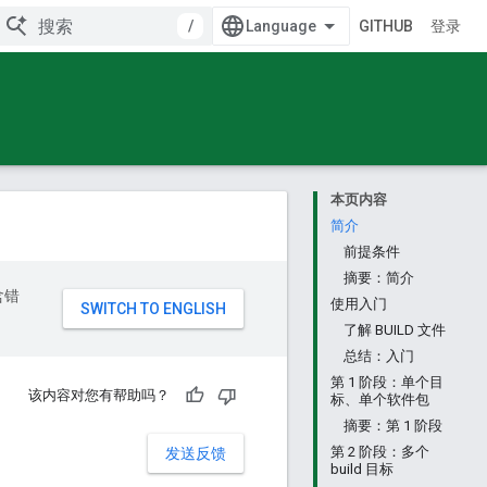
/
GITHUB
登录
本页内容
简介
前提条件
摘要：简介
含错
使用入门
了解 BUILD 文件
总结：入门
第 1 阶段：单个目
该内容对您有帮助吗？
标、单个软件包
摘要：第 1 阶段
第 2 阶段：多个
发送反馈
build 目标