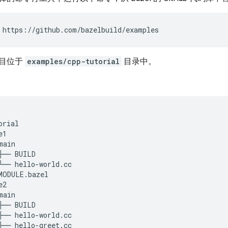
https://github.com/bazelbuild/examples
目位于
examples/cpp-tutorial
目录中。
rial

1

ain

├── BUILD

└── hello-world.cc

MODULE.bazel

2

ain

├── BUILD

├── hello-world.cc

├── hello-greet.cc
