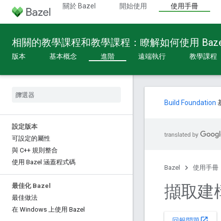
關於 Bazel
開始使用
使用手冊
相關的教學課程和教學課程：瞭解如何使用 Baze
版本
基本概念
進階
遠端執行
教學課程
Build Foundation
設定版本
可設定的屬性
與 C++ 規則整合
使用 Bazel 涵蓋程式碼
Bazel
使用手冊
擷取建
最佳化 Bazel
最佳做法
在 Windows 上使用 Bazel
open_in_new
回報問題