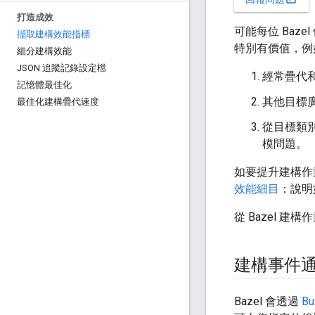
打造成效
可能每位 Ba
擷取建構效能指標
特別有價值，例
細分建構效能
JSON 追蹤記錄設定檔
經常疊代和
記憶體最佳化
其他目標
最佳化建構疊代速度
從目標類
模問題。
如要提升建構作
效能細目
：說明
從 Bazel 
建構事件通訊
Bazel 會透過
Bu