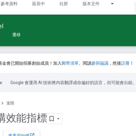
參考資料
延長中
社群
版本文件
l
遷移
基金會已開始招募創始成員！加入
郵寄清單
、閱讀
參與協議
，然後
註冊
！
Google 會運用 AI 技術將內容翻譯成你偏好的語言，但可能會出錯
進階
構效能指標
open_in_new
查看原始碼