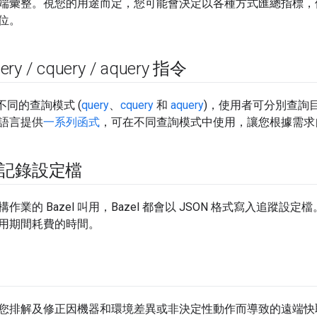
端彙整。視您的用途而定，您可能會決定以各種方式匯總指標，
位。
uery
/
cquery
/
aquery 指令
 種不同的查詢模式 (
query
、
cquery
和
aquery
)，使用者可分別查詢
語言提供
一系列函式
，可在不同查詢模式中使用，讓您根據需求
追蹤記錄設定檔
業的 Bazel 叫用，Bazel 都會以 JSON 格式寫入追蹤設定檔
 在叫用期間耗費的時間。
您排解及修正因機器和環境差異或非決定性動作而導致的遠端快