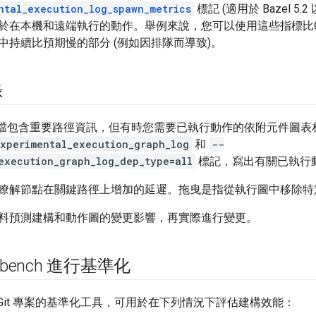
ntal_execution_log_spawn_metrics
標記 (適用於 Bazel 
於在本機和遠端執行的動作。舉例來說，您可以使用這些指標比
中持續比預期慢的部分 (例如因排隊而導致)。
錄
定檔包含重要路徑資訊，但有時您需要已執行動作的依附元件圖表相關資訊
xperimental_execution_graph_log
和
--
execution_graph_log_dep_type=all
標記，寫出有關已執行
瞭解節點在關鍵路徑上增加的延遲。拖曳是指從執行圖中移除特
料預測建構和動作圖的變更影響，再實際進行變更。
l-bench 進行基準化
Git 專案的基準化工具，可用於在下列情況下評估建構效能：