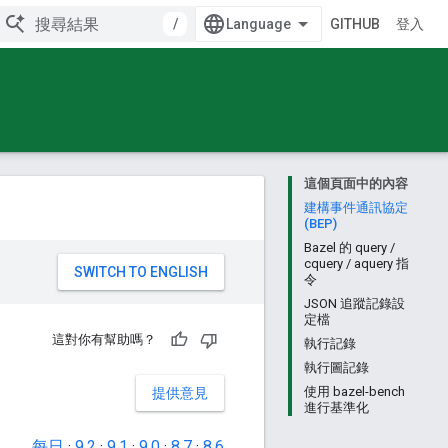
/
GITHUB
登入
這個頁面中的內容
建構事件通訊協定
(BEP)
Bazel 的 query /
cquery / aquery 指
。
令
JSON 追蹤記錄設
定檔
這對你有幫助嗎？
執行記錄
執行圖記錄
使用 bazel-bench
提供意見
進行基準化
每日
·
9.2
·
9.1
·
9.0
·
8.7
·
8.6