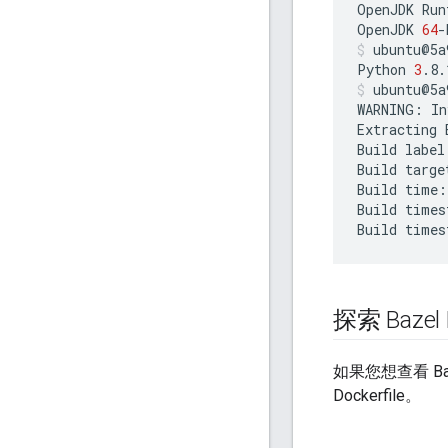
OpenJDK
Run
OpenJDK
64
-
ubuntu@5a
Python
3
.8.
ubuntu@5a
WARNING:
In
Extracting
Build
label
Build
targe
Build
time:
Build
times
Build
times
探索 Bazel D
如果您想查看 Ba
Dockerfile。