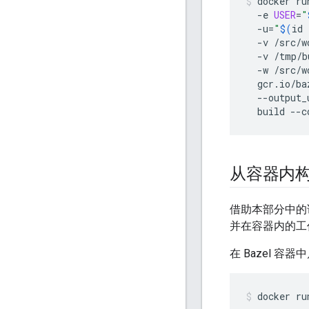
docker
ru
-e
USER
=
"
-u
=
"
$(
id
-v
/src/w
-v
/tmp/b
-w
/src/w
gcr.io/ba
--output_
build
--c
从容器内构建
借助本部分中的
并在容器内的工
在 Bazel 容器中
docker
ru