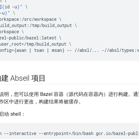
n
\
$(
id
-u
)
"
\
-u
)
"
\
orkspace:/src/workspace
\
uild_output:/tmp/build_output
\
orkspace
\
zel-public/bazel:latest
\
user_root
=
/tmp/build_output
\
onfig
={
asan
|
tsan
|
msan
}
--
//absl/...
-//absl/types:
 Abseil 项目
说明，您可以使用 Bazel 容器（源代码在容器内）进行构建。
作区中进行更改，构建结果将被缓存。
启动 shell：
n
--interactive
--entrypoint
=
/bin/bash
gcr.io/bazel-publ