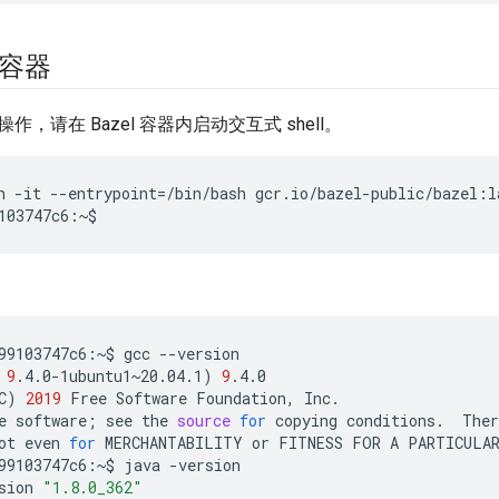
l 容器
，请在 Bazel 容器内启动交互式 shell。
n
-it
--entrypoint
=
/bin/bash
gcr.io/bazel-public/bazel:la
103747c6:~$
99103747c6:~$
gcc
--version

9
.4.0-1ubuntu1~20.04.1
)
9
.4.0

C
)
2019
Free
Software
Foundation,
Inc.

e
software
;
see
the
source
for
copying
conditions.
Ther
ot
even
for
MERCHANTABILITY
or
FITNESS
FOR
A
PARTICULA
99103747c6:~$
java
-version

sion
"1.8.0_362"