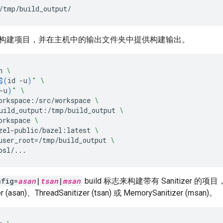
/tmp/build_output/
 容器构建项目，并在主机中的输出文件夹中提供构建输出。
n
\
$(
id
-u
)
"
\
-u
)
"
\
orkspace:/src/workspace
\
uild_output:/tmp/build_output
\
orkspace
\
zel-public/bazel:latest
\
user_root
=
/tmp/build_output
\
bsl/...
nfig=
asan
|
tsan
|
msan
build 标志来构建带有 Sanitizer 
r (asan)、ThreadSanitizer (tsan) 或 MemorySanitizer (msan)。