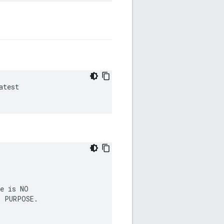
test

e
is
NO

R
PURPOSE.