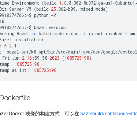
time
Environment
(
build
1
.8.0_362-8u372-ga~us1-0ubuntu1
Bit
Server
VM
(
build
25
.362-b09,
mixed
mode
)
99103747c6:~$
python
-V

10
99103747c6:~$
bazel
version

voking
Bazel
in
batch
mode
since
it
is
not
invoked
from
Bazel
installation...

:
6
.2.1

t:
bazel-out/k8-opt/bin/src/main/java/com/google/devtool
Fri
Jun
2
16
:59:58
2023
(
1685725198
)
tamp:
1685725198
tamp
as
int:
1685725198
ockerfile
zel Docker 映像的构建方式，可以在
bazelbuild/continuous-int