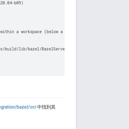
~20.04-b09
)
within
a
workspace
(
below
a
directory
having
a
WORKSPAC
s/build/lib/bazel/BazelServer_deploy.jar

egration/bazel/oci
中找到其