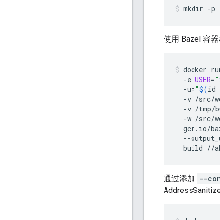
mkdir
-p
使用 Bazel
docker
ru
-e
USER
=
"
-u
=
"
$(
id
-v
/src/w
-v
/tmp/b
-w
/src/w
gcr.io/ba
--output_
build
//a
通过添加
--co
AddressSanitize