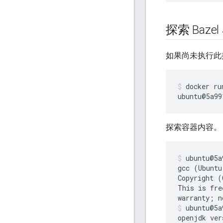
探索 Baze
如果尚未执行此操作
docker
ru
ubuntu@5a99
探索容器内容。
ubuntu@5a
gcc
(
Ubuntu
Copyright
(
This
is
fre
warranty
;
n
ubuntu@5a
openjdk
ver