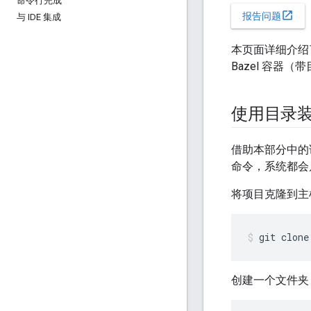
命令行完成
open_in_new
报告问题
与 IDE 集成
本页面详细介绍了 
Bazel 容器
使用目录装载
借助本部分中的说
命令，系统都会
将项目克隆到主
git
clone
创建一个文件夹