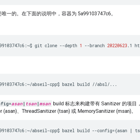
是唯一的。在下面的说明中，容器为 5a99103747c6。
99103747c6:~$
git
clone
--depth
1
--branch
20220623
.1
ht
99103747c6:~/abseil-cpp$
bazel
build
//absl/...
nfig=
asan
|
tsan
|
msan
build 标志来构建带有 Sanitizer 
r (asan)、ThreadSanitizer (tsan) 或 MemorySanitizer (msan)。
99103747c6:~/abseil-cpp$
bazel
build
--config
={
asan
|
ts