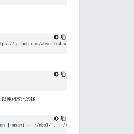
tps://github.com/abseil/abseil-cpp.git
 && 
cd
abseil-cpp
的项目，以便相应地选择
an
|
msan
}
--
//absl/...
-//absl/types:variant_test