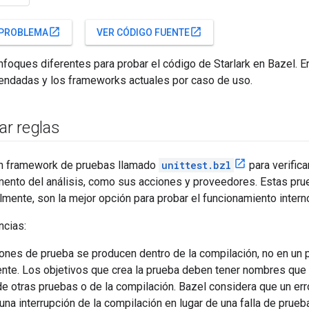
open_in_new
open_in_new
 PROBLEMA
VER CÓDIGO FUENTE
nfoques diferentes para probar el código de Starlark en Bazel. En
endadas y los frameworks actuales por caso de uso.
r reglas
n framework de pruebas llamado
unittest.bzl
para verific
mento del análisis, como sus acciones y proveedores. Estas pr
ualmente, son la mejor opción para probar el funcionamiento intern
ncias:
ones de prueba se producen dentro de la compilación, no en un 
nte. Los objetivos que crea la prueba deben tener nombres que n
de otras pruebas o de la compilación. Bazel considera que un err
una interrupción de la compilación en lugar de una falla de prueb