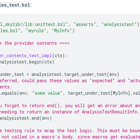
les_test.bzl
:
l_skylib//lib:unittest.bzl"
,
"asserts"
,
"analysistest"
)
les.bzl"
,
"myrule"
,
"MyInfo"
)
k the provider contents ====
er_contents_test_impl
(
ctx
):
nalysistest
.
begin
(
ctx
)
under_test
=
analysistest
.
target_under_test
(
env
)
eferred, could pass these values as "expected" and "act
ents.
.
equals
(
env
,
"some value"
,
target_under_test
[
MyInfo
]
.
va
u forget to return end(), you will get an error about an
needing to return an instance of AnalysisTestResultInfo.
analysistest
.
end
(
env
)
e testing rule to wrap the test logic. This must be boun
 not called in a macro's body, since macros get evaluat