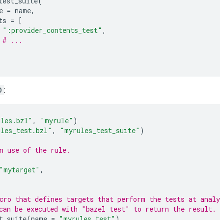
test_suite
(
e
=
name
,
ts
=
[
":provider_contents_test"
,
# ...
D
:
les.bzl"
,
"myrule"
)
les_test.bzl"
,
"myrules_test_suite"
)
n use of the rule.
"mytarget"
,
cro that defines targets that perform the tests at anal
can be executed with "bazel test" to return the result.
t_suite
(
name
=
"myrules_test"
)