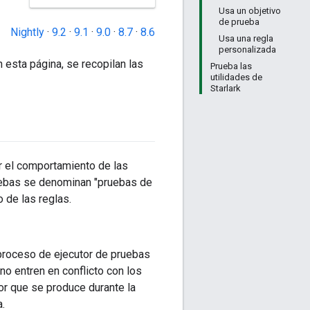
Usa un objetivo
de prueba
Nightly
·
9.2
·
9.1
·
9.0
·
8.7
·
8.6
Usa una regla
personalizada
 esta página, se recopilan las
Prueba las
utilidades de
Starlark
ar el comportamiento de las
uebas se denominan "pruebas de
o de las reglas.
proceso de ejecutor de pruebas
o entren en conflicto con los
or que se produce durante la
a.