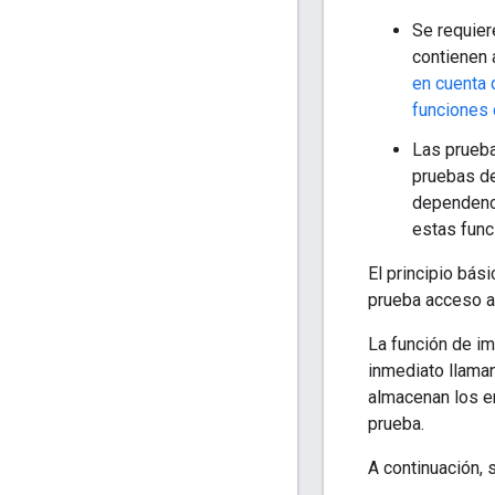
Se requier
contienen 
en cuenta 
funciones 
Las prueba
pruebas de
dependenci
estas fun
El principio bás
prueba acceso a 
La función de im
inmediato llama
almacenan los e
prueba.
A continuación, 