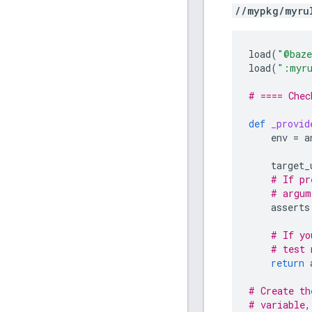
//mypkg/myru
load
(
"@baze
load
(
":myru
# ==== Chec
def
_provid
env
=
a
target_
# If pr
# argum
asserts
# If yo
# test 
return
# Create th
# variable,