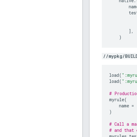
native
.
nam
tes
],
)
//mypkg/BUIL
load
(
":myru
load
(
":myru
# Productio
myrule
(
name
=
)
# Call a ma
# and that 
myrules_tes