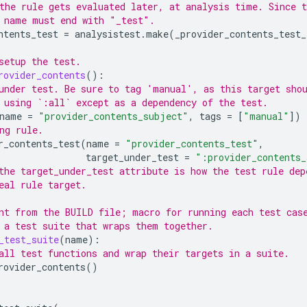
the rule gets evaluated later, at analysis time. Since t
 name must end with "_test".
ntents_test
=
analysistest
.
make
(
_provider_contents_test_
setup the test.
rovider_contents
():
under test. Be sure to tag 'manual', as this target sho
 using `:all` except as a dependency of the test.
name
=
"provider_contents_subject"
,
tags
=
[
"manual"
])
ng rule.
r_contents_test
(
name
=
"provider_contents_test"
,
target_under_test
=
":provider_contents_
the target_under_test attribute is how the test rule dep
eal rule target.
nt from the BUILD file; macro for running each test cas
 a test suite that wraps them together.
_test_suite
(
name
):
all test functions and wrap their targets in a suite.
rovider_contents
()