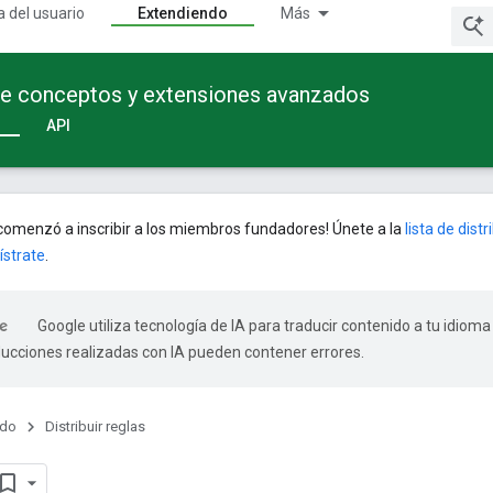
a del usuario
Extendiendo
Más
te conceptos y extensiones avanzados
API
omenzó a inscribir a los miembros fundadores! Únete a la
lista de dist
ístrate
.
Google utiliza tecnología de IA para traducir contenido a tu idioma
ducciones realizadas con IA pueden contener errores.
ndo
Distribuir reglas