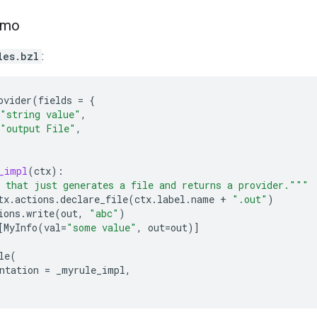
imo
les.bzl
:
ovider
(
fields
=
{
"string value"
,
"output File"
,
_impl
(
ctx
):
 that just generates a file and returns a provider."""
tx
.
actions
.
declare_file
(
ctx
.
label
.
name
+
".out"
)
ions
.
write
(
out
,
"abc"
)
[
MyInfo
(
val
=
"some value"
,
out
=
out
)]
le
(
ntation
=
_myrule_impl
,