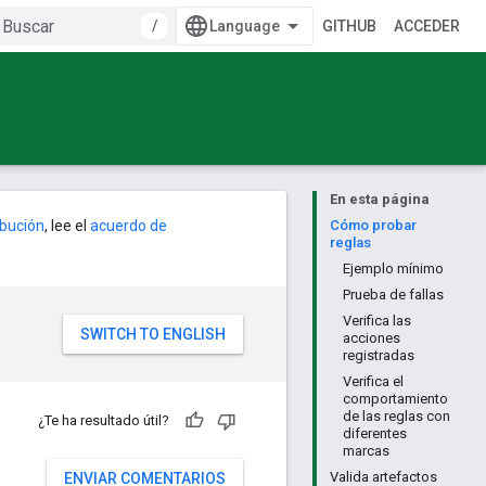
/
GITHUB
ACCEDER
En esta página
ribución
, lee el
acuerdo de
Cómo probar
reglas
Ejemplo mínimo
Prueba de fallas
Verifica las
acciones
registradas
Verifica el
comportamiento
de las reglas con
¿Te ha resultado útil?
diferentes
marcas
Valida artefactos
ENVIAR COMENTARIOS