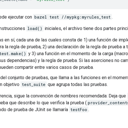
ede ejecutar con
bazel test //mypkg:myrules_test
.
nstrucciones
load()
iniciales, el archivo tiene dos partes princ
s en sí, cada una de las cuales consta de 1) una función de im
ra la regla de prueba, 2) una declaración de la regla de prueba a 
test.make()
y 3) una función en el momento de la carga (macro)
sus dependencias) y la regla de prueba. Si las aserciones no ca
 pueden compartir entre varios casos de prueba.
 del conjunto de pruebas, que llama a las funciones en el momen
un objetivo
test_suite
que agrupa todas las pruebas.
erencia, sigue la convención de nombres recomendada: Deja que
eba que describe lo que verifica la prueba (
provider_content
odo de prueba de JUnit se llamaría
testFoo
.