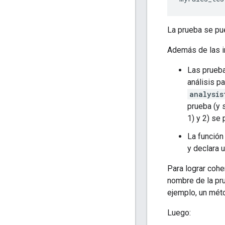
La prueba se pu
Además de las i
Las prueba
análisis pa
analysis
prueba (y 
1) y 2) se
La función
y declara 
Para lograr coh
nombre de la pru
ejemplo, un mét
Luego: