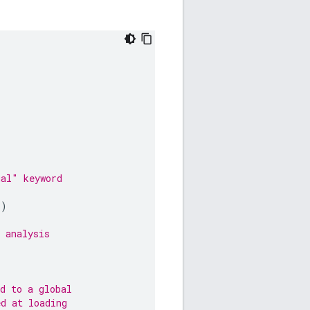
ual" keyword
l
)
 analysis
d to a global
ed at loading