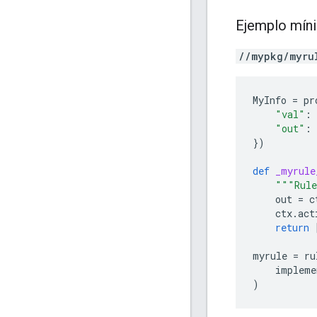
Ejemplo mín
//mypkg/myru
MyInfo
=
pr
"val"
:
"out"
:
})
def
_myrule
"""Rule
out
=
c
ctx
.
act
return
myrule
=
ru
impleme
)