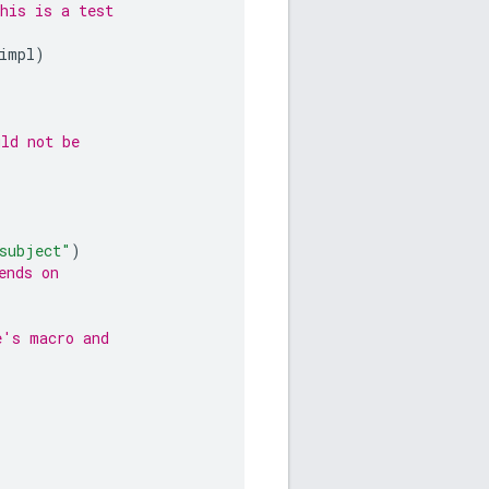
his is a test
impl
)
uld not be
subject"
)
ends on
e's macro and