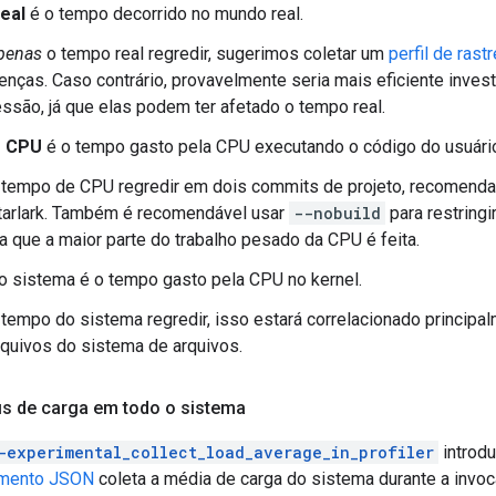
eal
é o tempo decorrido no mundo real.
penas
o tempo real regredir, sugerimos coletar um
perfil de ras
enças. Caso contrário, provavelmente seria mais eficiente invest
essão, já que elas podem ter afetado o tempo real.
e CPU
é o tempo gasto pela CPU executando o código do usuári
 tempo de CPU regredir em dois commits de projeto, recomenda
tarlark. Também é recomendável usar
--nobuild
para restringir
la que a maior parte do trabalho pesado da CPU é feita.
 sistema é o tempo gasto pela CPU no kernel.
 tempo do sistema regredir, isso estará correlacionado princip
arquivos do sistema de arquivos.
is de carga em todo o sistema
-experimental_collect_load_average_in_profiler
introdu
eamento JSON
coleta a média de carga do sistema durante a invoc