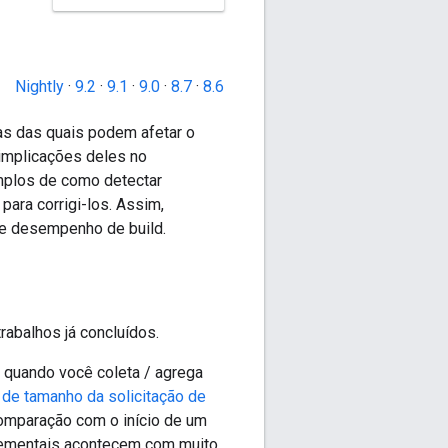
Nightly
·
9.2
·
9.1
·
9.0
·
8.7
·
8.6
as das quais podem afetar o
implicações deles no
mplos de como detectar
para corrigi-los. Assim,
de desempenho de build.
trabalhos já concluídos.
 quando você coleta / agrega
 de tamanho da solicitação de
comparação com o início de um
ncrementais acontecem com muito