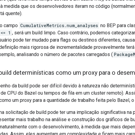
 à medida que os desenvolvedores iteram no código (normalment
tá quente).
 o campo
CumulativeMetrics.num_analyses
no BEP para class
 <= 1
, será um build limpo. Caso contrário, podemos categoriza
usuário pode ter mudado para flags ou destinos diferentes, caus
definição mais rigorosa de incrementalidade provavelmente terá
 exemplo, analisando o número de pacotes carregados (
PackageM
build determinísticas como um proxy para o desem
ho da build pode ser difícil devido à natureza não determinísti
de CPU do Bazel ou tempos de fila em um cluster remoto). Assim
como um proxy para a quantidade de trabalho feita pelo Bazel, o
 solicitação de build pode ter uma implicação significativa na 
sentar mais trabalho na análise e construção dos gráficos de b
 naturalmente com o desenvolvimento, à medida que mais depe
adas. Assim, eles aumentam em complexidade e ficam mais caro