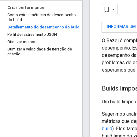
Criar performance
Como extrair métricas de desempenho
do build
INFORMAR UM
Detalhamento do desempenho do build
Perfil de rastreamento JSON
O Bazel é compl
Otimizar memória
desempenho. Est
Otimizar a velocidade de iteração de
criação
desempenho da b
problemas de d
esperamos que v
Builds limpo
Um build limpo c
Sugerimos anali
métricas que d
build
). Eles tam
build limpo do 