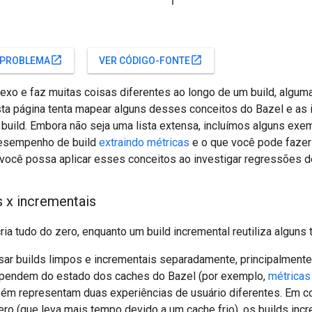
open_in_new
open_in_new
 PROBLEMA
VER CÓDIGO-FONTE
exo e faz muitas coisas diferentes ao longo de um build, algum
a página tenta mapear alguns desses conceitos do Bazel e as 
uild. Embora não seja uma lista extensa, incluímos alguns exe
esempenho de build
extraindo métricas
e o que você pode fazer 
ocê possa aplicar esses conceitos ao investigar regressões 
s x incrementais
ria tudo do zero, enquanto um build incremental reutiliza alguns 
sar builds limpos e incrementais separadamente, principalmente
ependem do estado dos caches do Bazel (por exemplo,
métricas
bém representam duas experiências de usuário diferentes. Em 
zero (que leva mais tempo devido a um cache frio), os builds i