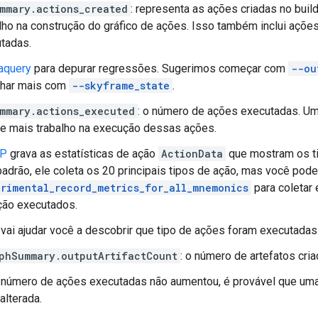
mmary.actions_created
: representa as ações criadas no buil
lho na construção do gráfico de ações. Isso também inclui açõ
tadas.
aquery
para depurar regressões. Sugerimos começar com
--ou
lhar mais com
--skyframe_state
.
mmary.actions_executed
: o número de ações executadas. U
e mais trabalho na execução dessas ações.
P
grava as estatísticas de ação
ActionData
que mostram os ti
padrão, ele coleta os 20 principais tipos de ação, mas você pode
rimental_record_metrics_for_all_mnemonics
para coletar
ção executados.
 vai ajudar você a descobrir que tipo de ações foram executadas
phSummary.outputArtifactCount
: o número de artefatos cr
 número de ações executadas não aumentou, é provável que uma
alterada.