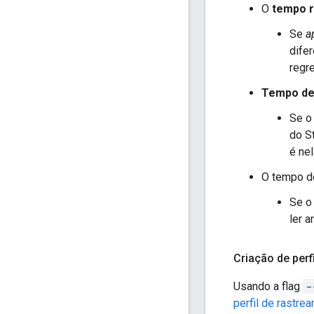
O
tempo r
Se
a
difer
regr
Tempo d
Se o
do S
é ne
O tempo do
Se o
ler 
Criação de perf
Usando a flag
-
perfil de rastr