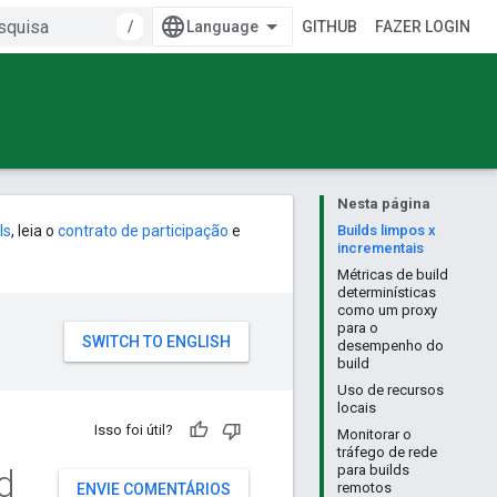
/
GITHUB
FAZER LOGIN
Nesta página
ls
, leia o
contrato de participação
e
Builds limpos x
incrementais
Métricas de build
determinísticas
como um proxy
para o
desempenho do
build
Uso de recursos
locais
Isso foi útil?
Monitorar o
tráfego de rede
d
para builds
remotos
ENVIE COMENTÁRIOS