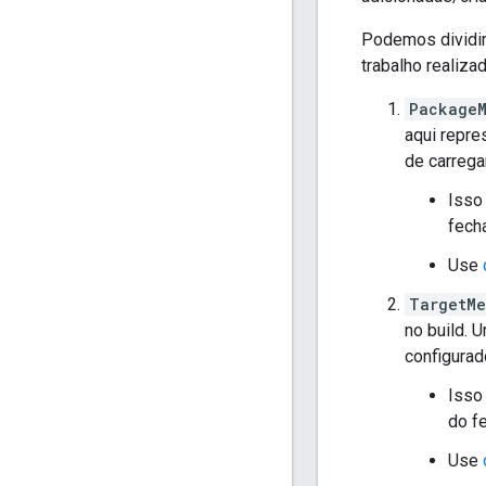
Podemos dividir
trabalho realiza
PackageM
aqui repre
de carreg
Isso
fech
Use
TargetMe
no build. 
configurad
Isso
do f
Use