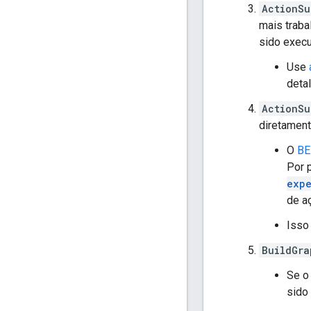
ActionSu
mais traba
sido execu
Use
deta
ActionSu
diretament
O
BE
Por 
expe
de a
Isso
BuildGra
Se o
sido 