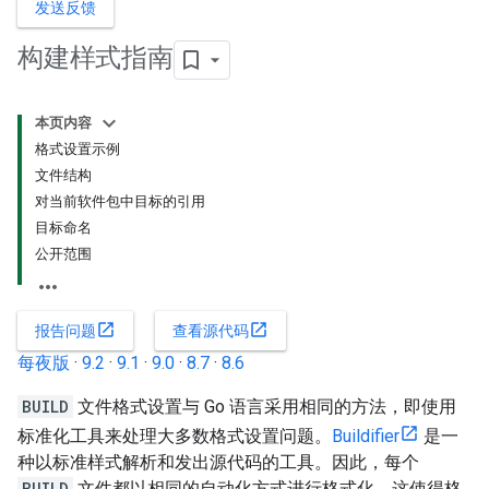
发送反馈
构建样式指南
本页内容
格式设置示例
文件结构
对当前软件包中目标的引用
目标命名
公开范围
open_in_new
open_in_new
报告问题
查看源代码
每夜版
·
9.2
·
9.1
·
9.0
·
8.7
·
8.6
BUILD
文件格式设置与 Go 语言采用相同的方法，即使用
标准化工具来处理大多数格式设置问题。
Buildifier
是一
种以标准样式解析和发出源代码的工具。因此，每个
BUILD
文件都以相同的自动化方式进行格式化，这使得格