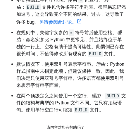
不支持隐式字符串串联。使用
+
运算符。
理
由
：
BUILD
文件包含许多字符串列表。很容易忘记添
加逗号，这会导致完全不同的结果。过去，这导致了
许多 bug。
另请参阅此讨论。
在规则中，关键字实参的
=
符号前后使用空格。
理
由
：命名实参比 Python 中更常见，并且始终位于单
独的一行上。空格有助于提高可读性。此惯例已存在
很长时间，不值得修改所有现有的
BUILD
文件。
默认情况下，使用双引号表示字符串。
理由
：Python
样式指南中未指定此项，但建议保持一致。因此，我
们决定只使用双引号字符串。许多语言都使用双引号
来表示字符串字面量。
在两个顶级定义之间使用一个空行。
理由
：
BUILD
文
件的结构与典型的 Python 文件不同。它只有顶级语
句。使用单行空白行可缩短
BUILD
文件。
该内容对您有帮助吗？