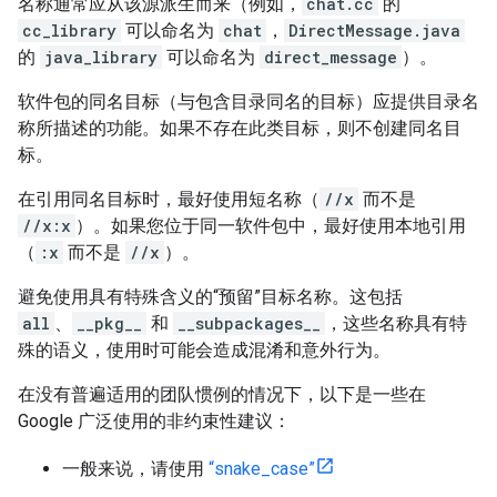
名称通常应从该源派生而来（例如，
chat.cc
的
cc_library
可以命名为
chat
，
DirectMessage.java
的
java_library
可以命名为
direct_message
）。
软件包的同名目标（与包含目录同名的目标）应提供目录名
称所描述的功能。如果不存在此类目标，则不创建同名目
标。
在引用同名目标时，最好使用短名称（
//x
而不是
//x:x
）。如果您位于同一软件包中，最好使用本地引用
（
:x
而不是
//x
）。
避免使用具有特殊含义的“预留”目标名称。这包括
all
、
__pkg__
和
__subpackages__
，这些名称具有特
殊的语义，使用时可能会造成混淆和意外行为。
在没有普遍适用的团队惯例的情况下，以下是一些在
Google 广泛使用的非约束性建议：
一般来说，请使用
“snake_case”