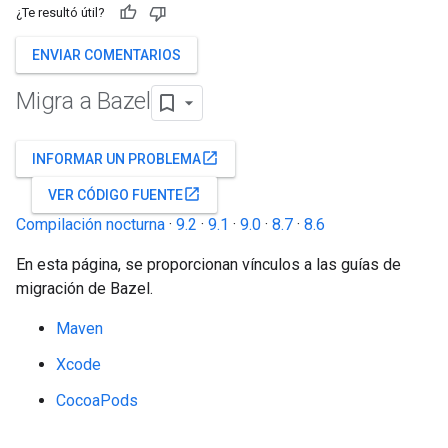
¿Te resultó útil?
ENVIAR COMENTARIOS
Migra a Bazel
open_in_new
INFORMAR UN PROBLEMA
open_in_new
VER CÓDIGO FUENTE
Compilación nocturna
·
9.2
·
9.1
·
9.0
·
8.7
·
8.6
En esta página, se proporcionan vínculos a las guías de
migración de Bazel.
Maven
Xcode
CocoaPods