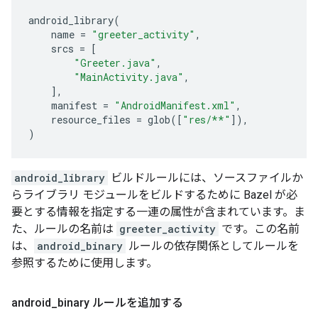
android_library
(
name
=
"greeter_activity"
,
srcs
=
[
"Greeter.java"
,
"MainActivity.java"
,
],
manifest
=
"AndroidManifest.xml"
,
resource_files
=
glob
([
"res/**"
]),
)
android_library
ビルドルールには、ソースファイルか
らライブラリ モジュールをビルドするために Bazel が必
要とする情報を指定する一連の属性が含まれています。ま
た、ルールの名前は
greeter_activity
です。この名前
は、
android_binary
ルールの依存関係としてルールを
参照するために使用します。
android
_
binary ルールを追加する