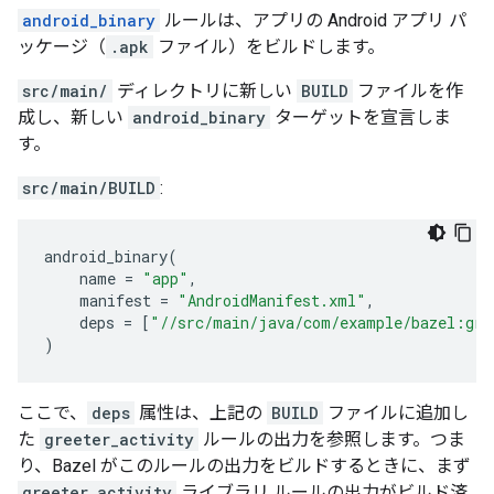
android_binary
ルールは、アプリの Android アプリ パ
ッケージ（
.apk
ファイル）をビルドします。
src/main/
ディレクトリに新しい
BUILD
ファイルを作
成し、新しい
android_binary
ターゲットを宣言しま
す。
src/main/BUILD
:
android_binary
(
name
=
"app"
,
manifest
=
"AndroidManifest.xml"
,
deps
=
[
"//src/main/java/com/example/bazel:gre
)
ここで、
deps
属性は、上記の
BUILD
ファイルに追加し
た
greeter_activity
ルールの出力を参照します。つま
り、Bazel がこのルールの出力をビルドするときに、まず
greeter_activity
ライブラリ ルールの出力がビルド済