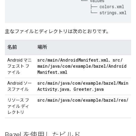
                            └── values
                                ├── colors.xml
                                └── strings.xml
主なファイルとディレクトリは次のとおりです。
名前
場所
src
/
main
/
Android
Manifest
.
xml
src
/
Android マニ
、
main
/
java
/
com
/
example
/
bazel
/
Android
フェスト フ
Manifest
.
xml
ァイル
src
/
main
/
java
/
com
/
example
/
bazel
/
Main
Android ソー
Activity
.
java
Greeter
.
java
スファイル
、
src
/
main
/
java
/
com
/
example
/
bazel
/
res
/
リソース フ
ァイル ディ
レクトリ
Bazel を使用したビルド