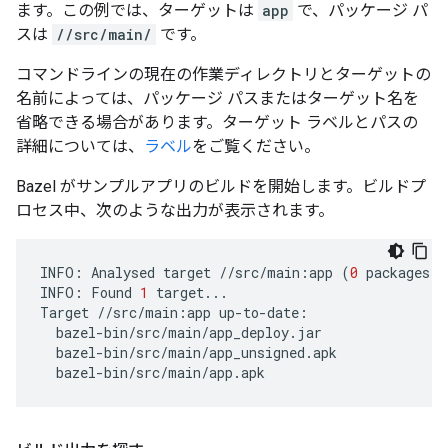
ます。この例では、ターゲットは
app
で、パッケージ パ
スは
//src/main/
です。
コマンドラインの現在の作業ディレクトリとターゲットの
名前によっては、パッケージ パスまたはターゲット名を
省略できる場合があります。ターゲット ラベルとパスの
詳細については、
ラベル
をご覧ください。
Bazel がサンプルアプリのビルドを開始します。ビルドプ
ロセス中、次のような出力が表示されます。
INFO:
Analysed
target
//src/main:app
(
0
packages
l
INFO:
Found
1
target...

Target
//src/main:app