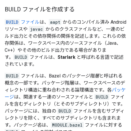
BUILD ファイルを作成する
BUILD
ファイル
は、
aapt
からのコンパイル済み Android
リソースや
javac
からのクラスファイルなど、一連のビ
ルド出力とその依存関係の関係を記述します。これらの依
存関係は、ワークスペース内のソースファイル（Java、
C++）やその他のビルド出力である場合がありま
す。
BUILD
ファイルは、
Starlark
と呼ばれる言語で記述
されています。
BUILD
ファイルは、Bazel の
パッケージ階層
と呼ばれる
概念の一部です。パッケージ階層は、ワークスペースのデ
ィレクトリ構造に重ね合わされる論理構造です。各
パッケ
ージ
は、関連する一連のソースファイルと
BUILD
ファイ
ルを含むディレクトリ（とそのサブディレクトリ）です。
パッケージには、独自の
BUILD
ファイルを含むサブディ
レクトリを除く、すべてのサブディレクトリも含まれま
す。
パッケージ名
は、
MODULE.bazel
ファイルに対する