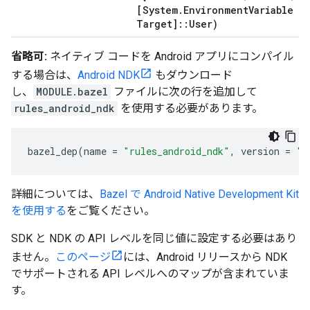
[System
.
Environment
Variable
Target]
::
User)
省略可:
ネイティブ コードを Android アプリにコンパイル
する場合は、
Android NDK
もダウンロード
し、
MODULE.bazel
ファイルに次の行を追加して
rules_android_ndk
を使用する必要があります。
bazel_dep
(
name
=
"rules_android_ndk"
,
version
=
"0
詳細については、
Bazel で Android Native Development Kit
を使用する
をご覧ください。
SDK と NDK の API レベルを同じ値に設定する必要はあり
ません。
このページ
には、Android リリースから NDK
でサポートされる API レベルへのマップが含まれていま
す。