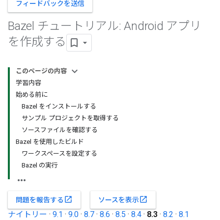
フィードバックを送信
Bazel チュートリアル: Android アプリ
を作成する
このページの内容
学習内容
始める前に
Bazel をインストールする
サンプル プロジェクトを取得する
ソースファイルを確認する
Bazel を使用したビルド
ワークスペースを設定する
Bazel の実行
open_in_new
open_in_new
問題を報告する
ソースを表示
ナイトリー
·
9.1
·
9.0
·
8.7
·
8.6
·
8.5
·
8.4
·
8.3
·
8.2
·
8.1