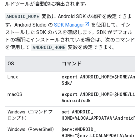
ルドツールが自動的に検出されます。
ANDROID_HOME
変数に Android SDK の場所を設定できま
す。Android Studio の
SDK Manager
を使用して、イン
ストールした SDK のパスを確認します。SDK がデフォル
トの場所にインストールされている場合は、次のコマンド
を使用して
ANDROID_HOME
変数を設定できます。
OS
コマンド
export ANDROID
_
HOME=$HOME
/
And
Linux
Sdk
/
export ANDROID
_
HOME=$HOME
/
Libr
macOS
Android
/
sdk
set ANDROID
_
Windows（コマンド プ
HOME=%LOCALAPPDATA%\Android\S
ロンプト）
$env:ANDROID
_
Windows（PowerShell）
HOME="$env:LOCALAPPDATA\Andro