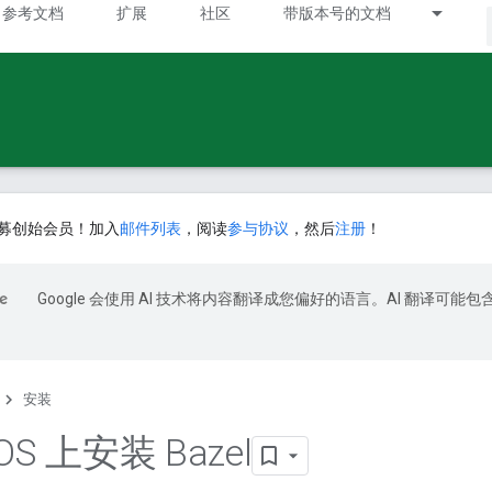
参考文档
扩展
社区
带版本号的文档
募创始会员！加入
邮件列表
，阅读
参与协议
，然后
注册
！
Google 会使用 AI 技术将内容翻译成您偏好的语言。AI 翻译可能包
安装
OS 上安装 Bazel