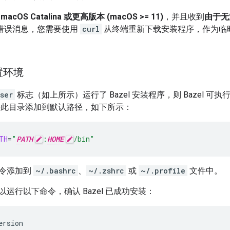
是
macOS Catalina 或更高版本 (macOS >= 11)
，并且收到
由于无
错误消息，您需要使用
curl
从终端重新下载安装程序，作为临
置环境
ser
标志（如上所示）运行了 Bazel 安装程序，则 Bazel 
将此目录添加到默认路径，如下所示：
TH
=
"
PATH
:
HOME
/bin"
令添加到
~/.bashrc
、
~/.zshrc
或
~/.profile
文件中。
运行以下命令，确认 Bazel 已成功安装：
ersion