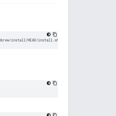
ebrew/install/HEAD/install.sh
)
"