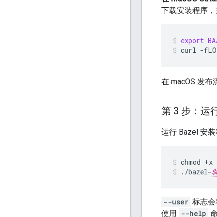
下载安装程序，并
export
BA
curl
-fLO
在 macOS 发布
第 3 步：
运行 Bazel 
chmod
+x
./bazel-
$
--user
标志会将
使用
--help
命