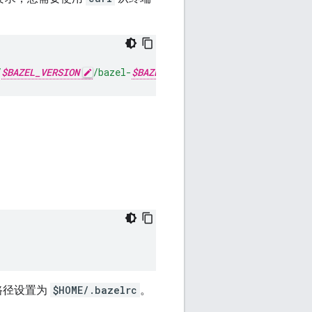
/
$BAZEL_VERSION
/bazel-
$BAZEL_VERSION
-installer-darw
路径设置为
$HOME/.bazelrc
。