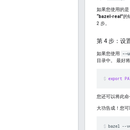
如果您使用的
“bazel-real”
的
2 步。
第 4 步：设
如果您使用
--u
目录中。 最好
export
PA
您还可以将此命
大功告成！您可以
bazel
--v