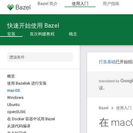
Bazel 简介
使用入门
用户指南
快速开始使用 Bazel
安装
首次构建教程
概念
打造基础
已开始招
概览
使用 Bazelisk 进行安装
误。
mac
OS
Windows
Ubuntu
Bazel
使用入门
open
SUSE
在 mac
在 Docker 容器中试用 Bazel
从源代码编译