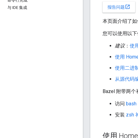
命令行完成
open_in_new
报告问题
与 IDE 集成
本页面介绍了如何在
您可以使用以下任一
建议
：
使用 
使用 Home
使用二进
从源代码编译
Bazel 附带两
访问
bas
安装
zsh
使用 Hom