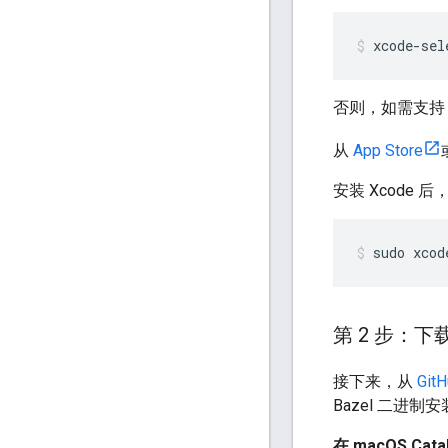
xcode-sel
否则，如需支
从
App Store
安装 Xcode
sudo
xcod
第 2 步：下载
接下来，从
Git
Bazel 二进制
在 macOS Cata