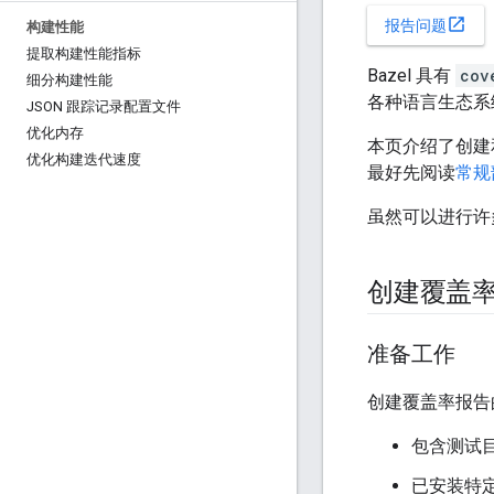
open_in_new
报告问题
构建性能
提取构建性能指标
Bazel 具有
cov
细分构建性能
各种语言生态系
JSON 跟踪记录配置文件
优化内存
本页介绍了创建
优化构建迭代速度
最好先阅读
常规
虽然可以进行许
创建覆盖
准备工作
创建覆盖率报告
包含测试
已安装特