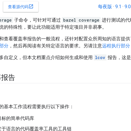
每夜版
·
9.1
·
9.0
open_in_new
查看源代码
erage
子命令，可针对可通过
bazel coverage
进行测试的代
统的特殊性，要让此功能适用于特定项目并非易事。
和查看覆盖率报告的一般流程，还针对配置众所周知的语言提供
部分
，然后再阅读有关特定语言的要求。另请注意
远程执行部分
多自定义，但本文档重点介绍如何生成和使用
lcov
报告，这是
率报告
的基本工作流程需要执行以下操作：
目标的简单代码库
定于语言的代码覆盖率工具的工具链