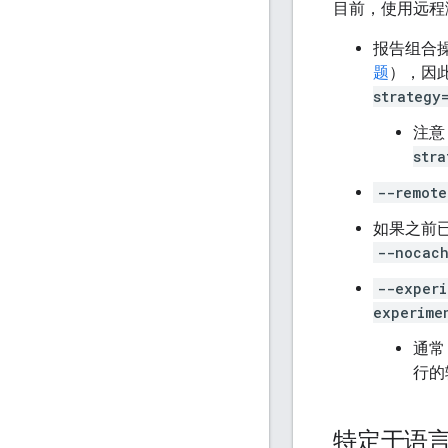
目前，使用远程
报告组合操
题
），因
strategy
注意
stra
--remote
如果之前已
--nocach
--experi
experime
通常
行的
特定于语