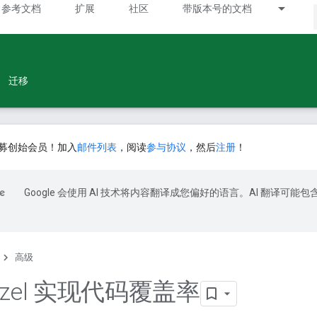
参考文档
扩展
社区
带版本号的文档
迁移
募创始会员！加入
邮件列表
，阅读
参与协议
，然后
注册
！
Google 会使用 AI 技术将内容翻译成您偏好的语言。AI 翻译可能包
高级
azel 实现代码覆盖率