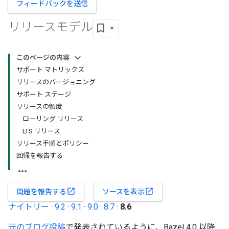
フィードバックを送信
リリースモデル
このページの内容
サポート マトリックス
リリースのバージョニング
サポート ステージ
リリースの頻度
ローリング リリース
LTS リリース
リリース手順とポリシー
回帰を報告する
open_in_new
open_in_new
問題を報告する
ソースを表示
ナイトリー
·
9.2
·
9.1
·
9.0
·
8.7
·
8.6
元のブログ投稿
で発表されているように、Bazel 4.0 以降