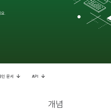
요.
arrow_downward
arrow_downward
자인 문서
API
개념