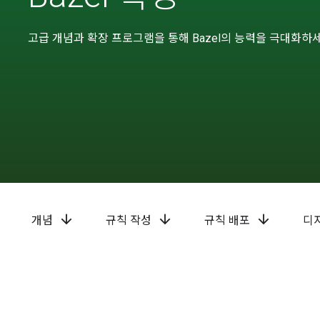
고급 개념과 확장 프로그램을 통해 Bazel의 능력을 극대화하세
arrow_downward
arrow_downward
arrow_downward
개념
규칙 작성
규칙 배포
디