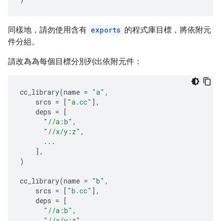
同樣地，請勿使用含有
exports
的程式庫目標，將依附元
件分組。
請改為為每個目標分別列出依附元件：
cc_library
(
name
=
"a"
,
srcs
=
[
"a.cc"
],
deps
=
[
"//a:b"
,
"//x/y:z"
,
...
],
)
cc_library
(
name
=
"b"
,
srcs
=
[
"b.cc"
],
deps
=
[
"//a:b"
,
"//x/y:z"
,