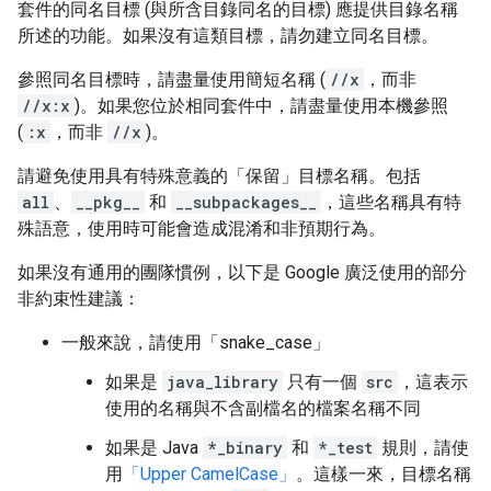
套件的同名目標 (與所含目錄同名的目標) 應提供目錄名稱
所述的功能。如果沒有這類目標，請勿建立同名目標。
參照同名目標時，請盡量使用簡短名稱 (
//x
，而非
//x:x
)。如果您位於相同套件中，請盡量使用本機參照
(
:x
，而非
//x
)。
請避免使用具有特殊意義的「保留」目標名稱。包括
all
、
__pkg__
和
__subpackages__
，這些名稱具有特
殊語意，使用時可能會造成混淆和非預期行為。
如果沒有通用的團隊慣例，以下是 Google 廣泛使用的部分
非約束性建議：
一般來說，請使用「snake_case」
如果是
java_library
只有一個
src
，這表示
使用的名稱與不含副檔名的檔案名稱不同
如果是 Java
*_binary
和
*_test
規則，請使
用
「Upper CamelCase」
。這樣一來，目標名稱