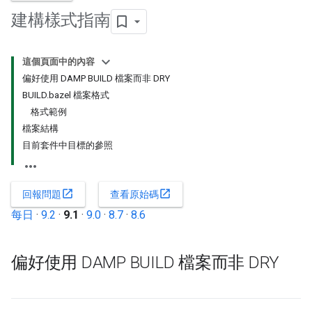
建構樣式指南
這個頁面中的內容
偏好使用 DAMP BUILD 檔案而非 DRY
BUILD.bazel 檔案格式
格式範例
檔案結構
目前套件中目標的參照
open_in_new
open_in_new
回報問題
查看原始碼
每日
·
9.2
·
9.1
·
9.0
·
8.7
·
8.6
偏好使用 DAMP BUILD 檔案而非 DRY