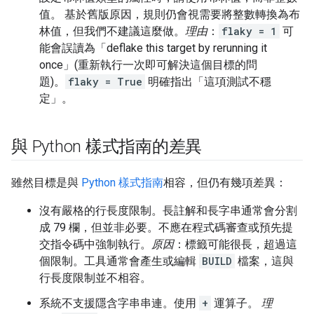
值。 基於舊版原因，規則仍會視需要將整數轉換為布
林值，但我們不建議這麼做。
理由
：
flaky = 1
可
能會誤讀為「deflake this target by rerunning it
once」(重新執行一次即可解決這個目標的問
題)。
flaky = True
明確指出「這項測試不穩
定」。
與 Python 樣式指南的差異
雖然目標是與
Python 樣式指南
相容，但仍有幾項差異：
沒有嚴格的行長度限制。長註解和長字串通常會分割
成 79 欄，但並非必要。不應在程式碼審查或預先提
交指令碼中強制執行。
原因
：標籤可能很長，超過這
個限制。工具通常會產生或編輯
BUILD
檔案，這與
行長度限制並不相容。
系統不支援隱含字串串連。使用
+
運算子。
理