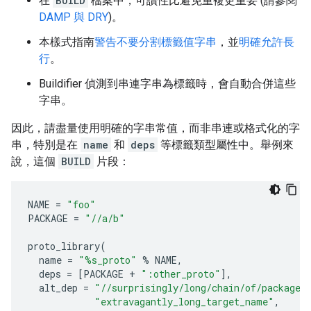
在
BUILD
檔案中，可讀性比避免重複更重要 (請參閱
DAMP 與 DRY
)。
本樣式指南
警告不要分割標籤值字串
，並
明確允許長
行
。
Buildifier 偵測到串連字串為標籤時，會自動合併這些
字串。
因此，請盡量使用明確的字串常值，而非串連或格式化的字
串，特別是在
name
和
deps
等標籤類型屬性中。舉例來
說，這個
BUILD
片段：
NAME
=
"foo"
PACKAGE
=
"//a/b"
proto_library
(
name
=
"%s_proto"
%
NAME
,
deps
=
[
PACKAGE
+
":other_proto"
],
alt_dep
=
"//surprisingly/long/chain/of/package/
"extravagantly_long_target_name"
,