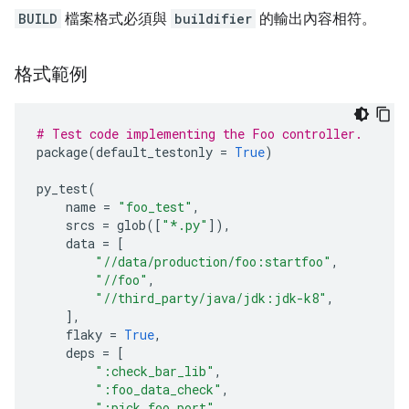
BUILD
檔案格式必須與
buildifier
的輸出內容相符。
格式範例
# Test code implementing the Foo controller.
package
(
default_testonly
=
True
)
py_test
(
name
=
"foo_test"
,
srcs
=
glob
([
"*.py"
]),
data
=
[
"//data/production/foo:startfoo"
,
"//foo"
,
"//third_party/java/jdk:jdk-k8"
,
],
flaky
=
True
,
deps
=
[
":check_bar_lib"
,
":foo_data_check"
,
":pick_foo_port"
,