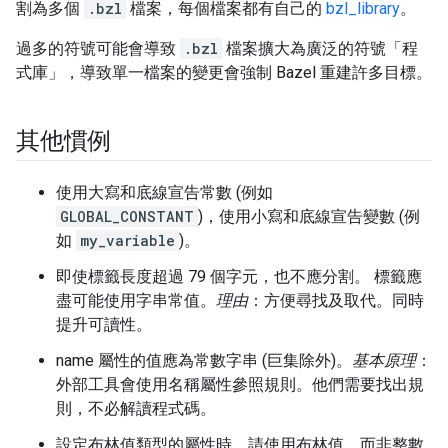
割為多個
.bzl
檔案，每個檔案都有自己的
bzl_library
。
過多的符號可能會導致
.bzl
檔案擴大為廣泛的符號「程
式庫」，導致單一檔案的變更會強制 Bazel 重建許多目標。
其他慣例
使用大寫和底線宣告常數 (例如
GLOBAL_CONSTANT
)，使用小寫和底線宣告變數 (例
如
my_variable
)。
即使標籤長度超過 79 個字元，也不應分割。 標籤應
盡可能使用字串常值。
理由
：方便尋找及取代。同時
提升可讀性。
name 屬性的值應為常數字串 (巨集除外)。
基本原理
：
外部工具會使用名稱屬性參照規則。他們需要找出規
則，不必解讀程式碼。
設定布林值類型的屬性時，請使用布林值，而非整數