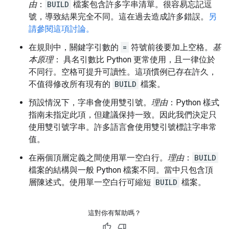
由
：
BUILD
檔案包含許多字串清單。很容易忘記逗
號，導致結果完全不同。這在過去造成許多錯誤。
另
請參閱這項討論。
在規則中，關鍵字引數的
=
符號前後要加上空格。
基
本原理
： 具名引數比 Python 更常使用，且一律位於
不同行。空格可提升可讀性。這項慣例已存在許久，
不值得修改所有現有的
BUILD
檔案。
預設情況下，字串會使用雙引號。
理由
：Python 樣式
指南未指定此項，但建議保持一致。因此我們決定只
使用雙引號字串。許多語言會使用雙引號標註字串常
值。
在兩個頂層定義之間使用單一空白行。
理由
：
BUILD
檔案的結構與一般 Python 檔案不同。當中只包含頂
層陳述式。使用單一空白行可縮短
BUILD
檔案。
這對你有幫助嗎？