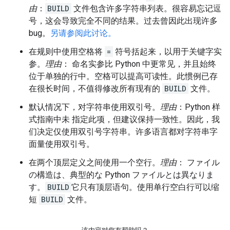
由
：
BUILD
文件包含许多字符串列表。很容易忘记逗
号，这会导致完全不同的结果。过去曾因此出现许多
bug。
另请参阅此讨论。
在规则中使用空格将
=
符号括起来，以用于关键字实
参。
理由
： 命名实参比 Python 中更常见，并且始终
位于单独的行中。空格可以提高可读性。此惯例已存
在很长时间，不值得修改所有现有的
BUILD
文件。
默认情况下，对字符串使用双引号。
理由
：Python 样
式指南中未 指定此项，但建议保持一致性。因此，我
们决定仅使用双引号字符串。许多语言都对字符串字
面量使用双引号。
在两个顶层定义之间使用一个空行。
理由
： ファイル
の構造は、典型的な Python ファイルとは異なりま
す。
BUILD
它只有顶层语句。使用单行空白行可以缩
短
BUILD
文件。