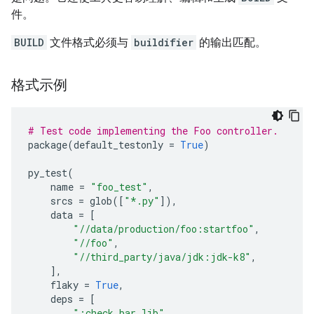
件。
BUILD
文件格式必须与
buildifier
的输出匹配。
格式示例
# Test code implementing the Foo controller.
package
(
default_testonly
=
True
)
py_test
(
name
=
"foo_test"
,
srcs
=
glob
([
"*.py"
]),
data
=
[
"//data/production/foo:startfoo"
,
"//foo"
,
"//third_party/java/jdk:jdk-k8"
,
],
flaky
=
True
,
deps
=
[
":check_bar_lib"
,