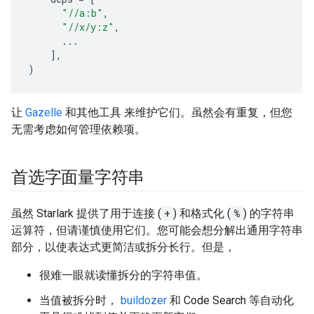
"//a:b"
,
"//x/y:z"
,
...
],
)
让
Gazelle
和其他工具 来维护它们。虽然会有重复，但您
无需考虑如何管理依赖项。
首选字面量字符串
虽然 Starlark 提供了用于连接 (
+
) 和格式化 (
%
) 的字符串
运算符，但请谨慎使用它们。您可能会想分解出通用字符串
部分，以使表达式更简洁或拆分长行。但是，
很难一眼就读懂拆分的字符串值。
当值被拆分时，
buildozer
和 Code Search 等自动化