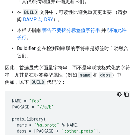
工具很难找到值并正确更新它们。
在
BUILD
文件中，可读性比避免重复更重要 （请参
阅
DAMP 与 DRY
）。
本样式指南
警告不要拆分标签值字符串
并
明确允许
长行
。
Buildifier 会在检测到串联的字符串是标签时自动融合
它们。
因此，首选显式字面量字符串，而不是串联或格式化的字符
串，尤其是在标签类型属性（例如
name
和
deps
）中。
例如，以下
BUILD
代码段：
NAME
=
"foo"
PACKAGE
=
"//a/b"
proto_library
(
name
=
"%s_proto"
%
NAME
,
deps
=
[
PACKAGE
+
":other_proto"
],