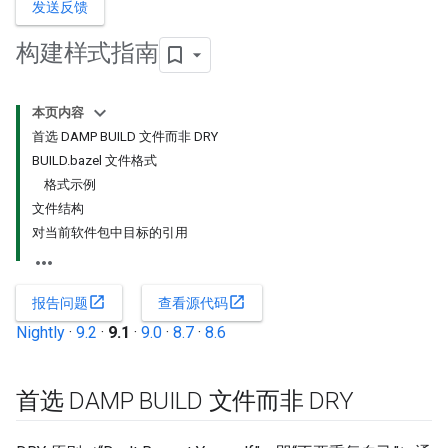
发送反馈
构建样式指南
本页内容
首选 DAMP BUILD 文件而非 DRY
BUILD.bazel 文件格式
格式示例
文件结构
对当前软件包中目标的引用
open_in_new
open_in_new
报告问题
查看源代码
Nightly
·
9.2
·
9.1
·
9.0
·
8.7
·
8.6
首选 DAMP BUILD 文件而非 DRY