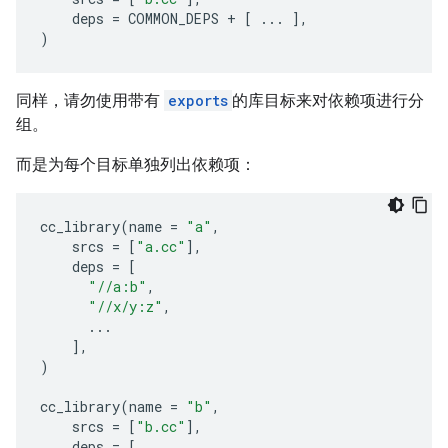
deps
=
COMMON_DEPS
+
[
...
],
)
同样，请勿使用带有
exports
的库目标来对依赖项进行分
组。
而是为每个目标单独列出依赖项：
cc_library
(
name
=
"a"
,
srcs
=
[
"a.cc"
],
deps
=
[
"//a:b"
,
"//x/y:z"
,
...
],
)
cc_library
(
name
=
"b"
,
srcs
=
[
"b.cc"
],
deps
=
[