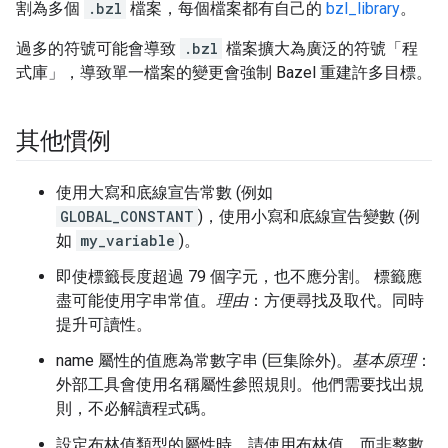
割為多個
.bzl
檔案，每個檔案都有自己的
bzl_library
。
過多的符號可能會導致
.bzl
檔案擴大為廣泛的符號「程
式庫」，導致單一檔案的變更會強制 Bazel 重建許多目標。
其他慣例
使用大寫和底線宣告常數 (例如
GLOBAL_CONSTANT
)，使用小寫和底線宣告變數 (例
如
my_variable
)。
即使標籤長度超過 79 個字元，也不應分割。 標籤應
盡可能使用字串常值。
理由
：方便尋找及取代。同時
提升可讀性。
name 屬性的值應為常數字串 (巨集除外)。
基本原理
：
外部工具會使用名稱屬性參照規則。他們需要找出規
則，不必解讀程式碼。
設定布林值類型的屬性時，請使用布林值，而非整數