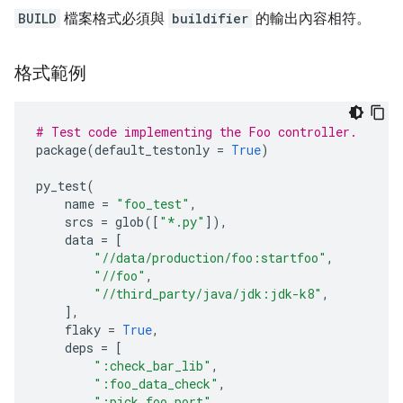
BUILD
檔案格式必須與
buildifier
的輸出內容相符。
格式範例
# Test code implementing the Foo controller.
package
(
default_testonly
=
True
)
py_test
(
name
=
"foo_test"
,
srcs
=
glob
([
"*.py"
]),
data
=
[
"//data/production/foo:startfoo"
,
"//foo"
,
"//third_party/java/jdk:jdk-k8"
,
],
flaky
=
True
,
deps
=
[
":check_bar_lib"
,
":foo_data_check"
,
":pick_foo_port"
,