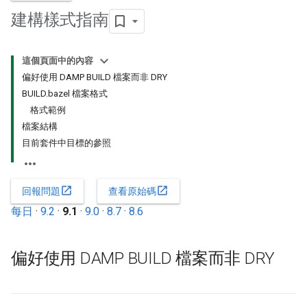
建構樣式指南
這個頁面中的內容
偏好使用 DAMP BUILD 檔案而非 DRY
BUILD.bazel 檔案格式
格式範例
檔案結構
目前套件中目標的參照
open_in_new
open_in_new
回報問題
查看原始碼
每日
·
9.2
·
9.1
·
9.0
·
8.7
·
8.6
偏好使用 DAMP BUILD 檔案而非 DRY