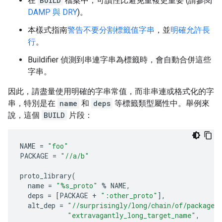
在
BUILD
檔案中，可讀性比避免重複更重要 (請參閱
DAMP 與 DRY
)。
本樣式指南
警告不要分割標籤值字串
，並
明確允許長
行
。
Buildifier 偵測到串連字串為標籤時，會自動合併這些
字串。
因此，請盡量使用明確的字串常值，而非串連或格式化的字
串，特別是在
name
和
deps
等標籤類型屬性中。舉例來
說，這個
BUILD
片段：
NAME
=
"foo"
PACKAGE
=
"//a/b"
proto_library
(
name
=
"%s_proto"
%
NAME
,
deps
=
[
PACKAGE
+
":other_proto"
],
alt_dep
=
"//surprisingly/long/chain/of/package/
"extravagantly_long_target_name"
,