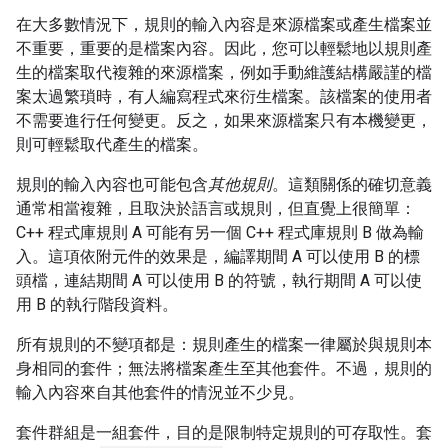
在大多數情況下，規則的輸入內容是來源檔案或產生檔案並
不重要，重要的是檔案內容。因此，您可以輕鬆地以規則產
生的檔案取代複雜的來源檔案，例如手動維護結構嚴謹的檔
案太過繁瑣時，有人編寫程式來衍生檔案。該檔案的使用者
不需要進行任何變更。反之，如果來源檔案只有本機變更，
則可輕鬆取代產生的檔案。
規則的輸入內容也可能包含
其他規則
。這類關係的確切意義
通常相當複雜，且取決於語言或規則，但直覺上很簡單：
C++ 程式庫規則 A 可能有另一個 C++ 程式庫規則 B 做為輸
入。這項依附元件的效果是，編譯期間 A 可以使用 B 的標
頭檔，連結期間 A 可以使用 B 的符號，執行期間 A 可以使
用 B 的執行階段資料。
所有規則的不變項都是：規則產生的檔案一律屬於與規則本
身相同的套件；無法將檔案產生至其他套件。不過，規則的
輸入內容來自其他套件的情況並不少見。
套件群組是一組套件，目的是限制特定規則的可存取性。套