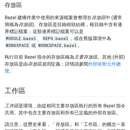
存放區
Bazel 建構作業中使用的來源檔案會整理在
存放區
中 (通常
簡稱為
存放區
)。存放區是目錄樹狀結構，根目錄中含有邊
界標記檔案；這類邊界標記檔案可以是
MODULE.bazel
、
REPO.bazel
，或在舊版環境中為
WORKSPACE
或
WORKSPACE.bazel
。
執行目前 Bazel 指令的存放區稱為
主要存放區
。其他 (外部)
存放區是由
存放區規則
定義；詳情請參閱
外部依附元件總
覽
。
工作區
工作區
是環境，由從相同主要存放區執行的所有 Bazel 指令
共用。其中包含主要存放區和所有已定義的外部存放區。
請注意，從歷史來看，「存放區」和「工作區」的概念一直