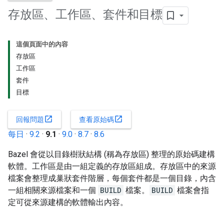
存放區、工作區、套件和目標
這個頁面中的內容
存放區
工作區
套件
目標
open_in_new
open_in_new
回報問題
查看原始碼
每日
·
9.2
·
9.1
·
9.0
·
8.7
·
8.6
Bazel 會從以目錄樹狀結構 (稱為存放區) 整理的原始碼建構
軟體。工作區是由一組定義的存放區組成。存放區中的來源
檔案會整理成巢狀套件階層，每個套件都是一個目錄，內含
一組相關來源檔案和一個
BUILD
檔案。
BUILD
檔案會指
定可從來源建構的軟體輸出內容。