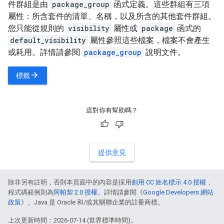
件群組是由
package_group
函式定義。這些群組有三項
屬性：所含套件的清單、名稱，以及所含的其他套件群組。
您只能從規則的
visibility
屬性或
package
函式的
default_visibility
屬性參照這些檔案，檔案不會產生
或耗用。詳情請參閱
package_group
說明文件。
arrow_forward
標籤
這對你有幫助嗎？
提供意見
除非另有註明，否則本頁面中的內容是採用
創用 CC 姓名標示 4.0 授權
，
程式碼範例則為
阿帕契 2.0 授權
。詳情請參閱《
Google Developers 網站
政策
》。Java 是 Oracle 和/或其關聯企業的註冊商標。
上次更新時間：2026-07-14 (世界標準時間)。