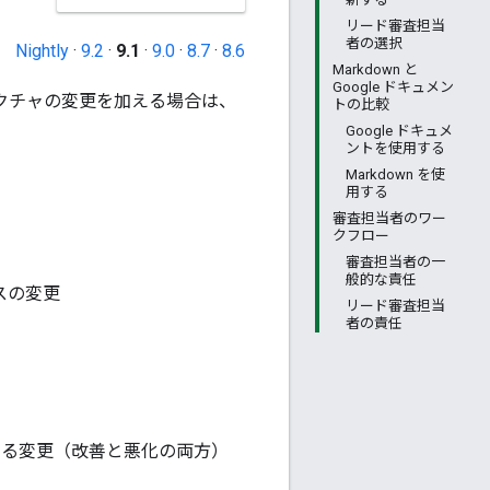
リード審査担当
者の選択
Nightly
·
9.2
·
9.1
·
9.0
·
8.7
·
8.6
Markdown と
Google ドキュメン
テクチャの変更を加える場合は、
トの比較
Google ドキュメ
ントを使用する
Markdown を使
用する
審査担当者のワー
クフロー
審査担当者の一
般的な責任
スの変更
リード審査担当
者の責任
ある変更（改善と悪化の両方）