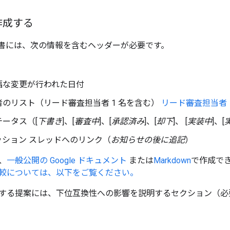
作成する
書には、次の情報を含むヘッダーが必要です。
幅な変更が行われた日付
のリスト（リード審査担当者 1 名を含む）
リード審査担当者
ータス（[
下書き
]、[
審査中
]、[
承認済み
]、[
却下
]、 [
実装中
]、[
ッション スレッドへのリンク（
お知らせの後に追記
）
、
一般公開の Google ドキュメント
または
Markdown
で作成で
較については、以下をご覧ください。
する提案には、下位互換性への影響を説明するセクション（必