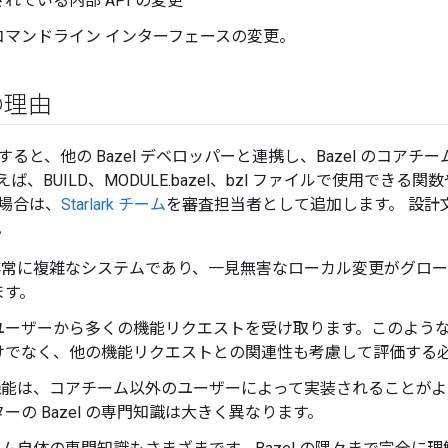
れている内部 API の変更
コマンドライン インターフェースの変更。
の理由
ると、他の Bazel デベロッパーと連携し、Bazel のコア
ば、BUILD、MODULE.bazel、bzl ファイルで使用でき
場合は、
Starlark チーム
を審査担当者として追加します。 設計
。
 は非常に複雑なシステムであり、一見無害なローカル変更がグロ
ます。
ユーザーから多くの機能リクエストを受け取ります。このよう
けでなく、他の機能リクエストとの関連性も考慮して評価する
 の機能は、コアチーム以外のユーザーによって実装されることが
ーの Bazel の専門知識は大きく異なります。