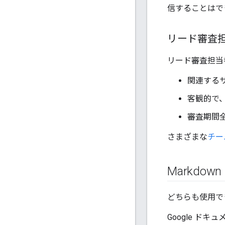
信することはで
リード審査
リード審査担当
関連する
客観的で
審査期間
さまざまな
チー
Markdow
どちらも使用で
Google ド