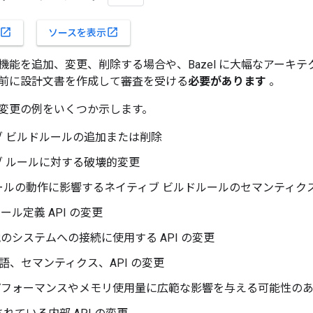
open_in_new
open_in_new
ソースを表示
機能を追加、変更、削除する場合や、Bazel に大幅なアーキ
前に設計文書を作成して審査を受ける
必要があります
。
変更の例をいくつか示します。
ブ ビルドルールの追加または削除
ブ ルールに対する破壊的変更
ールの動作に影響するネイティブ ビルドルールのセマンティク
のルール定義 API の変更
 が他のシステムへの接続に使用する API の変更
rk 言語、セマンティクス、API の変更
 のパフォーマンスやメモリ使用量に広範な影響を与える可能性の