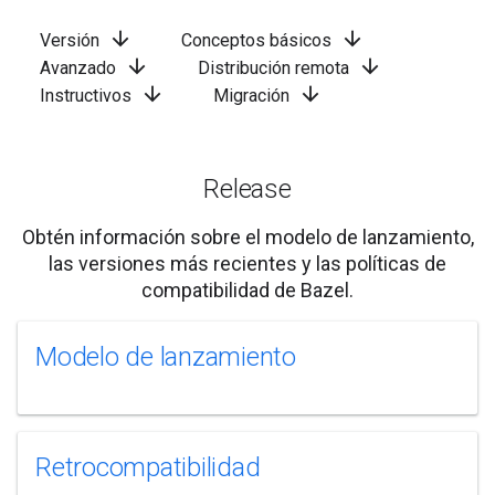
arrow_downward
arrow_downward
Versión
Conceptos básicos
arrow_downward
arrow_downward
Avanzado
Distribución remota
arrow_downward
arrow_downward
Instructivos
Migración
Release
Obtén información sobre el modelo de lanzamiento,
las versiones más recientes y las políticas de
compatibilidad de Bazel.
Modelo de lanzamiento
Retrocompatibilidad