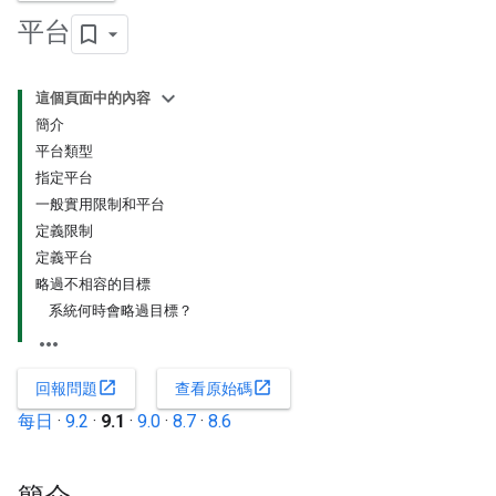
平台
這個頁面中的內容
簡介
平台類型
指定平台
一般實用限制和平台
定義限制
定義平台
略過不相容的目標
系統何時會略過目標？
open_in_new
open_in_new
回報問題
查看原始碼
每日
·
9.2
·
9.1
·
9.0
·
8.7
·
8.6