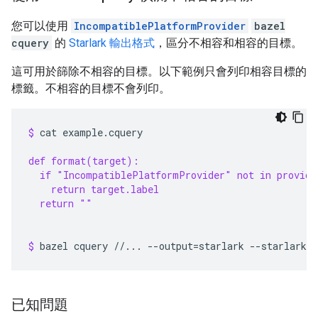
您可以使用
IncompatiblePlatformProvider
bazel
cquery
的
Starlark 輸出格式
，區分不相容和相容的目標。
這可用於篩除不相容的目標。以下範例只會列印相容目標的
標籤。不相容的目標不會列印。
$ 
cat
example.cquery

def format(target):
  if "IncompatiblePlatformProvider" not in provide
    return target.label
  return ""
$ 
bazel
cquery
//...
--output
=
starlark
--starlark:
已知問題