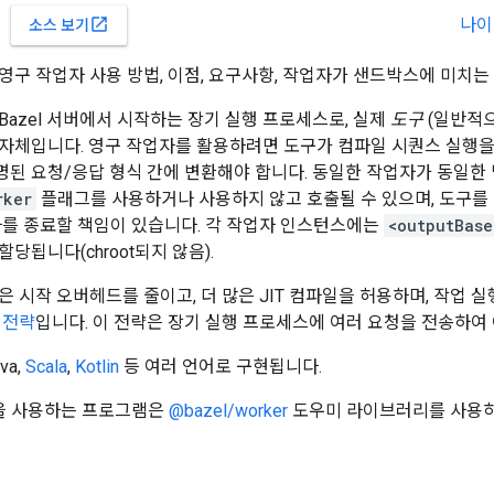
나이
open_in_new
소스 보기
영구 작업자 사용 방법, 이점, 요구사항, 작업자가 샌드박스에 미치는
Bazel 서버에서 시작하는 장기 실행 프로세스로, 실제
도구
(일반적
자체입니다. 영구 작업자를 활용하려면 도구가 컴파일 시퀀스 실행을
설명된 요청/응답 형식 간에 변환해야 합니다. 동일한 작업자가 동일
rker
플래그를 사용하거나 사용하지 않고 호출될 수 있으며, 도구를
자를 종료할 책임이 있습니다. 각 작업자 인스턴스에는
<outputBase
당됩니다(chroot되지 않음).
은 시작 오버헤드를 줄이고, 더 많은 JIT 컴파일을 허용하며, 작업 
 전략
입니다. 이 전략은 장기 실행 프로세스에 여러 요청을 전송하여
va,
Scala
,
Kotlin
등 여러 언어로 구현됩니다.
임을 사용하는 프로그램은
@bazel/worker
도우미 라이브러리를 사용하