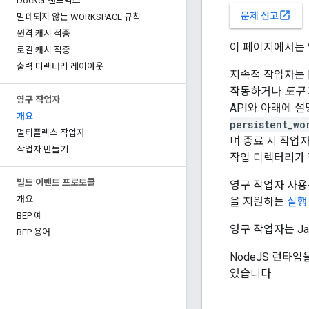
Docker 샌드박스
open_in_new
문제 신고
밀폐되지 않는 WORKSPACE 규칙
원격 캐시 적중
이 페이지에서는 
로컬 캐시 적중
출력 디렉터리 레이아웃
지속적 작업자는 
작동하거나
도구
영구 작업자
API와 아래에 
개요
persistent_wo
멀티플렉스 작업자
며 종료 시 작업
작업자 만들기
작업 디렉터리가 할
빌드 이벤트 프로토콜
영구 작업자 사용
개요
을 지원하는
실행
BEP 예
영구 작업자는 Ja
BEP 용어
NodeJS 런타
있습니다.