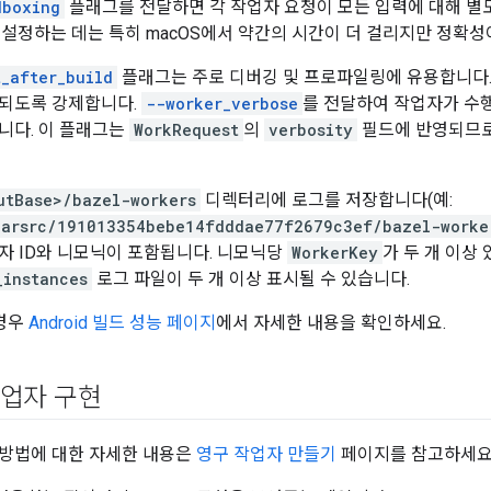
dboxing
플래그를 전달하면 각 작업자 요청이 모든 입력에 대해 
 설정하는 데는 특히 macOS에서 약간의 시간이 더 걸리지만 정확성
t_after_build
플래그는 주로 디버깅 및 프로파일링에 유용합니다.
료되도록 강제합니다.
--worker_verbose
를 전달하여 작업자가 수행
니다. 이 플래그는
WorkRequest
의
verbosity
필드에 반영되므로
utBase>/bazel-workers
디렉터리에 로그를 저장합니다(예:
larsrc/191013354bebe14fdddae77f2679c3ef/bazel-worke
자 ID와 니모닉이 포함됩니다. 니모닉당
WorkerKey
가 두 개 이상
_instances
로그 파일이 두 개 이상 표시될 수 있습니다.
 경우
Android 빌드 성능 페이지
에서 자세한 내용을 확인하세요.
업자 구현
 방법에 대한 자세한 내용은
영구 작업자 만들기
페이지를 참고하세요