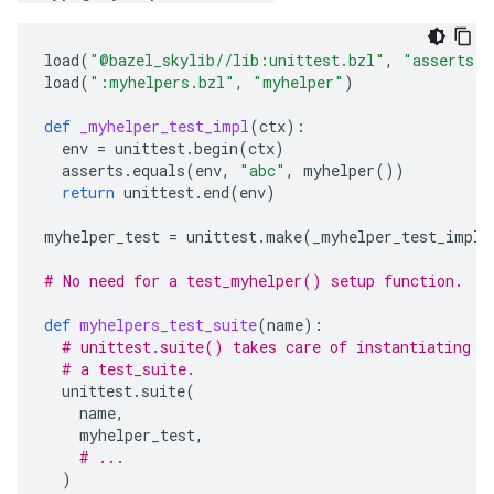
load
(
"@bazel_skylib//lib:unittest.bzl"
,
"asserts"
,
load
(
":myhelpers.bzl"
,
"myhelper"
)
def
_myhelper_test_impl
(
ctx
):
env
=
unittest
.
begin
(
ctx
)
asserts
.
equals
(
env
,
"abc"
,
myhelper
())
return
unittest
.
end
(
env
)
myhelper_test
=
unittest
.
make
(
_myhelper_test_impl
)
# No need for a test_myhelper() setup function.
def
myhelpers_test_suite
(
name
):
# unittest.suite() takes care of instantiating t
# a test_suite.
unittest
.
suite
(
name
,
myhelper_test
,
# ...
)