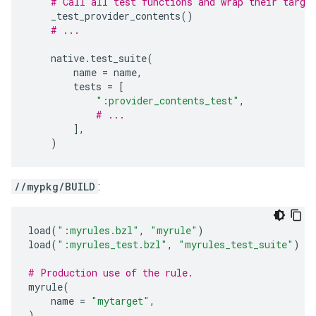
# Call all test functions and wrap their targe
_test_provider_contents
()
# ...
native
.
test_suite
(
name
=
name
,
tests
=
[
":provider_contents_test"
,
# ...
],
)
//mypkg/BUILD
:
load
(
":myrules.bzl"
,
"myrule"
)
load
(
":myrules_test.bzl"
,
"myrules_test_suite"
)
# Production use of the rule.
myrule
(
name
=
"mytarget"
,
)