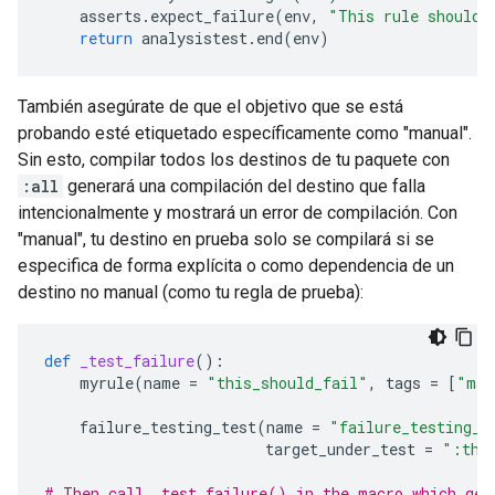
asserts
.
expect_failure
(
env
,
"This rule should 
return
analysistest
.
end
(
env
)
También asegúrate de que el objetivo que se está
probando esté etiquetado específicamente como "manual".
Sin esto, compilar todos los destinos de tu paquete con
:all
generará una compilación del destino que falla
intencionalmente y mostrará un error de compilación. Con
"manual", tu destino en prueba solo se compilará si se
especifica de forma explícita o como dependencia de un
destino no manual (como tu regla de prueba):
def
_test_failure
():
myrule
(
name
=
"this_should_fail"
,
tags
=
[
"man
failure_testing_test
(
name
=
"failure_testing_t
target_under_test
=
":thi
# Then call _test_failure() in the macro which gen