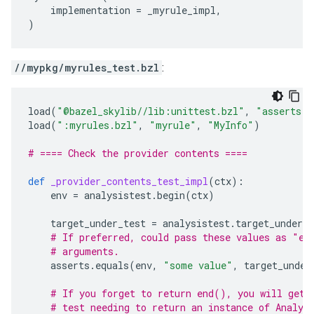
implementation
=
_myrule_impl
,
)
//mypkg/myrules_test.bzl
:
load
(
"@bazel_skylib//lib:unittest.bzl"
,
"asserts"
,
load
(
":myrules.bzl"
,
"myrule"
,
"MyInfo"
)
# ==== Check the provider contents ====
def
_provider_contents_test_impl
(
ctx
):
env
=
analysistest
.
begin
(
ctx
)
target_under_test
=
analysistest
.
target_under_t
# If preferred, could pass these values as "ex
# arguments.
asserts
.
equals
(
env
,
"some value"
,
target_under
# If you forget to return end(), you will get 
# test needing to return an instance of Analys