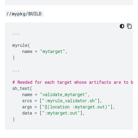
//mypkg/BUILD
:
...
myrule
(
name
=
"mytarget"
,
)
...
# Needed for each target whose artifacts are to be
sh_test
(
name
=
"validate_mytarget"
,
srcs
=
[
":myrule_validator.sh"
],
args
=
[
"$(location :mytarget.out)"
],
data
=
[
":mytarget.out"
],
)