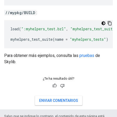
//mypkg/BUILD
:
load
(
":myhelpers_test.bzl"
,
"myhelpers_test_suite"
myhelpers_test_suite
(
name
=
"myhelpers_tests"
)
Para obtener más ejemplos, consulta las
pruebas
de
Skylib.
¿Te ha resultado útil?
ENVIAR COMENTARIOS
Salvo que se indique lo contrario, el contenido de esta página está