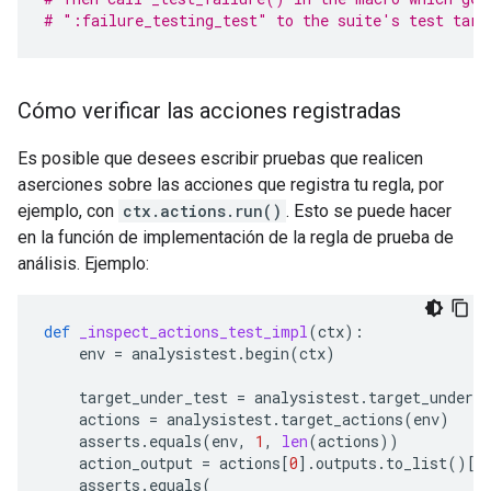
# ":failure_testing_test" to the suite's test targ
Cómo verificar las acciones registradas
Es posible que desees escribir pruebas que realicen
aserciones sobre las acciones que registra tu regla, por
ejemplo, con
ctx.actions.run()
. Esto se puede hacer
en la función de implementación de la regla de prueba de
análisis. Ejemplo:
def
_inspect_actions_test_impl
(
ctx
):
env
=
analysistest
.
begin
(
ctx
)
target_under_test
=
analysistest
.
target_under_t
actions
=
analysistest
.
target_actions
(
env
)
asserts
.
equals
(
env
,
1
,
len
(
actions
))
action_output
=
actions
[
0
]
.
outputs
.
to_list
()[
0
asserts
.
equals
(