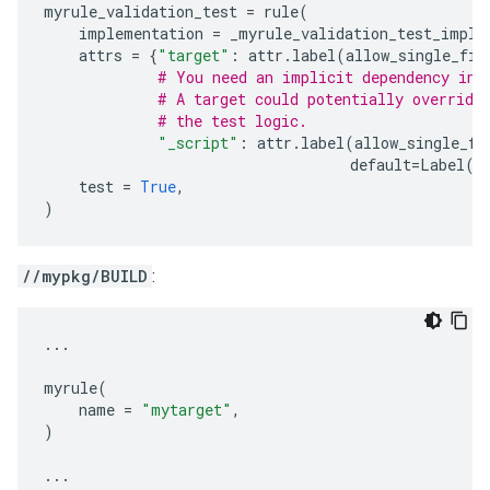
myrule_validation_test
=
rule
(
implementation
=
_myrule_validation_test_impl
,
attrs
=
{
"target"
:
attr
.
label
(
allow_single_fil
# You need an implicit dependency in 
# A target could potentially override
# the test logic.
"_script"
:
attr
.
label
(
allow_single_fi
default
=
Label
(
"
test
=
True
,
)
//mypkg/BUILD
:
...
myrule
(
name
=
"mytarget"
,
)
...