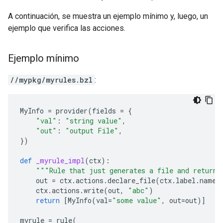
A continuación, se muestra un ejemplo mínimo y, luego, un
ejemplo que verifica las acciones.
Ejemplo mínimo
//mypkg/myrules.bzl
:
MyInfo
=
provider
(
fields
=
{
"val"
:
"string value"
,
"out"
:
"output File"
,
})
def
_myrule_impl
(
ctx
):
"""Rule that just generates a file and returns
out
=
ctx
.
actions
.
declare_file
(
ctx
.
label
.
name
ctx
.
actions
.
write
(
out
,
"abc"
)
return
[
MyInfo
(
val
=
"some value"
,
out
=
out
)]
myrule
=
rule
(