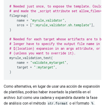
# Needed just once, to expose the template. Could 
# and made the _script attribute set allow_files=T
filegroup
(
name
=
"myrule_validator"
,
srcs
=
[
":myrule_validator.sh.template"
],
)
# Needed for each target whose artifacts are to be
# longer have to specify the output file name in a
# $(location) expansion in an args attribute, or t
# (unless you want to override it).
myrule_validation_test
(
name
=
"validate_mytarget"
,
target
=
":mytarget"
,
)
Como alternativa, en lugar de usar una acción de expansión
de plantillas, podrías haber insertado la plantilla en el
archivo .bzl como una cadena y expandirla durante la fase
de análisis con el método
str.format
o el formato
%
.