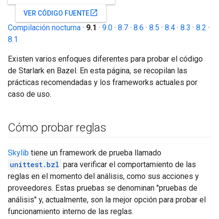
open_in_new
VER CÓDIGO FUENTE
Compilación nocturna
·
9.1
·
9.0
·
8.7
·
8.6
·
8.5
·
8.4
·
8.3
·
8.2
·
8.1
Existen varios enfoques diferentes para probar el código
de Starlark en Bazel. En esta página, se recopilan las
prácticas recomendadas y los frameworks actuales por
caso de uso.
Cómo probar reglas
Skylib
tiene un framework de prueba llamado
unittest.bzl
para verificar el comportamiento de las
reglas en el momento del análisis, como sus acciones y
proveedores. Estas pruebas se denominan "pruebas de
análisis" y, actualmente, son la mejor opción para probar el
funcionamiento interno de las reglas.