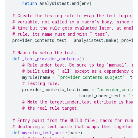
return
analysistest
.
end
(
env
)
# Create the testing rule to wrap the test logic. 
# variable, not called in a macro's body, since ma
# time but the rule gets evaluated later, at analy
# rule, its name must end with "_test".
provider_contents_test
=
analysistest
.
make
(
_provid
# Macro to setup the test.
def
_test_provider_contents
():
# Rule under test. Be sure to tag 'manual', as
# built using `:all` except as a dependency of
myrule
(
name
=
"provider_contents_subject"
,
tag
# Testing rule.
provider_contents_test
(
name
=
"provider_conten
target_under_test
=
":p
# Note the target_under_test attribute is how 
# the real rule target.
# Entry point from the BUILD file; macro for runni
# declaring a test suite that wraps them together.
def
myrules_test_suite
(
name
):