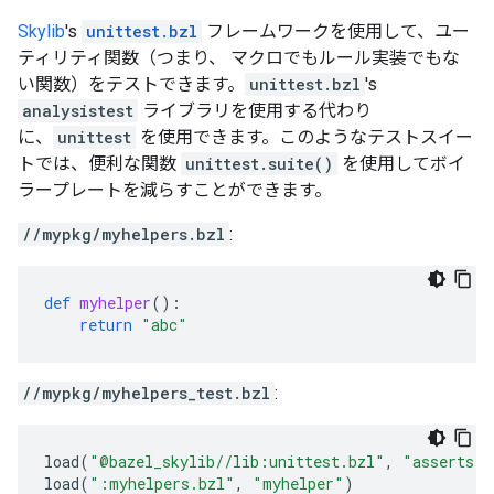
Skylib
's
unittest.bzl
フレームワークを使用して、ユー
ティリティ関数（つまり、 マクロでもルール実装でもな
い関数）をテストできます。
unittest.bzl
's
analysistest
ライブラリを使用する代わり
に、
unittest
を使用できます。このようなテストスイー
トでは、便利な関数
unittest.suite()
を使用してボイ
ラープレートを減らすことができます。
//mypkg/myhelpers.bzl
:
def
myhelper
():
return
"abc"
//mypkg/myhelpers_test.bzl
:
load
(
"@bazel_skylib//lib:unittest.bzl"
,
"asserts"
,
load
(
":myhelpers.bzl"
,
"myhelper"
)