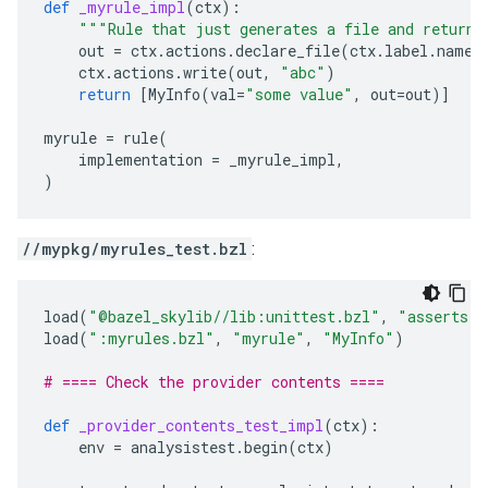
def
_myrule_impl
(
ctx
):
"""Rule that just generates a file and returns
out
=
ctx
.
actions
.
declare_file
(
ctx
.
label
.
name
ctx
.
actions
.
write
(
out
,
"abc"
)
return
[
MyInfo
(
val
=
"some value"
,
out
=
out
)]
myrule
=
rule
(
implementation
=
_myrule_impl
,
)
//mypkg/myrules_test.bzl
:
load
(
"@bazel_skylib//lib:unittest.bzl"
,
"asserts"
,
load
(
":myrules.bzl"
,
"myrule"
,
"MyInfo"
)
# ==== Check the provider contents ====
def
_provider_contents_test_impl
(
ctx
):
env
=
analysistest
.
begin
(
ctx
)