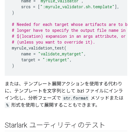
name
=
"myrule_validator"
,
srcs
=
[
":myrule_validator.sh.template"
],
)
# Needed for each target whose artifacts are to be
# longer have to specify the output file name in a
# $(location) expansion in an args attribute, or t
# (unless you want to override it).
myrule_validation_test
(
name
=
"validate_mytarget"
,
target
=
":mytarget"
,
)
または、テンプレート展開アクションを使用する代わり
に、テンプレートを文字列として .bzl ファイルにインラ
イン化し、分析フェーズで
str.format
メソッドまたは
%
形式を使用して展開することもできます。
Starlark ユーティリティのテスト