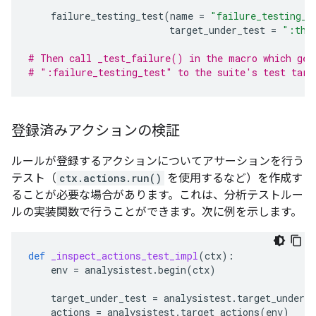
failure_testing_test
(
name
=
"failure_testing_t
target_under_test
=
":thi
# Then call _test_failure() in the macro which gen
# ":failure_testing_test" to the suite's test targ
登録済みアクションの検証
ルールが登録するアクションについてアサーションを行う
テスト（
ctx.actions.run()
を使用するなど）を作成す
ることが必要な場合があります。これは、分析テストルー
ルの実装関数で行うことができます。次に例を示します。
def
_inspect_actions_test_impl
(
ctx
):
env
=
analysistest
.
begin
(
ctx
)
target_under_test
=
analysistest
.
target_under_t
actions
=
analysistest
.
target_actions
(
env
)