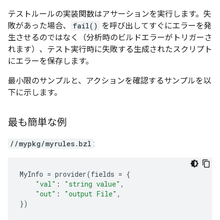
テストルールの実装関数はアサーションを実行します。失
敗があった場合、
fail()
を呼び出してすぐにエラーを発
生させるのではなく（分析時のビルドエラーがトリガーさ
れます）、テスト実行時に失敗する生成されたスクリプト
にエラーを保存します。
最小限のサンプルと、アクションを確認するサンプルを以
下に示します。
最も簡単な例
//mypkg/myrules.bzl
:
MyInfo
=
provider
(
fields
=
{
"val"
:
"string value"
,
"out"
:
"output File"
,
})