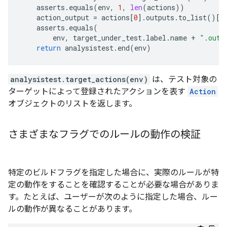
asserts
.
equals
(
env
,
1
,
len
(
actions
))
action_output
=
actions
[
0
]
.
outputs
.
to_list
()[
0
asserts
.
equals
(
env
,
target_under_test
.
label
.
name
+
".out"
return
analysistest
.
end
(
env
)
analysistest.target_actions(env)
は、テスト対象の
ターゲットによって登録されたアクションを表す
Action
オブジェクトのリストを返します。
さまざまなフラグでのルールの動作の検証
特定のビルドフラグを指定した場合に、実際のルールが特
定の動作をすることを確認することが必要な場合がありま
す。たとえば、ユーザーが次のように指定した場合、ルー
ルの動作が異なることがあります。