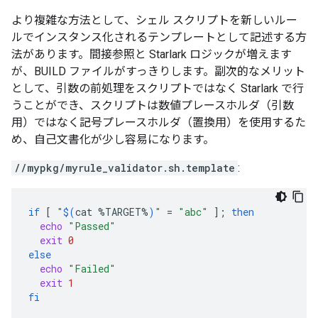
より複雑な方法として、シェル スクリプトを新しいルー
ルでインスタンス化されるテンプレートとして記述する方
法があります。間接参照と Starlark ロジックが増えます
が、BUILD ファイルがすっきりします。副次的なメリット
として、引数の前処理をスクリプトではなく Starlark で行
うことができ、スクリプトは数値プレースホルダ（引数
用）ではなく記号プレースホルダ（置換用）を使用するた
め、自己文書化が少し容易になります。
//mypkg/myrule_validator.sh.template
:
if
[
"
$(
cat
%TARGET%
)
"
=
"abc"
]
;
then
echo
"Passed"
exit
0
else
echo
"Failed"
exit
1
fi