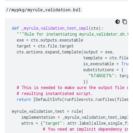
//mypkg/myrule_validation.bzl
:
def
_myrule_validation_test_impl
(
ctx
):
"""Rule for instantiating myrule_validator.sh.te
exe
=
ctx
.
outputs
.
executable
target
=
ctx
.
file
.
target
ctx
.
actions
.
expand_template
(
output
=
exe
,
template
=
ctx
.
file
.
is_executable
=
True
substitutions
=
{
"%TARGET%"
:
targe
})
# This is needed to make sure the output file of
# resulting instantiated script.
return
[
DefaultInfo
(
runfiles
=
ctx
.
runfiles
(
files
=
myrule_validation_test
=
rule
(
implementation
=
_myrule_validation_test_impl
,
attrs
=
{
"target"
:
attr
.
label
(
allow_single_fil
# You need an implicit dependency in 