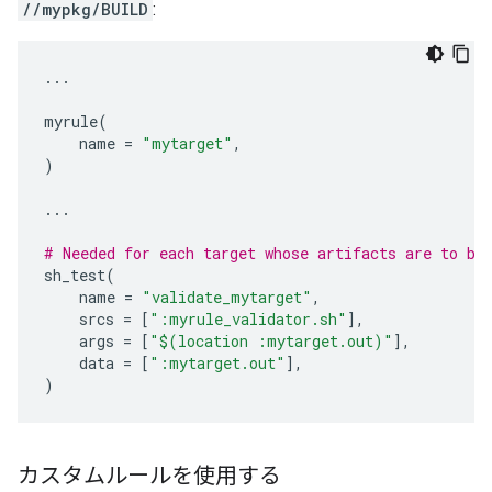
//mypkg/BUILD
:
...
myrule
(
name
=
"mytarget"
,
)
...
# Needed for each target whose artifacts are to be
sh_test
(
name
=
"validate_mytarget"
,
srcs
=
[
":myrule_validator.sh"
],
args
=
[
"$(location :mytarget.out)"
],
data
=
[
":mytarget.out"
],
)
カスタムルールを使用する