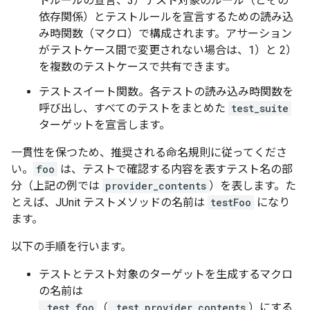
トルールの宣言、3）テスト対象のルール（とその
依存関係）とテストルールを宣言するための読み込
み時関数（マクロ）で構成されます。アサーション
がテストケース間で変更されない場合は、1）と 2）
を複数のテストケースで共有できます。
テストスイート関数。各テストの読み込み時関数を
呼び出し、すべてのテストをまとめた
test_suite
ターゲットを宣言します。
一貫性を保つため、推奨される命名規則に従ってくださ
い。
foo
は、テストで確認する内容を表すテスト名の部
分（上記の例では
provider_contents
）を表します。た
とえば、JUnit テストメソッドの名前は
testFoo
になり
ます。
以下の手順を行います。
テストとテスト対象のターゲットを生成するマクロ
の名前は
_test_foo
（
_test_provider_contents
）にする