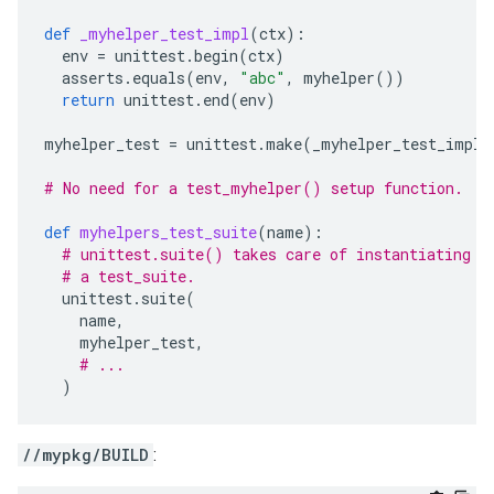
def
_myhelper_test_impl
(
ctx
):
env
=
unittest
.
begin
(
ctx
)
asserts
.
equals
(
env
,
"abc"
,
myhelper
())
return
unittest
.
end
(
env
)
myhelper_test
=
unittest
.
make
(
_myhelper_test_impl
)
# No need for a test_myhelper() setup function.
def
myhelpers_test_suite
(
name
):
# unittest.suite() takes care of instantiating t
# a test_suite.
unittest
.
suite
(
name
,
myhelper_test
,
# ...
)
//mypkg/BUILD
: