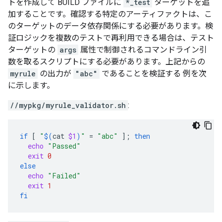
トを作成して BUILD ファイルに
*_test
ターゲットを追
加することです。確認する特定のアーティファクトは、こ
のターゲットのデータ依存関係にする必要があります。検
証ロジックを複数のテストで再利用できる場合は、テスト
ターゲットの
args
属性で制御されるコマンドライン引
数を取るスクリプトにする必要があります。上記からの
myrule
の出力が
"abc"
であることを検証する 例を次
に示します。
//mypkg/myrule_validator.sh
:
if
[
"
$(
cat
$1
)
"
=
"abc"
]
;
then
echo
"Passed"
exit
0
else
echo
"Failed"
exit
1
fi