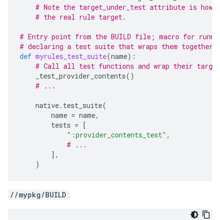
# Note the target_under_test attribute is how 
# the real rule target.
# Entry point from the BUILD file; macro for runni
# declaring a test suite that wraps them together.
def
myrules_test_suite
(
name
):
# Call all test functions and wrap their targe
_test_provider_contents
()
# ...
native
.
test_suite
(
name
=
name
,
tests
=
[
":provider_contents_test"
,
# ...
],
)
//mypkg/BUILD
: