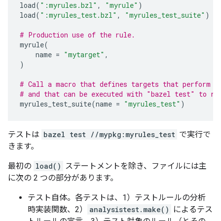
load
(
":myrules.bzl"
,
"myrule"
)
load
(
":myrules_test.bzl"
,
"myrules_test_suite"
)
# Production use of the rule.
myrule
(
name
=
"mytarget"
,
)
# Call a macro that defines targets that perform t
# and that can be executed with "bazel test" to re
myrules_test_suite
(
name
=
"myrules_test"
)
テストは
bazel test //mypkg:myrules_test
で実行で
きます。
最初の
load()
ステートメントを除き、ファイルには主
に次の 2 つの部分があります。
テスト自体。各テストは、1）テストルールの分析
時実装関数、2）
analysistest.make()
によるテス