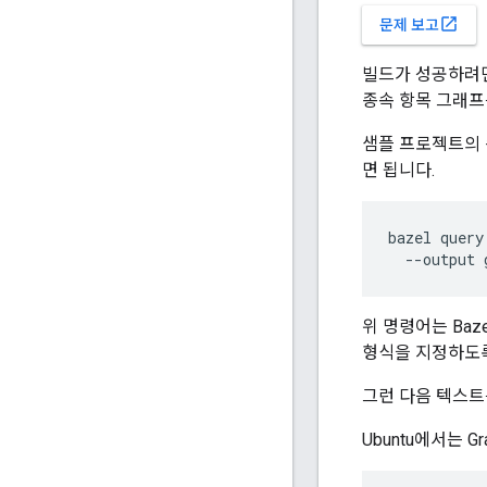
open_in_new
문제 보고
빌드가 성공하려
종속 항목 그래프
샘플 프로젝트의 
면 됩니다.
bazel
query
--
output
위 명령어는 Baz
형식을 지정하도
그런 다음 텍스
Ubuntu에서는 G