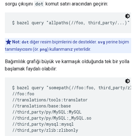
sorgu çıkışını
dot
komut satırı aracından geçirin:
Not:
dot
diğer resim biçimlerini de destekler.
svg
yerine biçim
tanımlayıcısını (ör.
png
) kullanmanız yeterlidir.
Bağımlılık grafiği büyük ve karmaşık olduğunda tek bir yolla
başlamak faydalı olabilir:
$ bazel query "somepath(//foo:foo, third_party/zlib
//foo:foo

//translations/tools:translator

//translations/base:base

//third_party/py/MySQL:MySQL

//third_party/py/MySQL:_MySQL.so

//third_party/mysql:mysql
