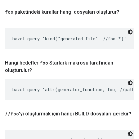
foo
paketindeki kurallar hangi dosyaları oluşturur?
bazel query 'kind("generated file", //foo:*)'
Hangi hedefler
foo
Starlark makrosu tarafından
oluşturulur?
bazel query 'attr(generator_function, foo, //path/
/
/
foo
'yı oluşturmak için hangi BUILD dosyaları gerekir?