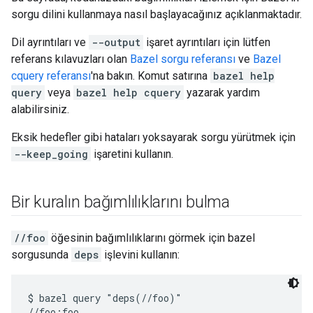
sorgu dilini kullanmaya nasıl başlayacağınız açıklanmaktadır.
Dil ayrıntıları ve
--output
işaret ayrıntıları için lütfen
referans kılavuzları olan
Bazel sorgu referansı
ve
Bazel
cquery referansı
'na bakın. Komut satırına
bazel help
query
veya
bazel help cquery
yazarak yardım
alabilirsiniz.
Eksik hedefler gibi hataları yoksayarak sorgu yürütmek için
--keep_going
işaretini kullanın.
Bir kuralın bağımlılıklarını bulma
//foo
öğesinin bağımlılıklarını görmek için bazel
sorgusunda
deps
işlevini kullanın:
$ bazel query "deps(//foo)"

//foo:foo
