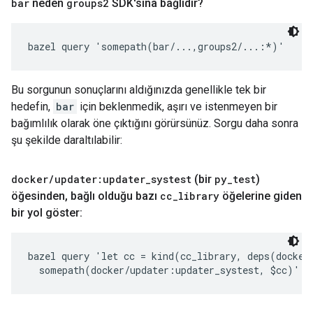
bar
neden
groups2
SDK'sına bağlıdır?
bazel query 'somepath(bar/...,groups2/...:*)'
Bu sorgunun sonuçlarını aldığınızda genellikle tek bir
hedefin,
bar
için beklenmedik, aşırı ve istenmeyen bir
bağımlılık olarak öne çıktığını görürsünüz. Sorgu daha sonra
şu şekilde daraltılabilir:
docker
/
updater:updater
_
systest
(bir
py
_
test
)
öğesinden
,
bağlı olduğu bazı
cc
_
library
öğelerine giden
bir yol göster:
bazel query 'let cc = kind(cc_library, deps(docker/
  somepath(docker/updater:updater_systest, $cc)'