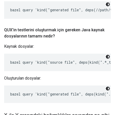
bazel query 'kind("generated file", deps(//path/to
QUX'in testlerini oluşturmak için gereken Java kaynak
dosyalarının tamamı nedir?
Kaynak dosyalar:
bazel query 'kind("source file", deps(kind(".*_te
Oluşturulan dosyalar:
bazel query 'kind("generated file", deps(kind(".*