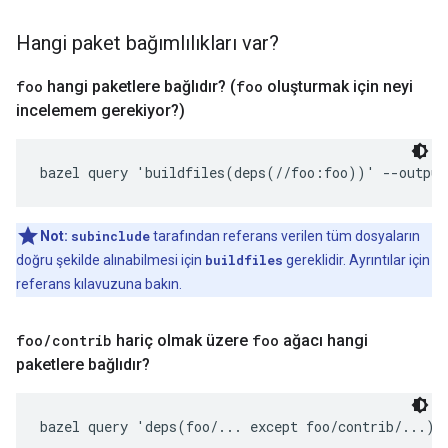
Hangi paket bağımlılıkları var?
foo
hangi paketlere bağlıdır? (
foo
oluşturmak için neyi
incelemem gerekiyor?)
bazel query 'buildfiles(deps(//foo:foo))' --output
Not:
subinclude
tarafından referans verilen tüm dosyaların
doğru şekilde alınabilmesi için
buildfiles
gereklidir. Ayrıntılar için
referans kılavuzuna bakın.
foo
/
contrib
hariç olmak üzere
foo
ağacı hangi
paketlere bağlıdır?
bazel query 'deps(foo/... except foo/contrib/...)'