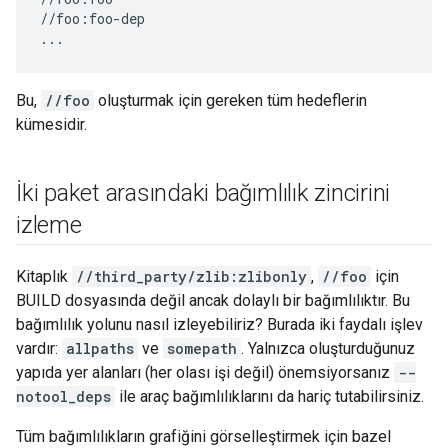
//foo:foo-dep

Bu,
//foo
oluşturmak için gereken tüm hedeflerin
kümesidir.
İki paket arasındaki bağımlılık zincirini
izleme
Kitaplık
//third_party/zlib:zlibonly
,
//foo
için
BUILD dosyasında değil ancak dolaylı bir bağımlılıktır. Bu
bağımlılık yolunu nasıl izleyebiliriz? Burada iki faydalı işlev
vardır:
allpaths
ve
somepath
. Yalnızca oluşturduğunuz
yapıda yer alanları (her olası işi değil) önemsiyorsanız
--
notool_deps
ile araç bağımlılıklarını da hariç tutabilirsiniz.
Tüm bağımlılıkların grafiğini görselleştirmek için bazel