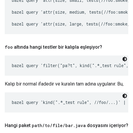
bazel query 'attr(size, small, tests(//foo:smoke_t
bazel query 'attr(size, medium, tests(//foo:smoke_
foo
altında hangi testler bir kalıpla eşleşiyor?
bazel query 'filter("pa?t", kind(".*_test rule", 
Kalıp bir normal ifadedir ve kuralın tam adına uygulanır. Bu,
bazel query 'kind(".*_test rule", //foo/...)' | g
Hangi paket
path
/
to
/
file
/
bar
.
java
dosyasını içeriyor?