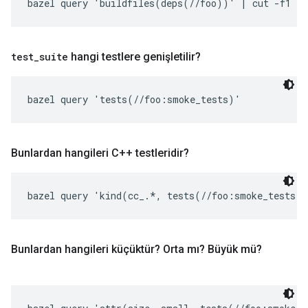
bazel query 'buildfiles(deps(//foo))' | cut -f1 -d
test
_
suite
hangi testlere genişletilir?
bazel query 'tests(//foo:smoke_tests)'
Bunlardan hangileri C++ testleridir?
bazel query 'kind(cc_.*, tests(//foo:smoke_tests)
Bunlardan hangileri küçüktür? Orta mı? Büyük mü?