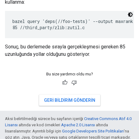
kullanma:
bazel query 'deps(//foo-tests)' --output maxrank | 
85 //third_party/zlib:zutil.c
Sonuç, bu derlemede sırayla gerçekleşmesi gereken 85
uzunluğunda yollar olduğunu gösteriyor.
Bu size yardımcı oldu mu?
GERI BILDIRIM GÖNDERIN
Aksi belirtilmediği sürece bu sayfanın içeriği
Creative Commons Atıf 4.0
Lisansı
altında ve kod örnekleri
Apache 2.0 Lisansı
altında
lisanslanmıştır. Ayrıntılı bilgi için
Google Developers Site Politikaları
'na
göz atın. Java, Oracle ve/veya satış ortaklarının tescilli ticari markasıdır.