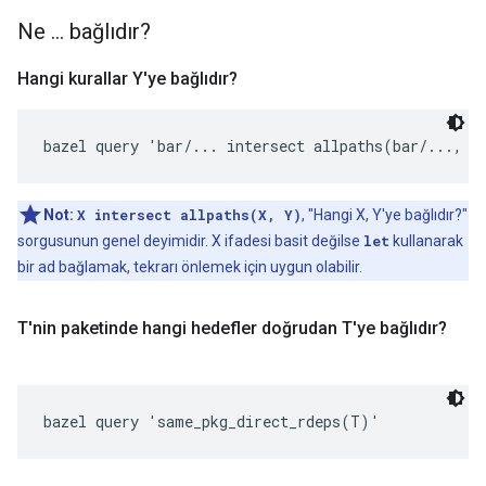
Ne
.
.
.
bağlıdır?
Hangi kurallar Y'ye bağlıdır?
bazel query 'bar/... intersect allpaths(bar/..., Y
Not:
X intersect allpaths(X, Y)
, "Hangi X, Y'ye bağlıdır?"
sorgusunun genel deyimidir. X ifadesi basit değilse
let
kullanarak
bir ad bağlamak, tekrarı önlemek için uygun olabilir.
T'nin paketinde hangi hedefler doğrudan T'ye bağlıdır?
bazel query 'same_pkg_direct_rdeps(T)'