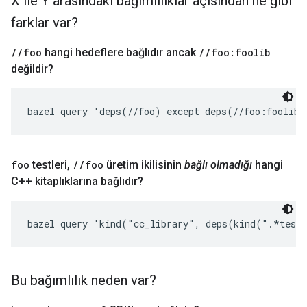
X ile Y arasındaki bağımlılıklar açısından ne gibi
farklar var?
/
/
foo
hangi hedeflere bağlıdır ancak
/
/
foo:foolib
değildir?
bazel query 'deps(//foo) except deps(//foo:foolib)
foo
testleri
,
/
/
foo
üretim ikilisinin
bağlı olmadığı
hangi
C++ kitaplıklarına bağlıdır?
bazel query 'kind("cc_library", deps(kind(".*test
Bu bağımlılık neden var?