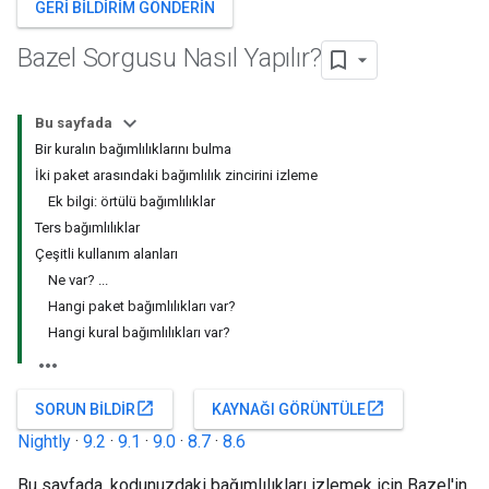
GERI BILDIRIM GÖNDERIN
Bazel Sorgusu Nasıl Yapılır?
Bu sayfada
Bir kuralın bağımlılıklarını bulma
İki paket arasındaki bağımlılık zincirini izleme
Ek bilgi: örtülü bağımlılıklar
Ters bağımlılıklar
Çeşitli kullanım alanları
Ne var? ...
Hangi paket bağımlılıkları var?
Hangi kural bağımlılıkları var?
open_in_new
open_in_new
SORUN BILDIR
KAYNAĞI GÖRÜNTÜLE
Nightly
·
9.2
·
9.1
·
9.0
·
8.7
·
8.6
Bu sayfada, kodunuzdaki bağımlılıkları izlemek için Bazel'in