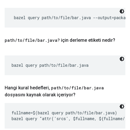
 bazel query path/to/file/bar.java --output=packag
path
/
to
/
file
/
bar
.
java?
için derleme etiketi nedir?
bazel query path/to/file/bar.java
Hangi kural hedefleri
,
path
/
to
/
file
/
bar
.
java
dosyasını kaynak olarak içeriyor?
fullname=$(bazel query path/to/file/bar.java)
