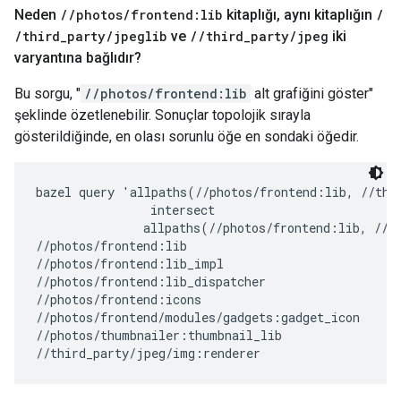
Neden
/
/
photos
/
frontend:lib
kitaplığı
,
aynı kitaplığın
/
/
third
_
party
/
jpeglib
ve
/
/
third
_
party
/
jpeg
iki
varyantına bağlıdır?
Bu sorgu, "
//photos/frontend:lib
alt grafiğini göster"
şeklinde özetlenebilir. Sonuçlar topolojik sırayla
gösterildiğinde, en olası sorunlu öğe en sondaki öğedir.
bazel query 'allpaths(//photos/frontend:lib, //thir
                intersect

               allpaths(//photos/frontend:lib, //th
//photos/frontend:lib

//photos/frontend:lib_impl

//photos/frontend:lib_dispatcher

//photos/frontend:icons

//photos/frontend/modules/gadgets:gadget_icon

//photos/thumbnailer:thumbnail_lib
