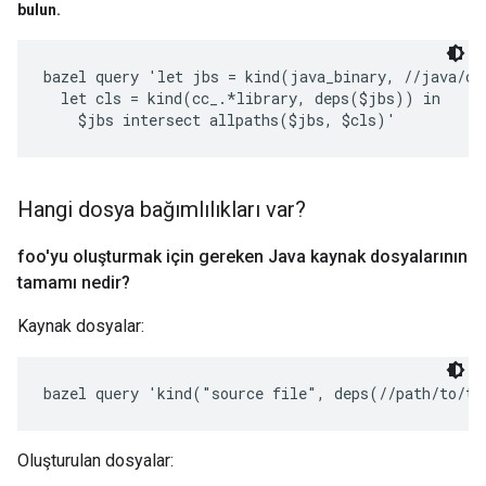
bulun
.
bazel query 'let jbs = kind(java_binary, //java/com
  let cls = kind(cc_.*library, deps($jbs)) in

Hangi dosya bağımlılıkları var?
foo'yu oluşturmak için gereken Java kaynak dosyalarının
tamamı nedir?
Kaynak dosyalar:
bazel query 'kind("source file", deps(//path/to/ta
Oluşturulan dosyalar: