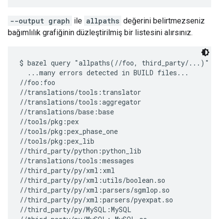
--output graph
ile
allpaths
değerini belirtmezseniz
bağımlılık grafiğinin düzleştirilmiş bir listesini alırsınız.
$ bazel query "allpaths(//foo, third_party/...)"

  ...many errors detected in BUILD files...

//foo:foo

//translations/tools:translator

//translations/tools:aggregator

//translations/base:base

//tools/pkg:pex

//tools/pkg:pex_phase_one

//tools/pkg:pex_lib

//third_party/python:python_lib

//translations/tools:messages

//third_party/py/xml:xml

//third_party/py/xml:utils/boolean.so

//third_party/py/xml:parsers/sgmlop.so

//third_party/py/xml:parsers/pyexpat.so

//third_party/py/MySQL:MySQL
