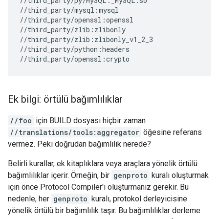
//third_party/py/MySQL:_MySQL.so

//third_party/mysql:mysql

//third_party/openssl:openssl

//third_party/zlib:zlibonly

//third_party/zlib:zlibonly_v1_2_3

//third_party/python:headers

Ek bilgi: örtülü bağımlılıklar
//foo
için BUILD dosyası hiçbir zaman
//translations/tools:aggregator
öğesine referans
vermez. Peki doğrudan bağımlılık nerede?
Belirli kurallar, ek kitaplıklara veya araçlara yönelik örtülü
bağımlılıklar içerir. Örneğin, bir
genproto
kuralı oluşturmak
için önce Protocol Compiler'ı oluşturmanız gerekir. Bu
nedenle, her
genproto
kuralı, protokol derleyicisine
yönelik örtülü bir bağımlılık taşır. Bu bağımlılıklar derleme