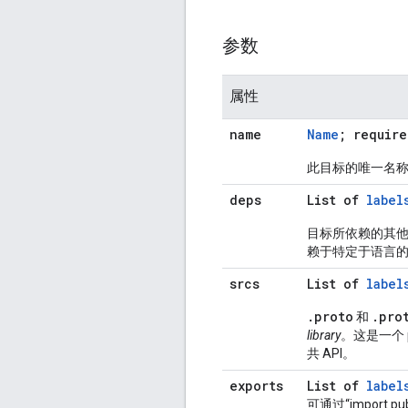
参数
属性
name
Name
; require
此目标的唯一名
deps
List of
label
目标所依赖的其
赖于特定于语言
srcs
List of
label
.
proto
.
pro
和
library
。这是一个 pr
共 API。
exports
List of
label
可通过“import pu