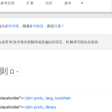
参考文档
扩展
社区
版本
加入
邮件列表
，阅读
参与协议
，然后
注册
！
le 会使用 AI 技术将内容翻译成您偏好的语言。AI 翻译可能包含错误。
则
placeholder">
</ph> proto_lang_toolchain
placeholder">
</ph> proto_library