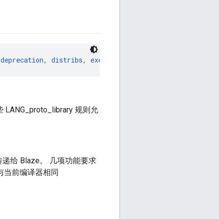
 
deprecation
, 
distribs
, 
exec_compatible_with
, 
exec_prope
 LANG_proto_library 规则允
志传递给 Blaze。 几项功能要求
的编译器与当前编译器相同