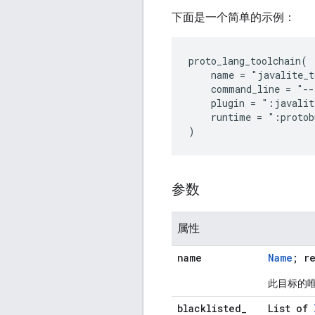
下面是一个简单的示例：
proto_lang_toolchain(

    name = "javalite_t
    command_line = "--
    plugin = ":javalit
    runtime = ":protob
参数
属性
name
Name
; r
此目标的
blacklisted
_
List of