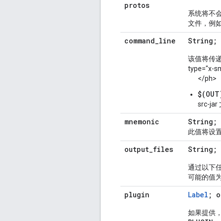
protos
系统将不
文件，例
command
_
line
String;
该值将传递给
type="x-sm
</ph>
$(OUT
src-j
mnemonic
String; 
此值将设置为
output
_
files
String; 
通过以下
可能的值为“si
plugin
Label
; o
如果提供，将可