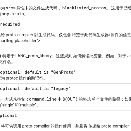
srcs
blacklisted
_
protos
会为
属性中的文件生成代码，
。 这用于已经链
any
.
proto
如
。
 required
 proto-compiler 以生成代码。仅包含 特定于此代码生成器/插件的信息
artling-placeholder">
)
特定于 LANG_proto_library。这些规则 如何解读此变量。例如，对于 J
ar 文件名。
optional; default is "GenProto"
 protoc 操作的助记符。
optional; default is "legacy"
command
_
line
$(OUT)
任一方式来控制
中
的格式 单个文件的路径；如
ngle”和“multiple”。
ptional
供调用 proto-compiler 的操作使用，并且将 传递给 proto-compile