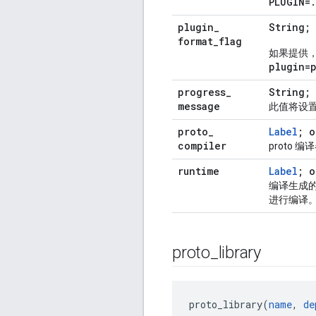
PLUGIN=
.
plugin
_
String;
format
_
flag
如果提供，
plugin=
progress
_
String; 
message
此值将设置为
proto
_
Label
; o
compiler
proto
runtime
Label
; o
编译生成的代
进行编译
proto
_
library
proto_library(
name
, 
de