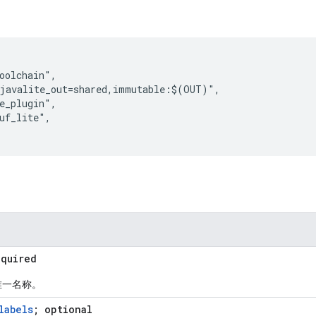
oolchain",

javalite_out=shared,immutable:$(OUT)",

e_plugin",

uf_lite",

equired
唯一名称。
labels
; optional