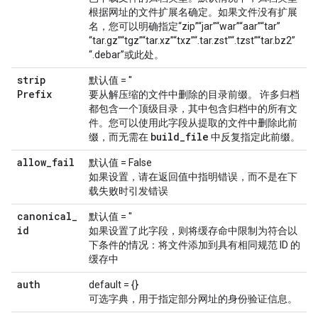
根据网址的文件扩展名确定。如果文件没有扩展
名，您可以明确指定“zip”“jar”“war”“aar”“tar”
“tar.gz”“tgz”“tar.xz”“txz”“.tar.zst”“.tzst”“tar.bz2”
“.debar”或此处。
strip
默认值 = ''
Prefix
要从解压缩的文件中删除的目录前缀。 许多归档
都包含一个顶级目录，其中包含归档中的所有文
件。您可以使用此字段从提取的文件中删除此前
build
_
file
缀，而无需在
中反复指定此前缀。
allow
_
fail
默认值 = False
如果设置，请在返回值中指明错误，而不是在下
载失败时引发错误
canonical
_
默认值 = ''
id
如果设置了此字段，则将缓存命中限制为符合以
下条件的情况：将文件添加到具有相同规范 ID 的
缓存中
auth
default = {}
可选字典，用于指定部分网址的身份验证信息。