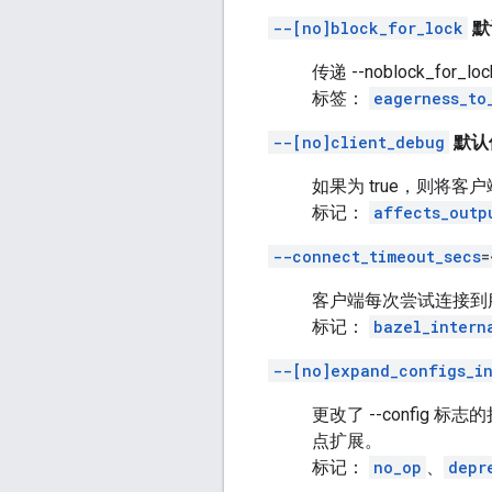
--[no]block_for_lock
默
传递 --noblock_f
标签：
eagerness_to
--[no]client_debug
默认值
如果为 true，则将客
标记：
affects_outp
--connect_timeout_secs
=
客户端每次尝试连接到
标记：
bazel_intern
--[no]expand_configs_i
更改了 --config
点扩展。
标记：
no_op
、
depr