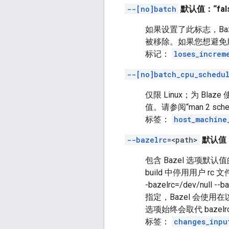
--[no]batch
默认值：“fals
如果设置了此标志，Ba
被移除。如果您想避免
标记：
loses_increm
--[no]batch_cpu_schedu
仅限 Linux；为 B
值。请参阅“man 2 sch
标签：
host_machine
--bazelrc
=<path>
默认值
包含 Bazel 选项默认值的
build 中停用用户 rc 
-bazelrc=/dev/null
指定，Bazel 会使用
选项始终会取代 bazel
标签：
changes_inpu