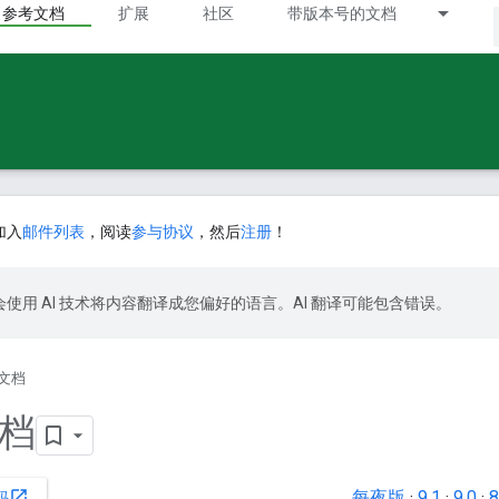
参考文档
扩展
社区
带版本号的文档
加入
邮件列表
，阅读
参与协议
，然后
注册
！
le 会使用 AI 技术将内容翻译成您偏好的语言。AI 翻译可能包含错误。
文档
档
每夜版
·
9.1
·
9.0
·
8
open_in_new
码