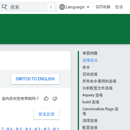
/
GITHUB
登录
本页内容
选项语法
命令
启动选项
所有命令通用的选项
分析配置文件选项
Aquery 选项
该内容对您有帮助吗？
build 选项
Canonicalize-flags 选
项
发送反馈
清理选项
配置选项
.7
·
8.6
·
8.5
·
8.4
·
8.3
·
8.2
·
8.1