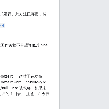
模式运行。此方法已弃用，将
ed
些工作负载不希望降低其 nice
-bazelrc`，这对于在发布
.rc --bazelrc=y.rc -
/dev/null，z.rc 被忽略。如果未
后是用户的主目录。 注意：命令行