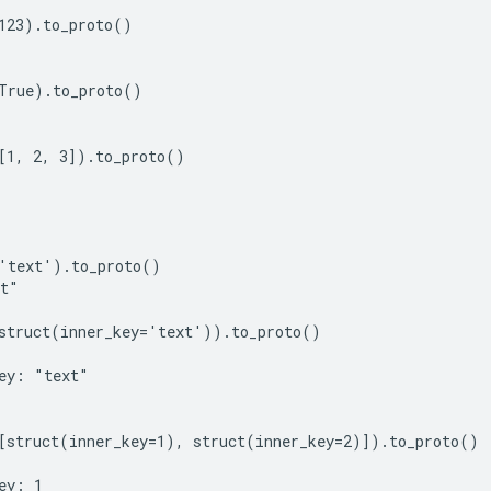
123).to_proto()

True).to_proto()

[1, 2, 3]).to_proto()

'text').to_proto()

t"

struct(inner_key='text')).to_proto()

ey: "text"

[struct(inner_key=1), struct(inner_key=2)]).to_proto()

ey: 1
