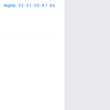
Nightly
·
9.2
·
9.1
·
9.0
·
8.7
·
8.6