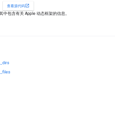
open_in_new
查看源代码
中包含有关 Apple 动态框架的信息。
_dirs
_files