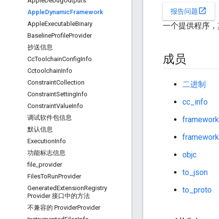
Apple
Debug
Outputs
open_in_new
报告问题
Apple
Dynamic
Framework
Apple
Executable
Binary
一个提供程序，其
Baseline
Profile
Provider
抄送信息
成员
Cc
Toolchain
Config
Info
Cctoolchain
Info
Constraint
Collection
二进制
Constraint
Setting
Info
cc_info
Constraint
Value
Info
调试软件包信息
framework
默认信息
framework
Execution
Info
功能标志信息
objc
file
_
provider
to_json
Files
To
Run
Provider
Generated
Extension
Registry
to_proto
Provider 接口中的方法
不兼容的 Provider
Provider