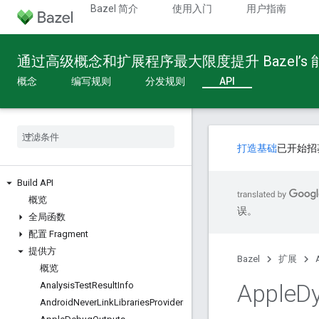
Bazel 简介
使用入门
用户指南
通过高级概念和扩展程序最大限度提升 Bazel’s
概念
编写规则
分发规则
API
打造基础
已开始招
Build API
概览
误。
全局函数
配置 Fragment
提供方
Bazel
扩展
概览
Apple
D
Analysis
Test
Result
Info
Android
Never
Link
Libraries
Provider