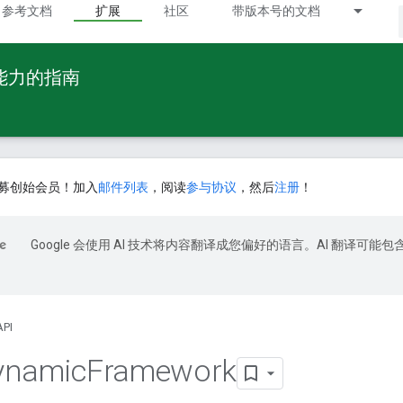
参考文档
扩展
社区
带版本号的文档
 能力的指南
募创始会员！加入
邮件列表
，阅读
参与协议
，然后
注册
！
Google 会使用 AI 技术将内容翻译成您偏好的语言。AI 翻译可能包
API
ynamic
Framework