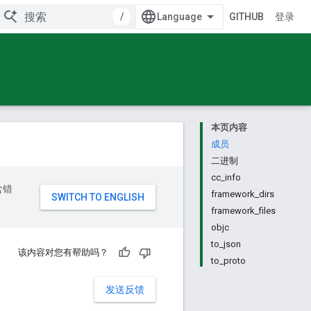
/
GITHUB
登录
本页内容
成员
二进制
cc_info
含错
framework_dirs
framework_files
objc
to_json
该内容对您有帮助吗？
to_proto
发送反馈