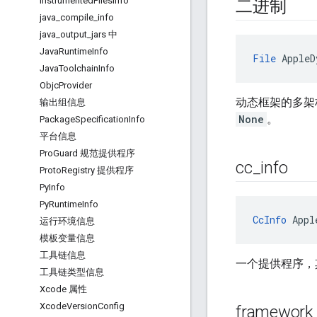
Instrumented
Files
Info
二进制
java
_
compile
_
info
java
_
output
_
jars 中
Java
Runtime
Info
File
 AppleD
Java
Toolchain
Info
Objc
Provider
动态框架的多架构
输出组信息
None
。
Package
Specification
Info
平台信息
Pro
Guard 规范提供程序
cc
_
info
Proto
Registry 提供程序
Py
Info
Py
Runtime
Info
CcInfo
 Appl
运行环境信息
模板变量信息
工具链信息
一个提供程序，
工具链类型信息
Xcode 属性
Xcode
Version
Config
framework