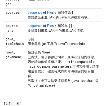
jar
sources
[]
sequence
of
File
s； 預設值為
要封裝至來源 JAR 的 Java 來源檔案清單。
source
_
[]
sequence
of
File
s； 預設為
jars
要封裝到來源 JAR 中的來源 JAR 清單。
java
_
必要
toolchain
用來尋找 ijar 工具的 JavaToolchainInfo。
host
_
None
預設值為
javabase
已淘汰
。這項參數已淘汰，並將在近期內移除。
--+incompatible
_
因此請勿依賴這項功能。
java
_
common
_
parameters
可將其停用
，請使
用這個標記，確認程式碼與即將移除的項目相
容。
已淘汰：您可以捨棄這個參數 (java_toolchain 提
供 host_javabase)
run
_
ijar