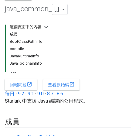
java
_
common
_
這個頁面中的內容
成員
BootClassPathInfo
compile
JavaRuntimeInfo
JavaToolchainInfo
open_in_new
open_in_new
回報問題
查看原始碼
每日
·
9.2
·
9.1
·
9.0
·
8.7
·
8.6
Starlark 中支援 Java 編譯的公用程式。
成員