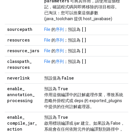
parameters
可將其停用
，請使用這個標
記，確認程式碼與即將移除的項目相容。
已淘汰：您可以捨棄這個參數
(java_toolchain 提供 host_javabase)
sourcepath
[]
File
的
序列
；預設為
resources
[]
File
的
序列
；預設為
resource
_
jars
[]
File
的
序列
；預設為
classpath
_
[]
File
的
序列
；預設為
resources
neverlink
False
預設值為
enable
_
True
預設為
annotation
_
停用這個編譯中的註解處理作業，導致系統
processing
忽略外掛程式或 deps 的 exported_plugins
中提供的任何註解處理器。
enable
_
True
預設為
compile
_
jar
_
啟用標頭編譯或 ijar 建立。如果設為 False，
action
系統會在任何依附元件的編譯類別路徑中，