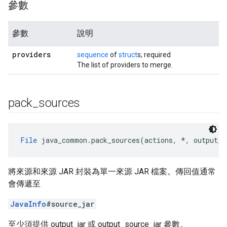
參數
參數
說明
providers
sequence
of
struct
s; required
The list of providers to merge.
pack
_
sources
File
 java_common.pack_sources(actions, *, output_j
將來源和來源 JAR 封裝為單一來源 JAR 檔案。傳回值通常
會傳遞至
JavaInfo
#source_jar
至少須提供 output_jar 或 output_source_jar 參數。