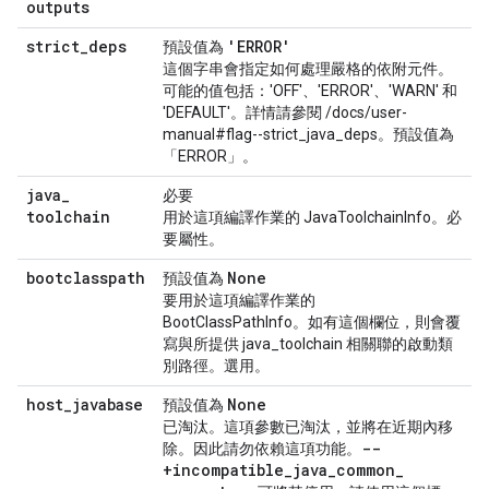
outputs
strict
_
deps
'ERROR'
預設值為
這個字串會指定如何處理嚴格的依附元件。
可能的值包括：'OFF'、'ERROR'、'WARN' 和
'DEFAULT'。詳情請參閱 /docs/user-
manual#flag--strict_java_deps。預設值為
「ERROR」。
java
_
必要
toolchain
用於這項編譯作業的 JavaToolchainInfo。必
要屬性。
bootclasspath
None
預設值為
要用於這項編譯作業的
BootClassPathInfo。如有這個欄位，則會覆
寫與所提供 java_toolchain 相關聯的啟動類
別路徑。選用。
host
_
javabase
None
預設值為
已淘汰
。這項參數已淘汰，並將在近期內移
--
除。因此請勿依賴這項功能。
+incompatible
_
java
_
common
_