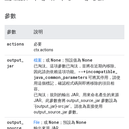
參數
參數
說明
actions
必要
ctx.actions
output
_
None
None
檔案
；或
；預設值為
jar
已淘汰
。這項參數已淘汰，並將在近期內移除。
--+incompatible
_
因此請勿依賴這項功能。
java
_
common
_
parameters
可將其停用
，請使
用這個標記，確認程式碼與即將移除的項目相
容。
已淘汰：規則的輸出 JAR。用來命名產生的來源
JAR。此參數會將 output_source_jar 參數設為
`{output_jar}-src.jar`。請改為直接使用
output_source_jar 參數。
output
_
None
None
File
；或
；預設為
source
_
輸出來源 JAR。