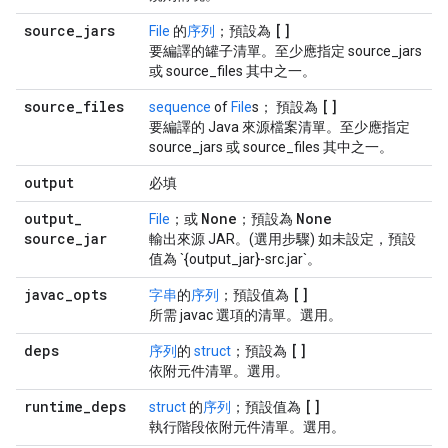
source
_
jars
[]
File
的
序列
；預設為
要編譯的罐子清單。至少應指定 source_jars
或 source_files 其中之一。
source
_
files
[]
sequence
of
File
s； 預設為
要編譯的 Java 來源檔案清單。至少應指定
source_jars 或 source_files 其中之一。
output
必填
output
_
None
None
File
；或
；預設為
source
_
jar
輸出來源 JAR。(選用步驟) 如未設定，預設
值為 `{output_jar}-src.jar`。
javac
_
opts
[]
字串
的
序列
；預設值為
所需 javac 選項的清單。選用。
deps
[]
序列
的
struct
；預設為
依附元件清單。選用。
runtime
_
deps
[]
struct
的
序列
；預設值為
執行階段依附元件清單。選用。