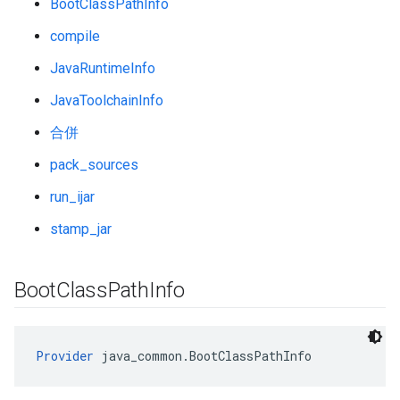
BootClassPathInfo
compile
JavaRuntimeInfo
JavaToolchainInfo
合併
pack_sources
run_ijar
stamp_jar
Boot
Class
Path
Info
Provider
 java_common.BootClassPathInfo