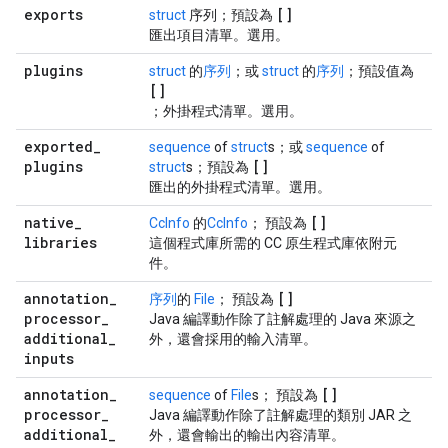
exports
[]
struct
序列；預設為
匯出項目清單。選用。
plugins
struct
的
序列
；或
struct
的
序列
；預設值為
[]
；外掛程式清單。選用。
exported
_
sequence
of
struct
s；或
sequence
of
plugins
[]
struct
s；預設為
匯出的外掛程式清單。選用。
native
_
[]
CcInfo
的
CcInfo
； 預設為
libraries
這個程式庫所需的 CC 原生程式庫依附元
件。
annotation
_
[]
序列
的
File
； 預設為
processor
_
Java 編譯動作除了註解處理的 Java 來源之
additional
_
外，還會採用的輸入清單。
inputs
annotation
_
[]
sequence
of
File
s； 預設為
processor
_
Java 編譯動作除了註解處理的類別 JAR 之
additional
_
外，還會輸出的輸出內容清單。