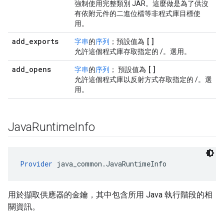
強制使用完整類別 JAR。這麼做是為了供沒
有依附元件的二進位檔等非程式庫目標使
用。
add
_
exports
[]
字串
的
序列
；預設值為
允許這個程式庫存取指定的
/
。選用。
add
_
opens
[]
字串
的
序列
； 預設值為
允許這個程式庫以反射方式存取指定的
/
。選
用。
Java
Runtime
Info
Provider
 java_common.JavaRuntimeInfo
用於擷取供應器的金鑰，其中包含所用 Java 執行階段的相
關資訊。