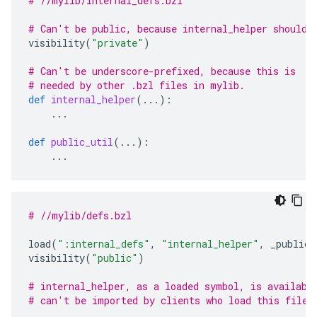
# //mylib/internal_defs.bzl
# Can't be public, because internal_helper shouldn
visibility
(
"private"
)
# Can't be underscore-prefixed, because this is
# needed by other .bzl files in mylib.
def
internal_helper
(
...
):
...
def
public_util
(
...
):
...
# //mylib/defs.bzl
load
(
":internal_defs"
,
"internal_helper"
,
_public_
visibility
(
"public"
)
# internal_helper, as a loaded symbol, is availabl
# can't be imported by clients who load this file.
...