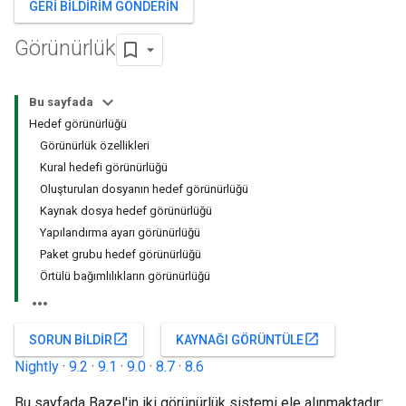
GERI BILDIRIM GÖNDERIN
Görünürlük
Bu sayfada
Hedef görünürlüğü
Görünürlük özellikleri
Kural hedefi görünürlüğü
Oluşturulan dosyanın hedef görünürlüğü
Kaynak dosya hedef görünürlüğü
Yapılandırma ayarı görünürlüğü
Paket grubu hedef görünürlüğü
Örtülü bağımlılıkların görünürlüğü
open_in_new
open_in_new
SORUN BILDIR
KAYNAĞI GÖRÜNTÜLE
Nightly
·
9.2
·
9.1
·
9.0
·
8.7
·
8.6
Bu sayfada Bazel'in iki görünürlük sistemi ele alınmaktadır: