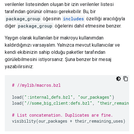
verilenler listesinden oluşan bir izin verilenler listesi
tarafından görünür olması gerekebilir. Bu, bir
package_group
öğesinin
includes
özelliği aracılığıyla
diğer
package_group
öğelerini dahil etmesine benzer.
Yaygın olarak kullanılan bir makroyu kullanımdan
kaldırdığınızı varsayalım. Yalnızca mevcut kullanıcılar ve
kendi ekibinizin sahip olduğu paketler tarafından
görülebilmesini istiyorsanız. Şuna benzer bir mesaj
yazabilirsiniz:
# //mylib/macros.bzl
load
(
":internal_defs.bzl"
,
"our_packages"
)
load
(
"//some_big_client:defs.bzl"
,
"their_remainin
# List concatenation. Duplicates are fine.
visibility
(
our_packages
+
their_remaining_uses
)