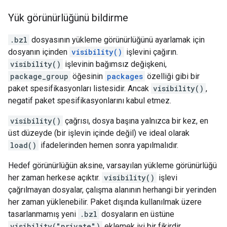
Yük görünürlüğünü bildirme
.bzl
dosyasının yükleme görünürlüğünü ayarlamak için
dosyanın içinden
visibility()
işlevini çağırın.
visibility()
işlevinin bağımsız değişkeni,
package_group
öğesinin
packages
özelliği gibi bir
paket spesifikasyonları listesidir. Ancak
visibility()
,
negatif paket spesifikasyonlarını kabul etmez.
visibility()
çağrısı, dosya başına yalnızca bir kez, en
üst düzeyde (bir işlevin içinde değil) ve ideal olarak
load()
ifadelerinden hemen sonra yapılmalıdır.
Hedef görünürlüğün aksine, varsayılan yükleme görünürlüğü
her zaman herkese açıktır.
visibility()
işlevi
çağrılmayan dosyalar, çalışma alanının herhangi bir yerinden
her zaman yüklenebilir. Paket dışında kullanılmak üzere
tasarlanmamış yeni
.bzl
dosyaların en üstüne
visibility("private")
eklemek iyi bir fikirdir.