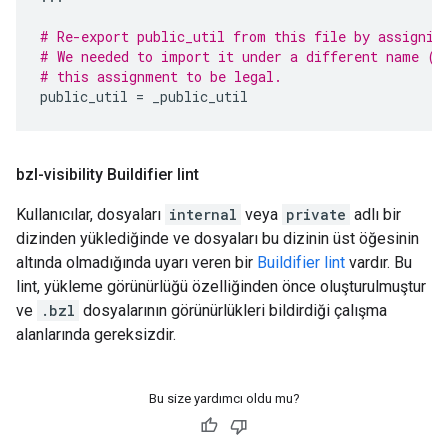
# Re-export public_util from this file by assignin
# We needed to import it under a different name ("
# this assignment to be legal.
public_util
=
_public_util
bzl-visibility Buildifier lint
Kullanıcılar, dosyaları
internal
veya
private
adlı bir
dizinden yüklediğinde ve dosyaları bu dizinin üst öğesinin
altında olmadığında uyarı veren bir
Buildifier lint
vardır. Bu
lint, yükleme görünürlüğü özelliğinden önce oluşturulmuştur
ve
.bzl
dosyalarının görünürlükleri bildirdiği çalışma
alanlarında gereksizdir.
Bu size yardımcı oldu mu?