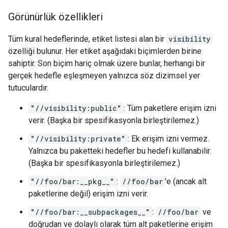
Görünürlük özellikleri
Tüm kural hedeflerinde, etiket listesi alan bir
visibility
özelliği bulunur. Her etiket aşağıdaki biçimlerden birine
sahiptir. Son biçim hariç olmak üzere bunlar, herhangi bir
gerçek hedefle eşleşmeyen yalnızca söz dizimsel yer
tutuculardır.
"//visibility:public"
: Tüm paketlere erişim izni
verir. (Başka bir spesifikasyonla birleştirilemez.)
"//visibility:private"
: Ek erişim izni vermez.
Yalnızca bu paketteki hedefler bu hedefi kullanabilir.
(Başka bir spesifikasyonla birleştirilemez.)
"//foo/bar:__pkg__"
:
//foo/bar
'e (ancak alt
paketlerine değil) erişim izni verir.
"//foo/bar:__subpackages__"
:
//foo/bar
ve
doğrudan ve dolaylı olarak tüm alt paketlerine erişim