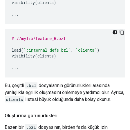
visibility
(
clients
)
...
# //mylib/feature_B.bzl
load
(
":internal_defs.bzl"
,
"clients"
)
visibility
(
clients
)
...
Bu, çeşitli
.bzl
dosyalarının görünürlükleri arasında
yanlışlıkla eğrilik oluşmasını önlemeye yardımcı olur. Ayrıca,
clients
listesi büyük olduğunda daha kolay okunur.
Oluşturma görünürlükleri
Bazen bir
.bzl
dosyasının, birden fazla küçük izin