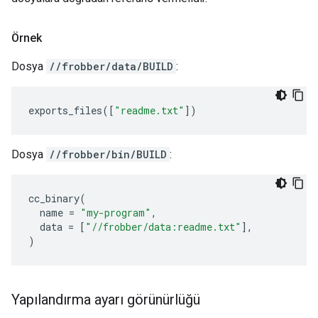
Örnek
Dosya
//frobber/data/BUILD
:
exports_files
([
"readme.txt"
])
Dosya
//frobber/bin/BUILD
:
cc_binary
(
name
=
"my-program"
,
data
=
[
"//frobber/data:readme.txt"
],
)
Yapılandırma ayarı görünürlüğü