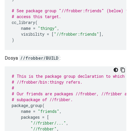
# See package group "//frobber:friends" (below) fo
# access this target.
cc_library
(
name
=
"thingy"
,
visibility
=
[
"//frobber:friends"
],
)
Dosya
//frobber/BUILD
:
# This is the package group declaration to which t
# //frobber/bin:thingy refers.
#
# Our friends are packages //frobber, //fribber an
# subpackage of //fribber.
package_group
(
name
=
"friends"
,
packages
=
[
"//fribber/..."
,
"//frobber"
,