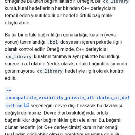
örneğinde bulunan bağımlılıklardır. Örneğin, bir
cc_library
kuralı, kural hedeflerinin her birinden C++ derleyicisini
temsil eden yürütülebilir bir hedefe örtülü bağımlılık
oluşturabilir.
Bu tür bir örtülü bağımlılığın görünürlüğü, kuralın (veya
yönün) tanımlandığı
.bzl
dosyasını içeren paketle ilgili
olarak kontrol edilir. Örneğimizde, C++ derleyicisi
cc_library
kuralının tanımıyla aynı pakette bulunduğu
sürece özel olabilir. Yedek olarak, örtülü bağımlılık tanımda
görünmüyorsa
cc_library
hedefiyle ilgili olarak kontrol
edilir.
--
incompatible_visibility_private_attributes_at_def
inition
seçeneğini devre dışı bırakarak bu davranışı
değiştirebilirsiniz. Devre dışı bırakıldığında, örtülü
bağımlılıklar diğer bağımlılıklar gibi ele alınır. Bu, bağımlı
olunan hedefin (ör. C++ derleyicimiz) kuralın her örneği
tarafından görülebilir olması gerektiği anlamına gelir. Bu