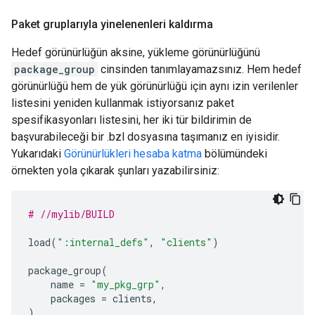
Paket gruplarıyla yinelenenleri kaldırma
Hedef görünürlüğün aksine, yükleme görünürlüğünü
package_group
cinsinden tanımlayamazsınız. Hem hedef
görünürlüğü hem de yük görünürlüğü için aynı izin verilenler
listesini yeniden kullanmak istiyorsanız paket
spesifikasyonları listesini, her iki tür bildirimin de
başvurabileceği bir .bzl dosyasına taşımanız en iyisidir.
Yukarıdaki
Görünürlükleri hesaba katma
bölümündeki
örnekten yola çıkarak şunları yazabilirsiniz:
# //mylib/BUILD
load
(
":internal_defs"
,
"clients"
)
package_group
(
name
=
"my_pkg_grp"
,
packages
=
clients
,
)