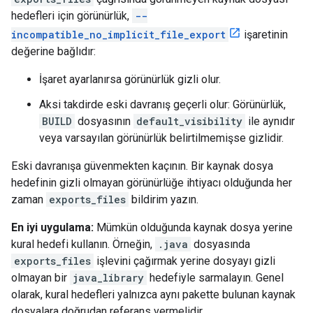
hedefleri için görünürlük,
--
incompatible_no_implicit_file_export
işaretinin
değerine bağlıdır:
İşaret ayarlanırsa görünürlük gizli olur.
Aksi takdirde eski davranış geçerli olur: Görünürlük,
BUILD
dosyasının
default_visibility
ile aynıdır
veya varsayılan görünürlük belirtilmemişse gizlidir.
Eski davranışa güvenmekten kaçının. Bir kaynak dosya
hedefinin gizli olmayan görünürlüğe ihtiyacı olduğunda her
zaman
exports_files
bildirim yazın.
En iyi uygulama:
Mümkün olduğunda kaynak dosya yerine
kural hedefi kullanın. Örneğin,
.java
dosyasında
exports_files
işlevini çağırmak yerine dosyayı gizli
olmayan bir
java_library
hedefiyle sarmalayın. Genel
olarak, kural hedefleri yalnızca aynı pakette bulunan kaynak
dosyalara doğrudan referans vermelidir.