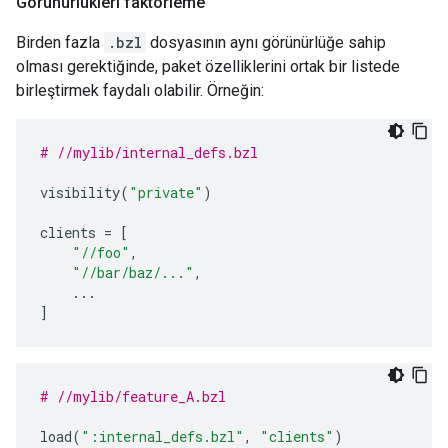
Görünürlükleri faktörleme
Birden fazla
.bzl
dosyasının aynı görünürlüğe sahip
olması gerektiğinde, paket özelliklerini ortak bir listede
birleştirmek faydalı olabilir. Örneğin:
# //mylib/internal_defs.bzl
visibility
(
"private"
)
clients
=
[
"//foo"
,
"//bar/baz/..."
,
...
]
# //mylib/feature_A.bzl
load
(
":internal_defs.bzl"
,
"clients"
)