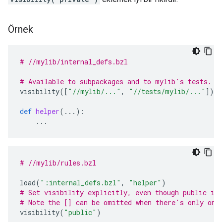
Örnek
# //mylib/internal_defs.bzl
# Available to subpackages and to mylib's tests.
visibility
([
"//mylib/..."
,
"//tests/mylib/..."
])
def
helper
(
...
):
...
# //mylib/rules.bzl
load
(
":internal_defs.bzl"
,
"helper"
)
# Set visibility explicitly, even though public is
# Note the [] can be omitted when there's only one
visibility
(
"public"
)