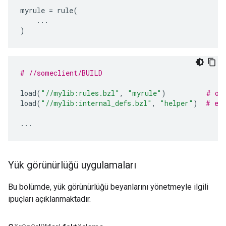
myrule
=
rule
(
...
)
# //someclient/BUILD
load
(
"//mylib:rules.bzl"
,
"myrule"
)
# ok
load
(
"//mylib:internal_defs.bzl"
,
"helper"
)
# er
...
Yük görünürlüğü uygulamaları
Bu bölümde, yük görünürlüğü beyanlarını yönetmeyle ilgili
ipuçları açıklanmaktadır.