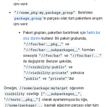
izni verir.
"//some_pkg:my_package_group"
: Belirtilen
package_group
'ın parçası olan tüm paketlere erişim
izni verir.
Paket grupları, paketleri belirtmek için
farklı bir
söz dizimi
kullanır. Bir paket grubunda,
"//foo/bar:__pkg__"
ve
"//foo/bar:__subpackages__"
formları
sırasıyla
"//foo/bar"
ve
"//foo/bar/..."
ile değiştirilir. Benzer şekilde,
"//visibility:public"
ve
"//visibility:private"
yalnızca
"public"
ve
"private"
'dür.
Örneğin,
//some/package:mytarget
öğesinin
visibility
özelliği
[":__subpackages__",
"//tests:__pkg__"]
olarak ayarlanmışsa bu öğe,
//some/package/...
kaynak ağacının parçası olan tüm