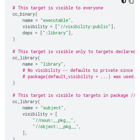
# This target is visible to everyone
cc_binary
(
name
=
"executable"
,
visibility
=
[
"//visibility:public"
],
deps
=
[
":library"
],
)
# This target is visible only to targets declared 
cc_library
(
name
=
"library"
,
# No visibility -- defaults to private since n
# package(default_visibility = ...) was used.
)
# This target is visible to targets in package //o
cc_library
(
name
=
"subject"
,
visibility
=
[
"//noun:__pkg__"
,
"//object:__pkg__"
,
],
)