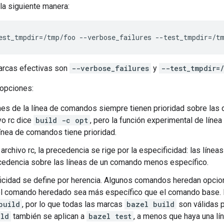
la siguiente manera:
est_tmpdir
=
/tmp/foo
--verbose_failures
--test_tmpdir
=
/t
marcas efectivas son
--verbose_failures
y
--test_tmpdir=
opciones:
es de la línea de comandos siempre tienen prioridad sobre las d
vo rc dice
build -c opt
, pero la función experimental de lín
ínea de comandos tiene prioridad.
 archivo rc, la precedencia se rige por la especificidad: las lín
cedencia sobre las líneas de un comando menos específico.
icidad se define por herencia. Algunos comandos heredan opcio
el comando heredado sea más específico que el comando base. 
build
, por lo que todas las marcas
bazel build
son válidas 
ild
también se aplican a
bazel test
, a menos que haya una lí