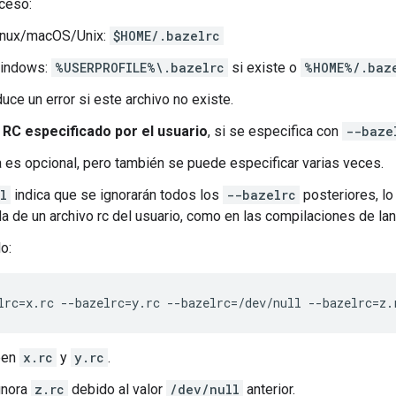
ceso:
inux/macOS/Unix:
$HOME/.bazelrc
indows:
%USERPROFILE%\.bazelrc
si existe o
%HOME%/.baz
uce un error si este archivo no existe.
o RC especificado por el usuario
, si se especifica con
--baze
 es opcional, pero también se puede especificar varias veces.
l
indica que se ignorarán todos los
--bazelrc
posteriores, lo 
a de un archivo rc del usuario, como en las compilaciones de la
o:
een
x.rc
y
y.rc
.
gnora
z.rc
debido al valor
/dev/null
anterior.