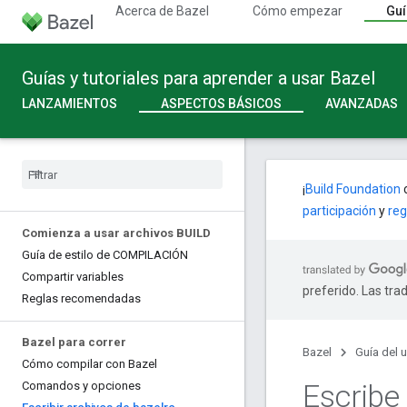
Acerca de Bazel
Cómo empezar
Guí
Guías y tutoriales para aprender a usar Bazel
LANZAMIENTOS
ASPECTOS BÁSICOS
AVANZADAS
¡
Build Foundation
c
participación
y
reg
Comienza a usar archivos BUILD
Guía de estilo de COMPILACIÓN
Compartir variables
preferido. Las tra
Reglas recomendadas
Bazel para correr
Bazel
Guía del 
Cómo compilar con Bazel
Escribe
Comandos y opciones