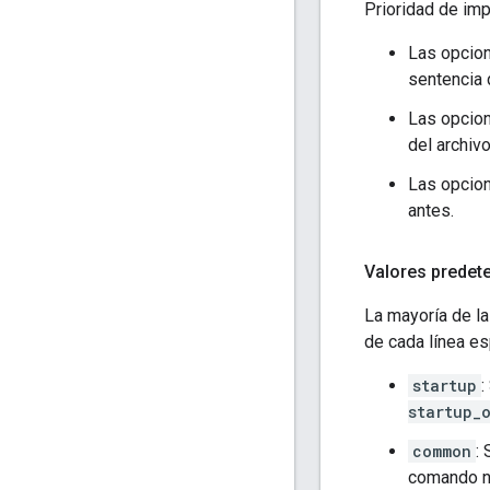
Prioridad de imp
Las opcion
sentencia 
Las opcion
del archiv
Las opcion
antes.
Valores predet
La mayoría de la
de cada línea e
startup
:
startup_
common
:
comando no