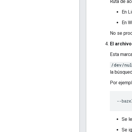
Ruta de ac
En L
En W
No se prod
El archiv
Esta marca
/dev/nul
la búsqued
Por ejempl
Se l
Se i