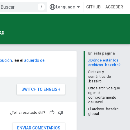
/
GITHUB
ACCEDER
AR
En esta página
ribución
, lee el
acuerdo de
¿Dónde están los
archivos .bazelrc?
Sintaxis y
semántica de
.bazelrc
Otros archivos que
rigen el
comportamiento
de Bazel
El archivo .bazelrc
¿Te ha resultado útil?
global
ENVIAR COMENTARIOS