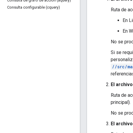
Consulta de grafo de acción (aquery)
Consulta configurable (cquery)
Ruta de ac
En L
En W
No se prod
Si se requ
personaliz
//src/ma
referencia
El archiv
Ruta de a
principal).
No se prod
El archivo