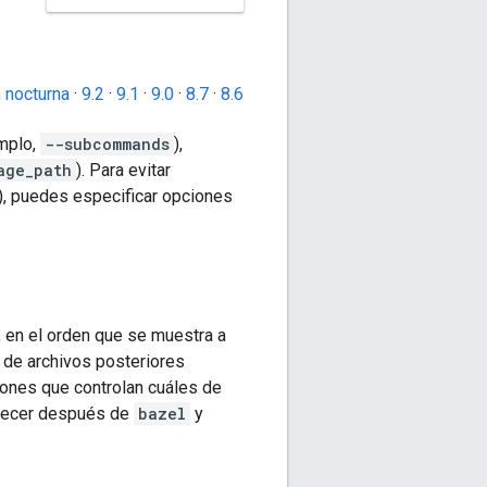
 nocturna
·
9.2
·
9.1
·
9.0
·
8.7
·
8.6
emplo,
--subcommands
),
age_path
). Para evitar
), puedes especificar opciones
, en el orden que se muestra a
s de archivos posteriores
ciones que controlan cuáles de
parecer después de
bazel
y