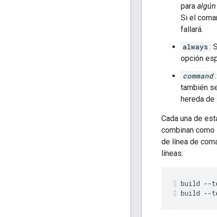
para
algún
Si el coma
fallará.
always
: 
opción esp
command
también se
hereda de
Cada una de est
combinan como si
de línea de coma
líneas:
build
--t
build
--t