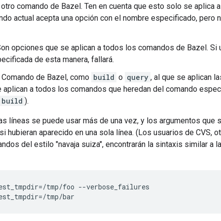
otro comando de Bazel. Ten en cuenta que esto solo se aplica a
ndo actual acepta una opción con el nombre especificado, pero n
Son opciones que se aplican a todos los comandos de Bazel. Si
ecificada de esta manera, fallará.
: Comando de Bazel, como
build
o
query
, al que se aplican 
 aplican a todos los comandos que heredan del comando especi
build
).
as líneas se puede usar más de una vez, y los argumentos que si
 hubieran aparecido en una sola línea. (Los usuarios de CVS, ot
ndos del estilo "navaja suiza", encontrarán la sintaxis similar a l
est_tmpdir
=
/tmp/foo
--verbose_failures
est_tmpdir
=
/tmp/bar