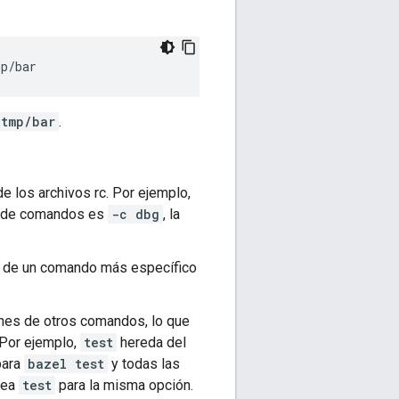
mp/bar
/tmp/bar
.
e los archivos rc. Por ejemplo,
ea de comandos es
-c dbg
, la
eas de un comando más específico
nes de otros comandos, lo que
Por ejemplo,
test
hereda del
para
bazel test
y todas las
nea
test
para la misma opción.