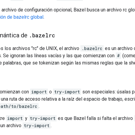
rchivo de configuración opcional, Bazel busca un archivo rc glo
ón de bazelrc global
.
emántica de
.
bazelrc
os los archivos "rc" de UNIX, el archivo
.bazelrc
es un archivo 
. Se ignoran las líneas vacías y las que comienzan con
#
(comen
 palabras, que se tokenizan según las mismas reglas que la she
 comienzan con
import
o
try-import
son especiales: úsalas pa
 una ruta de acceso relativa a la raíz del espacio de trabajo, esc
path/to/bazelrc
.
tre
import
y
try-import
es que Bazel falla si falta el archivo
 un archivo
try-import
.