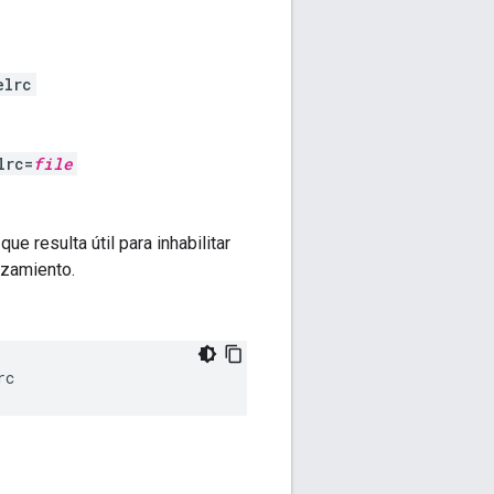
elrc
lrc=
file
que resulta útil para inhabilitar
nzamiento.