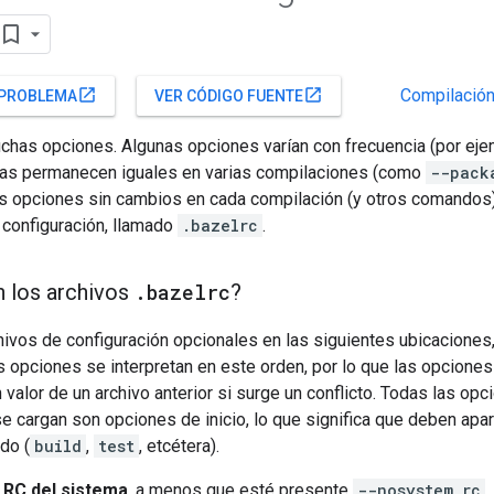
Compilación
open_in_new
open_in_new
 PROBLEMA
VER CÓDIGO FUENTE
chas opciones. Algunas opciones varían con frecuencia (por ej
ras permanecen iguales en varias compilaciones (como
--pack
as opciones sin cambios en cada compilación (y otros comandos
 configuración, llamado
.bazelrc
.
 los archivos
.
bazelrc
?
ivos de configuración opcionales en las siguientes ubicaciones
s opciones se interpretan en este orden, por lo que las opcione
 valor de un archivo anterior si surge un conflicto. Todas las op
se cargan son opciones de inicio, lo que significa que deben a
do (
build
,
test
, etcétera).
o RC del sistema
, a menos que esté presente
--nosystem_rc