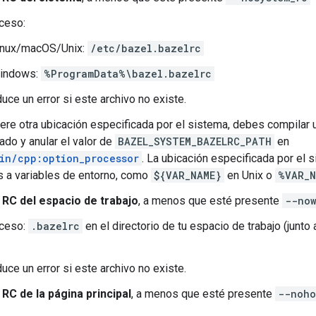
ceso:
inux/macOS/Unix:
/etc/bazel.bazelrc
indows:
%ProgramData%\bazel.bazelrc
uce un error si este archivo no existe.
iere otra ubicación especificada por el sistema, debes compilar 
ado y anular el valor de
BAZEL_SYSTEM_BAZELRC_PATH
en
in/cpp:option_processor
. La ubicación especificada por el
s a variables de entorno, como
${VAR_NAME}
en Unix o
%VAR_N
o RC del espacio de trabajo
, a menos que esté presente
--now
cceso:
.bazelrc
en el directorio de tu espacio de trabajo (junto 
uce un error si este archivo no existe.
 RC de la página principal
, a menos que esté presente
--noho