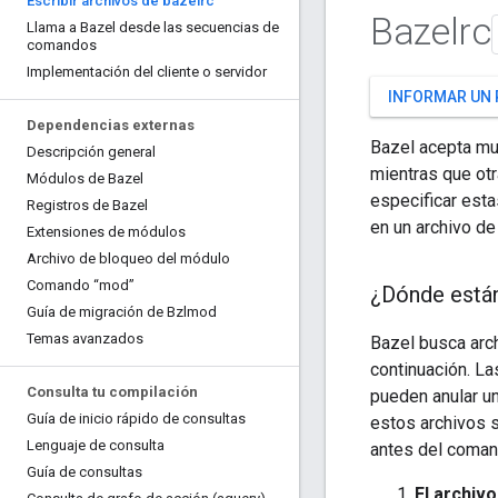
Escribir archivos de bazelrc
Bazelrc
Llama a Bazel desde las secuencias de
comandos
Implementación del cliente o servidor
INFORMAR UN
Dependencias externas
Bazel acepta mu
Descripción general
mientras que ot
Módulos de Bazel
especificar est
Registros de Bazel
en un archivo de
Extensiones de módulos
Archivo de bloqueo del módulo
Comando “mod”
¿Dónde están
Guía de migración de Bzlmod
Temas avanzados
Bazel busca arch
continuación. La
Consulta tu compilación
pueden anular un
Guía de inicio rápido de consultas
estos archivos 
Lenguaje de consulta
antes del coman
Guía de consultas
El archiv