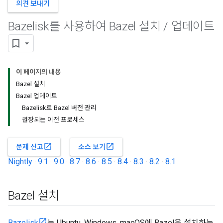
의견 보내기
Bazelisk를 사용하여 Bazel 설치
/
업데이트
이 페이지의 내용
Bazel 설치
Bazel 업데이트
Bazelisk로 Bazel 버전 관리
권장되는 이전 프로세스
open_in_new
open_in_new
문제 신고
소스 보기
Nightly
·
9.1
·
9.0
·
8.7
·
8.6
·
8.5
·
8.4
·
8.3
·
8.2
·
8.1
Bazel 설치
Bazelisk
는 Ubuntu, Windows, macOS에 Bazel을 설치하는