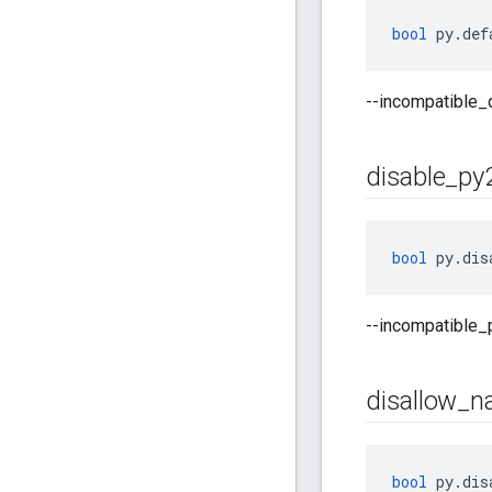
bool
 py.def
--incompatible
disable
_
py
bool
 py.dis
--incompatib
disallow
_
n
bool
 py.dis