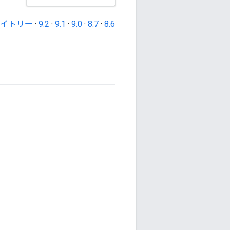
イトリー
·
9.2
·
9.1
·
9.0
·
8.7
·
8.6