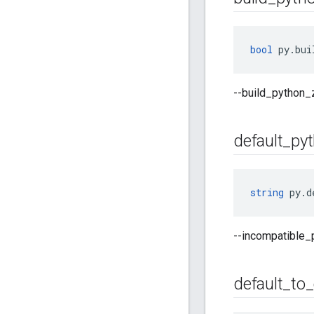
bool
 py.bui
--build_pyth
default
_
py
string
 py.d
--incompatib
default
_
to
_