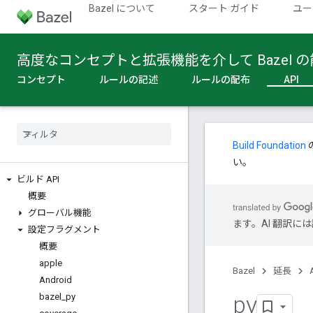
Bazel について
スタート ガイド
ユー
高度なコンセプトと拡張機能を介して Bazel
コンセプト
ルールの記述
ルールの配布
API
Build Foundation
い。
ビルド API
概要
グローバル機能
ます。AI 翻訳
設定フラグメント
概要
apple
Bazel
延長
Android
py
bazel
_
py