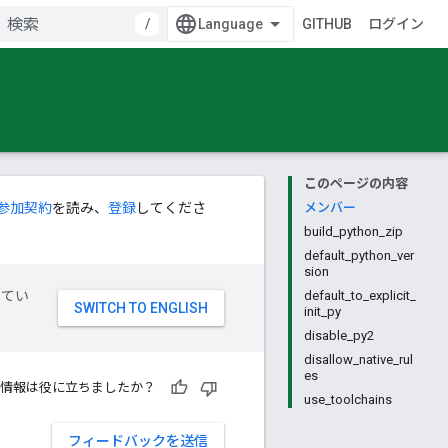
/
GITHUB
ログイン
このページの内容
参加契約
を読み、
登録
してくださ
メンバー
build_python_zip
default_python_ver
sion
してい
default_to_explicit_
init_py
disable_py2
disallow_native_rul
es
情報は役に立ちましたか？
use_toolchains
フィードバックを送信