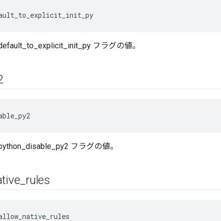
ault_to_explicit_init_py
_default_to_explicit_init_py フラグの値。
2
able_py2
le_python_disable_py2 フラグの値。
ative
_
rules
allow_native_rules