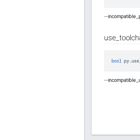
--incompatibl
use
_
toolch
bool
 py.use
--incompatibl