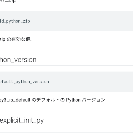
ld_python_zip
on_zip の有効な値。
thon
_
version
efault_python_version
le_py3_is_default のデフォルトの Python バージョン
explicit
_
init
_
py