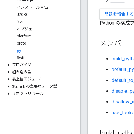
coverage
インストール単価
問題を報告する
J2OBC
java
Python の構
オブジェ
platform
メンバー
proto
py
Swift
build_pyt
プロバイダ
default_p
組み込み型
最上位モジュール
default_to
Starlark の主要なデータ型
disable_p
リポジトリ ルール
disallow_n
use_toolc
build
_
pyth