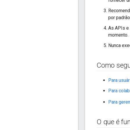
fornecer u
Recomenda-
por padrão
As APIs e
momento.
Nunca exe
Como seguir
Para usuár
Para cola
Para geren
O que é fun