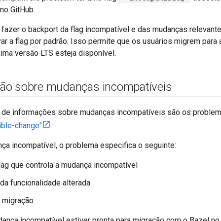
no GitHub.
zer o backport da flag incompatível e das mudanças relevante
var a flag por padrão. Isso permite que os usuários migrem par
ima versão LTS esteja disponível.
ão sobre mudanças incompatíveis
te de informações sobre mudanças incompatíveis são os probl
ible-change"
.
ça incompatível, o problema especifica o seguinte:
ag que controla a mudança incompatível
da funcionalidade alterada
e migração
nça incompatível estiver pronta para migração com o Bazel no