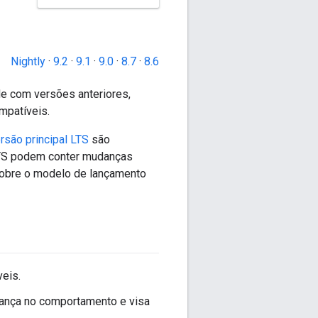
Nightly
·
9.2
·
9.1
·
9.0
·
8.7
·
8.6
de com versões anteriores,
mpatíveis.
rsão principal LTS
são
LTS podem conter mudanças
sobre o modelo de lançamento
eis.
dança no comportamento e visa