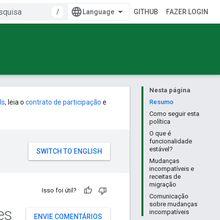
/
GITHUB
FAZER LOGIN
Nesta página
ls
, leia o
contrato de participação
e
Resumo
Como seguir esta
política
O que é
funcionalidade
estável?
Mudanças
incompatíveis e
receitas de
migração
Isso foi útil?
Comunicação
sobre mudanças
es
incompatíveis
ENVIE COMENTÁRIOS