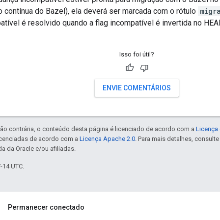
o contínua do Bazel), ela deverá ser marcada com o rótulo
migr
ível é resolvido quando a flag incompatível é invertida no HEA
Isso foi útil?
ENVIE COMENTÁRIOS
ão contrária, o conteúdo desta página é licenciado de acordo com a
Licença 
icenciadas de acordo com a
Licença Apache 2.0
. Para mais detalhes, consult
a da Oracle e/ou afiliadas.
7-14 UTC.
Permanecer conectado