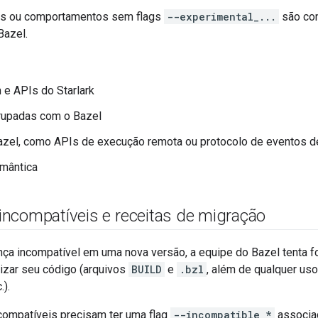
PIs ou comportamentos sem flags
--experimental_...
são con
Bazel.
e APIs do Starlark
rupadas com o Bazel
zel, como APIs de execução remota ou protocolo de eventos de
emântica
ncompatíveis e receitas de migração
ça incompatível em uma nova versão, a equipe do Bazel tenta 
lizar seu código (arquivos
BUILD
e
.bzl
, além de qualquer uso
.).
ompatíveis precisam ter uma flag
--incompatible_*
associa