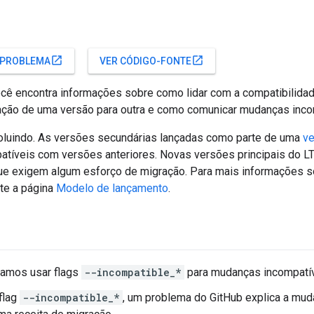
open_in_new
open_in_new
 PROBLEMA
VER CÓDIGO-FONTE
ocê encontra informações sobre como lidar com a compatibilida
ração de uma versão para outra e como comunicar mudanças inco
oluindo. As versões secundárias lançadas como parte de uma
ve
atíveis com versões anteriores. Novas versões principais do 
ue exigem algum esforço de migração. Para mais informações 
lte a página
Modelo de lançamento
.
mos usar flags
--incompatible_*
para mudanças incompatív
flag
--incompatible_*
, um problema do GitHub explica a mu