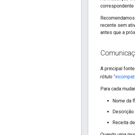
correspondente 
Recomendamos fa
recente sem ati
antes que a próx
Comunicaç
A principal fon
rótulo
"incompat
Para cada mudan
Nome da fl
Descrição 
Receita d
Quando uma muda