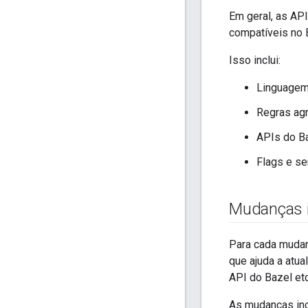
Em geral, as A
compatíveis no 
Isso inclui:
Linguagem 
Regras ag
APIs do Ba
Flags e s
Mudanças i
Para cada mudan
que ajuda a atua
API do Bazel etc
As mudanças inc