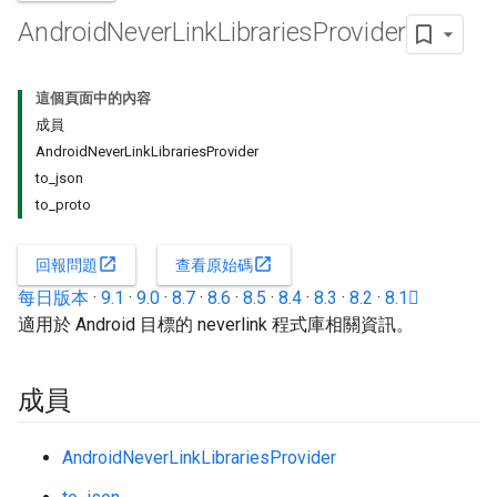
Android
Never
Link
Libraries
Provider
這個頁面中的內容
成員
AndroidNeverLinkLibrariesProvider
to_json
to_proto
open_in_new
open_in_new
回報問題
查看原始碼
每日版本
·
9.1
·
9.0
·
8.7
·
8.6
·
8.5
·
8.4
·
8.3
·
8.2
·
8.1
適用於 Android 目標的 neverlink 程式庫相關資訊。
成員
AndroidNeverLinkLibrariesProvider