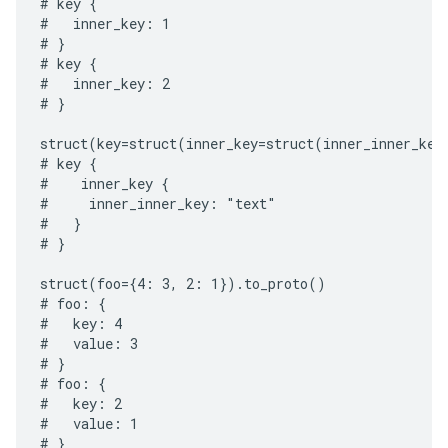
# key {

#   inner_key: 1

# }

# key {

#   inner_key: 2

# }

struct(key=struct(inner_key=struct(inner_inner_key
# key {

#    inner_key {

#     inner_inner_key: "text"

#   }

# }

struct(foo={4: 3, 2: 1}).to_proto()

# foo: {

#   key: 4

#   value: 3

# }

# foo: {

#   key: 2

#   value: 1
