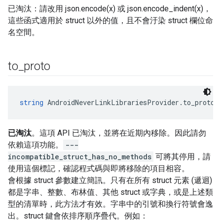
已淘汰：請改用 json.encode(x) 或 json.encode_indent(x)，
這些函式適用於 struct 以外的值，且不會汙染 struct 欄位命
名空間。
to
_
proto
string
 AndroidNeverLinkLibrariesProvider.to_proto(
已淘汰
。這項 API 已淘汰，並將在近期內移除。因此請勿
依賴這項功能。
---
incompatible_struct_has_no_methods
可將其停用
，請
使用這個標記，確認程式碼與即將移除的項目相容。
會根據 struct 參數建立簡訊。只有在所有 struct 元素 (遞迴)
都是字串、整數、布林值、其他 struct 或字典，或是上述類
型的清單時，此方法才有效。字串中的引號和換行符號會逸
出。struct 鍵會依排序順序疊代。例如：