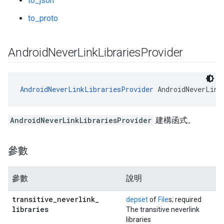
to_json
to_proto
Android
Never
Link
Libraries
Provider
AndroidNeverLinkLibrariesProvider
 AndroidNeverLink
AndroidNeverLinkLibrariesProvider
建構函式。
參數
參數
說明
transitive
_
neverlink
_
depset
of
File
s; required
libraries
The transitive neverlink
libraries