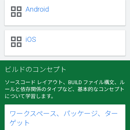
grid_view
Android
grid_view
iOS
ビルドのコンセプト
ソースコード レイアウト、BUILD ファイル構文、ル
ールと依存関係のタイプなど、基本的なコンセプト
について学習します。
ワークスペース、パッケージ、ター
ゲット