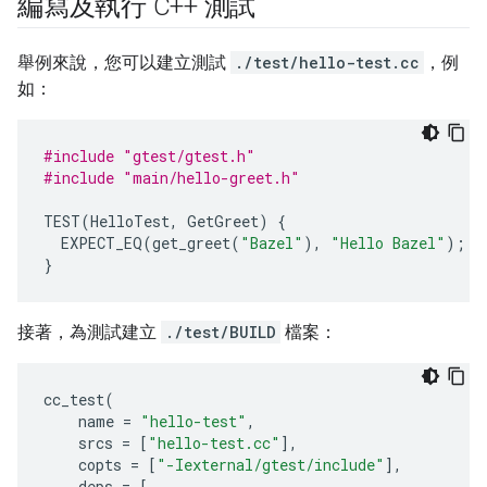
編寫及執行 C++ 測試
舉例來說，您可以建立測試
./test/hello-test.cc
，例
如：
#include
"gtest/gtest.h"
#include
"main/hello-greet.h"
TEST
(
HelloTest
,
GetGreet
)
{
EXPECT_EQ
(
get_greet
(
"Bazel"
),
"Hello Bazel"
);
}
接著，為測試建立
./test/BUILD
檔案：
cc_test
(
name
=
"hello-test"
,
srcs
=
[
"hello-test.cc"
],
copts
=
[
"-Iexternal/gtest/include"
],
deps
=
[