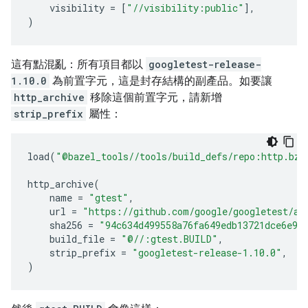
visibility
=
[
"//visibility:public"
],
)
這有點混亂：所有項目都以
googletest-release-
1.10.0
為前置字元，這是封存結構的副產品。如要讓
http_archive
移除這個前置字元，請新增
strip_prefix
屬性：
load
(
"@bazel_tools//tools/build_defs/repo:http.bzl
http_archive
(
name
=
"gtest"
,
url
=
"https://github.com/google/googletest/ar
sha256
=
"94c634d499558a76fa649edb13721dce6e98
build_file
=
"@//:gtest.BUILD"
,
strip_prefix
=
"googletest-release-1.10.0"
,
)