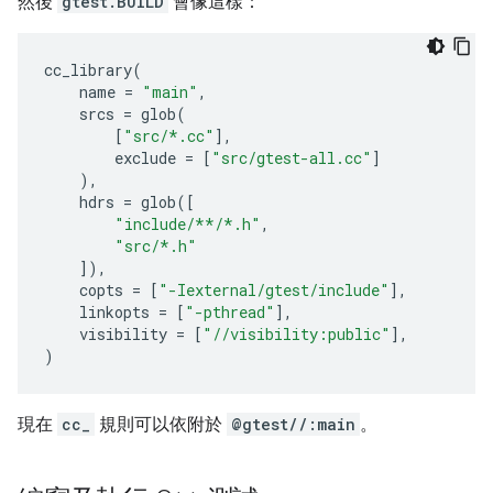
然後
gtest.BUILD
會像這樣：
cc_library
(
name
=
"main"
,
srcs
=
glob
(
[
"src/*.cc"
],
exclude
=
[
"src/gtest-all.cc"
]
),
hdrs
=
glob
([
"include/**/*.h"
,
"src/*.h"
]),
copts
=
[
"-Iexternal/gtest/include"
],
linkopts
=
[
"-pthread"
],
visibility
=
[
"//visibility:public"
],
)
現在
cc_
規則可以依附於
@gtest//:main
。