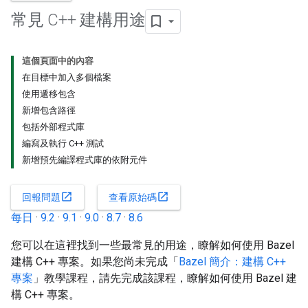
常見 C++ 建構用途
這個頁面中的內容
在目標中加入多個檔案
使用遞移包含
新增包含路徑
包括外部程式庫
編寫及執行 C++ 測試
新增預先編譯程式庫的依附元件
open_in_new
open_in_new
回報問題
查看原始碼
每日
·
9.2
·
9.1
·
9.0
·
8.7
·
8.6
您可以在這裡找到一些最常見的用途，瞭解如何使用 Bazel
建構 C++ 專案。如果您尚未完成「
Bazel 簡介：建構 C++
專案
」教學課程，請先完成該課程，瞭解如何使用 Bazel 建
構 C++ 專案。