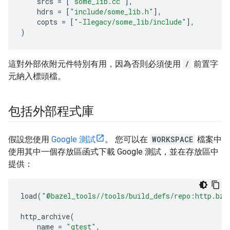
srcs
=
[
"some_lib.cc"
],
hdrs
=
[
"include/some_lib.h"
],
copts
=
[
"-Ilegacy/some_lib/include"
],
)
這對外部依附元件特別有用，因為否則必須使用
/
前置字
元納入標頭檔。
包括外部程式庫
假設您使用
Google 測試
。 您可以在
WORKSPACE
檔案中
使用其中一個存放區函式下載 Google 測試，並在存放區中
提供：
load
(
"@bazel_tools//tools/build_defs/repo:http.bzl
http_archive
(
name
=
"gtest"
,