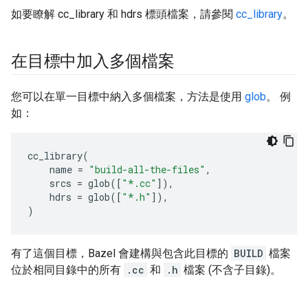
如要瞭解 cc_library 和 hdrs 標頭檔案，請參閱
cc_library
。
在目標中加入多個檔案
您可以在單一目標中納入多個檔案，方法是使用
glob
。 例
如：
cc_library
(
name
=
"build-all-the-files"
,
srcs
=
glob
([
"*.cc"
]),
hdrs
=
glob
([
"*.h"
]),
)
有了這個目標，Bazel 會建構與包含此目標的
BUILD
檔案
位於相同目錄中的所有
.cc
和
.h
檔案 (不含子目錄)。