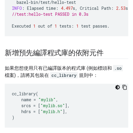
bazel
-
bin
/
test
/
hello
-
test
INFO
:
Elapsed
time
:
4.497
s
,
Critical
Path
:
2.53
s
//test:hello-test PASSED in 0.3s
Executed
1
out
of
1
tests
:
1
test
passes
.
新增預先編譯程式庫的依附元件
如果您想使用只有已編譯版本的程式庫 (例如標頭和
.so
檔案)，請將其包裝在
cc_library
規則中：
cc_library
(
name
=
"mylib"
,
srcs
=
[
"mylib.so"
],
hdrs
=
[
"mylib.h"
],
)