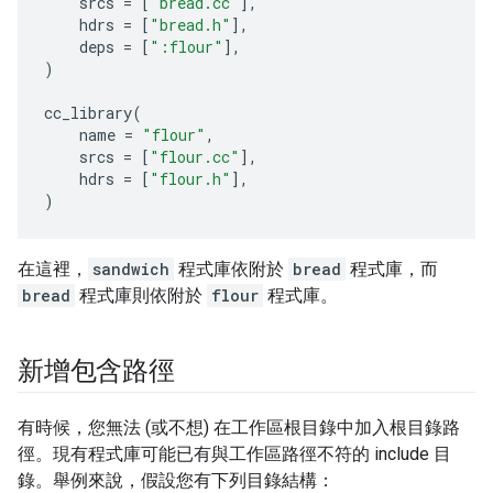
srcs
=
[
"bread.cc"
],
hdrs
=
[
"bread.h"
],
deps
=
[
":flour"
],
)
cc_library
(
name
=
"flour"
,
srcs
=
[
"flour.cc"
],
hdrs
=
[
"flour.h"
],
)
在這裡，
sandwich
程式庫依附於
bread
程式庫，而
bread
程式庫則依附於
flour
程式庫。
新增包含路徑
有時候，您無法 (或不想) 在工作區根目錄中加入根目錄路
徑。現有程式庫可能已有與工作區路徑不符的 include 目
錄。舉例來說，假設您有下列目錄結構：