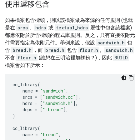
使用遞移包含
如果檔案包含標頭，則以該檔案做為來源的任何規則 (也就
是在
srcs
、
hdrs
或
textual_hdrs
屬性中包含該檔案)
都應依附於所含標頭的程式庫規則。反之，只有直接依附元
件需要指定為依附元件。舉例來說，假設
sandwich.h
包
含
bread.h
，而
bread.h
包含
flour.h
。
sandwich.h
不含
flour.h
(誰想在三明治裡加麵粉？)，因此
BUILD
檔案會如下所示：
cc_library
(
name
=
"sandwich"
,
srcs
=
[
"sandwich.cc"
],
hdrs
=
[
"sandwich.h"
],
deps
=
[
":bread"
],
)
cc_library
(
name
=
"bread"
,