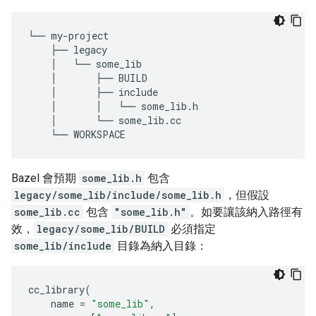
└──
my
-
project
├──
legacy
│
└──
some_lib
│
├──
BUILD
│
├──
include
│
│
└──
some_lib
.
h
│
└──
some_lib
.
cc
└──
WORKSPACE
Bazel 會預期
some_lib.h
包含
legacy/some_lib/include/some_lib.h
，但假設
some_lib.cc
包含
"some_lib.h"
。如要讓該納入路徑有
效，
legacy/some_lib/BUILD
必須指定
some_lib/include
目錄為納入目錄：
cc_library
(
name
=
"some_lib"
,