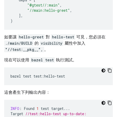
"@gtest//:main"
,
"//main:hello-greet"
,
],
)
如要讓
hello-greet
對
hello-test
可見，您必須在
./main/BUILD
的
visibility
屬性中加入
"//test:__pkg__",
。
現在可以使用
bazel test
執行測試。
bazel
test
test
:
hello
-
test
這會產生下列輸出內容：
INFO
:
Found
1
test
target
...
Target
//test:hello-test up-to-date: