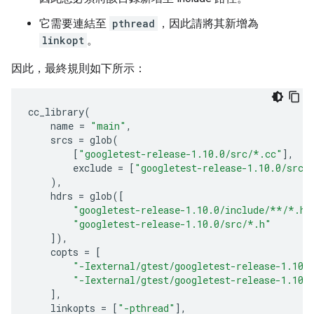
它需要連結至
pthread
，因此請將其新增為
linkopt
。
因此，最終規則如下所示：
cc_library
(
name
=
"main"
,
srcs
=
glob
(
[
"googletest-release-1.10.0/src/*.cc"
],
exclude
=
[
"googletest-release-1.10.0/src/
),
hdrs
=
glob
([
"googletest-release-1.10.0/include/**/*.h"
"googletest-release-1.10.0/src/*.h"
]),
copts
=
[
"-Iexternal/gtest/googletest-release-1.10.
"-Iexternal/gtest/googletest-release-1.10.
],
linkopts
=
[
"-pthread"
],