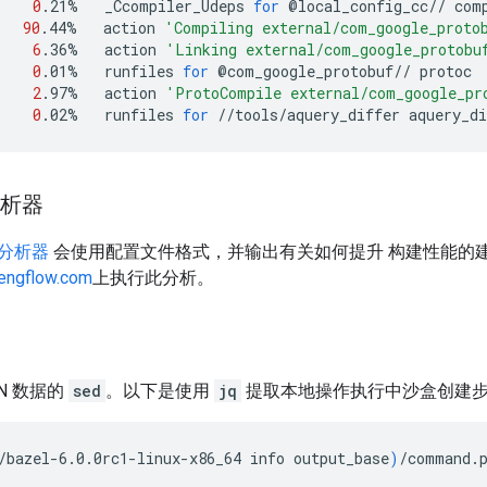
0
.21%
_Ccompiler_Udeps
for
@local_config_cc//
90
.44%
action
'Compiling external/com_google_proto
6
.36%
action
'Linking external/com_google_protobu
0
.01%
runfiles
for
@com_google_protobuf//
2
.97%
action
'ProtoCompile external/com_google_pr
0
.02%
runfiles
for
//tools/aquery_differ
分析器
用分析器
会使用配置文件格式，并输出有关如何提升 构建性能的建议
.engflow.com
上执行此分析。
N 数据的
sed
。以下是使用
jq
提取本地操作执行中沙盒创建
/bazel-6.0.0rc1-linux-x86_64
info
output_base
)
/command.