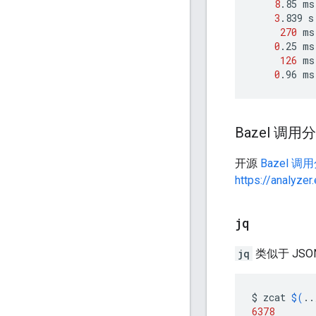
8
.85
ms
3
.839
s
270
ms
0
.25
ms
126
ms
0
.96
ms
Bazel 调用
开源
Bazel 调
https://analyzer
jq
jq
类似于 JSO
$
zcat
$(
..
6378