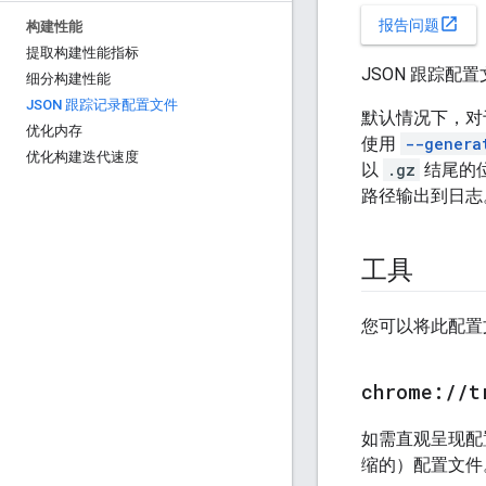
open_in_new
报告问题
构建性能
提取构建性能指标
JSON 跟踪配
细分构建性能
JSON 跟踪记录配置文件
默认情况下，对
优化内存
使用
--genera
优化构建迭代速度
以
.gz
结尾的位
路径输出到日志
工具
您可以将此配置
chrome:
/
/
t
如需直观呈现配置
缩的）配置文件