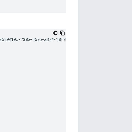
0589419c-738b-4676-a374-18f7bbc7ac23,
output
base:
/home