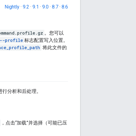
Nightly
·
9.2
·
9.1
·
9.0
·
8.7
·
8.6
。
ommand.profile.gz
。您可以
--profile
标志配置写入位置。
nce_profile_path
将此文件的
进行分析和后处理。
，点击“加载”并选择（可能已压