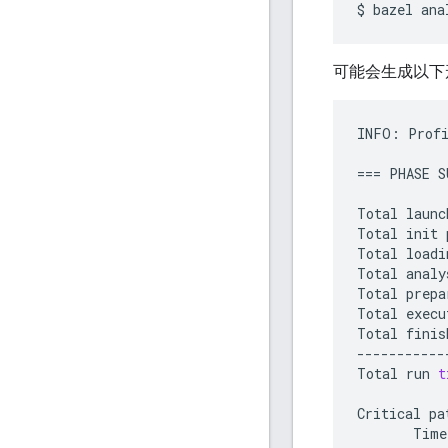
$
bazel
ana
可能会生成以下
INFO:
Prof
===
PHASE
S
Total
launc
Total
init
Total
loadi
Total
analy
Total
prepa
Total
execu
Total
finis
-----------
Total
run
t
Critical
pa
Time