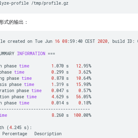
lyze-profile
形式的输出：
ile
created
on
Tue
Jun
16
08
:59:40
CEST
2020
,
build
ID:
UMMARY
INFORMATION
===
h
phase
time
1
.070
s
12
.95%

phase
time
0
.299
s
3
.62%

ng
phase
time
0
.878
s
10
.64%

sis
phase
time
1
.319
s
15
.98%

ration
phase
time
0
.047
s
0
.57%

tion
phase
time
4
.629
s
56
.05%

h
phase
time
0
.014
s
0
.18%

-------------------------------------

ime
8
.260
s
100
.00%

th
(
4
.245
s
)
Percentage