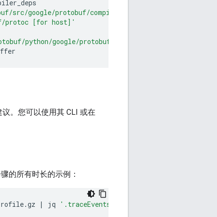
buf/src/google/protobuf/compiler/php/php_generator.cc [f
f/protoc [for host]'
otobuf/python/google/protobuf/compiler/plugin_pb2.py'
。您可以使用其 CLI 或在
步骤的所有时长的示例：
profile.gz
|
jq
'.traceEvents | .[] | select(.name == "