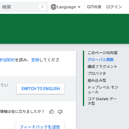
/
GITHUB
ログイン
このページの内容
参加契約
を読み、
登録
してくださ
グローバル関数
構成フラグメント
プロバイダ
組み込み型
してい
トップレベル モジ
ュール
コア Starlark デー
タ型
情報は役に立ちましたか？
フィードバックを送信