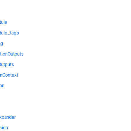
ule
ule_tags
ng
tionOutputs
Outputs
onContext
ion
Expander
sion