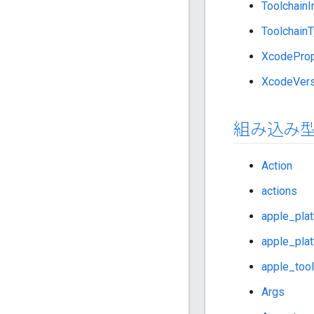
ToolchainI
Toolchain
XcodeProp
XcodeVers
組み込み
Action
actions
apple_pla
apple_pla
apple_tool
Args