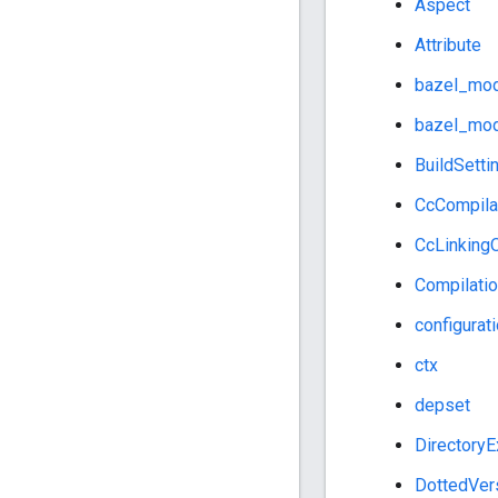
Aspect
Attribute
bazel_mod
bazel_mod
BuildSetti
CcCompila
CcLinking
Compilati
configurat
ctx
depset
Directory
DottedVer