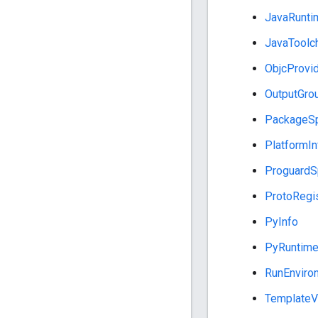
JavaRunti
JavaToolch
ObjcProvi
OutputGro
PackageSpe
PlatformIn
ProguardS
ProtoRegi
PyInfo
PyRuntime
RunEnviro
TemplateVa