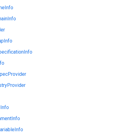
meInfo
ainInfo
der
upInfo
cificationInfo
fo
pecProvider
stryProvider
Info
nmentInfo
riableInfo