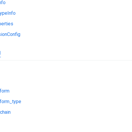
nfo
TypeInfo
erties
ionConfig
型
tform
tform_type
chain