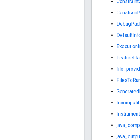
Constraint
Constraint
DebugPac
DefaultInf
ExecutionI
FeatureFla
file_provi
FilesToRu
Generated
Incompati
Instrument
java_compi
java_outpu