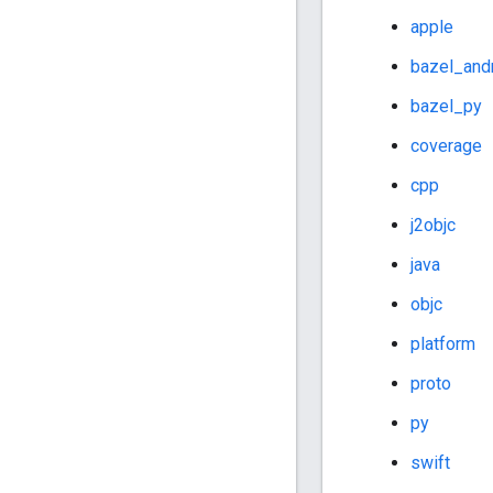
apple
bazel_and
bazel_py
coverage
cpp
j2objc
java
objc
platform
proto
py
swift