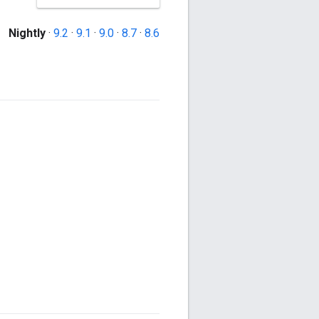
Nightly
·
9.2
·
9.1
·
9.0
·
8.7
·
8.6