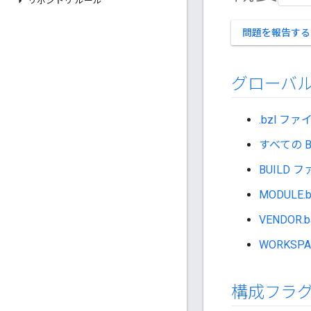
リポジトリ ルール
問題を報告する
グローバ
.bzl ファ
すべての B
BUILD 
MODULE.
VENDOR.
WORKSP
構成フラ