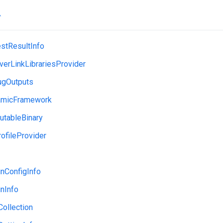
ダ
stResultInfo
erLinkLibrariesProvider
ugOutputs
amicFramework
utableBinary
ofileProvider
nConfigInfo
nInfo
Collection