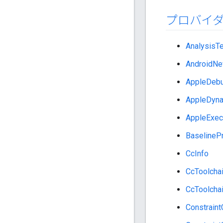
プロバイ
AnalysisTe
AndroidNev
AppleDeb
AppleDyn
AppleExec
BaselinePr
CcInfo
CcToolchai
CcToolchai
Constraint