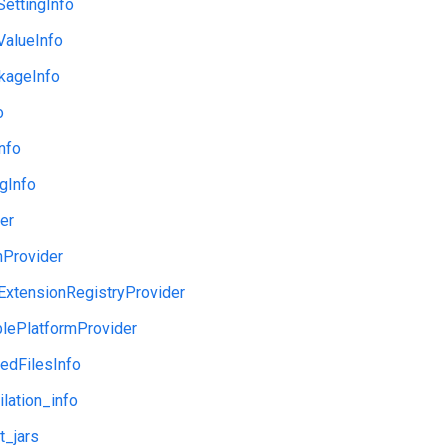
SettingInfo
ValueInfo
kageInfo
o
nfo
gInfo
der
nProvider
ExtensionRegistryProvider
blePlatformProvider
edFilesInfo
lation_info
t_jars