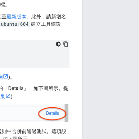
標。
定至
最新版本
。此外，請新增名
_ubuntu1604
建立工具鍊設
例
)。
「Details」
，如下圖所示。提
結果
)。
規則中合併前通過測試。這項設
，如下圖所示。