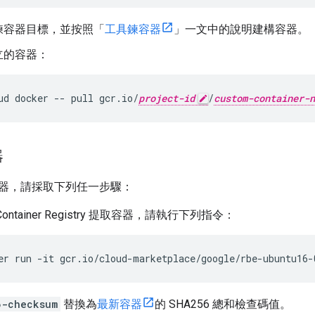
鍊容器目標，並按照「
工具鍊容器
」一文中的說明建構容器。
立的容器：
ud
docker
--
pull
gcr.io/
project-id
/
custom-container-n
器
器，請採取下列任一步驟：
ontainer Registry 提取容器，請執行下列指令：
er
run
-it
gcr.io/cloud-marketplace/google/rbe-ubuntu16-
6-checksum
替換為
最新容器
的 SHA256 總和檢查碼值。