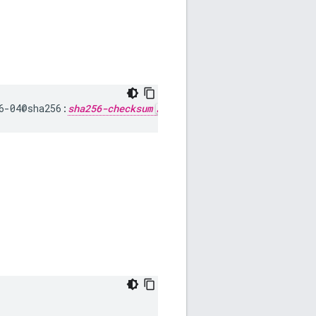
6-04@sha256:
sha256-checksum