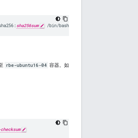
sha256:
sha256sum
/bin/bash
至
rbe-ubuntu16-04
容器。如
-checksum