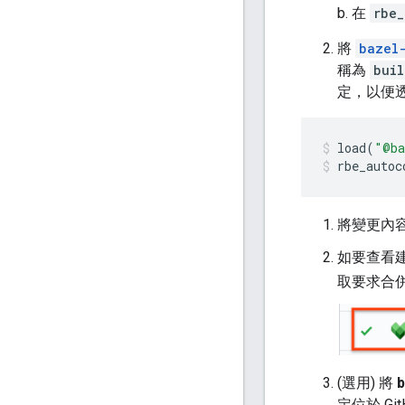
b. 在
rbe
將
bazel
稱為
buil
定，以便透過
load
(
"@ba
rbe_autoc
將變更內
如要查看建構結
取要求合併
(選用) 將
b
定位於 GitH