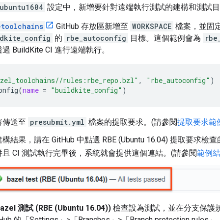
_ubuntu1604
設定中，新增要針對遠端執行測試的建構和測試目
-toolchains
GitHub 存放區新增至
WORKSPACE
檔案，並固
dkite_config
的
rbe_autoconfig
目標。這個範例會為
rbe
 BuildKite CI 進行遠端執行。
zel_toolchains//rules:rbe_repo.bzl"
,
"rbe_autoconfig"
)
onfig
(
name
=
"buildkite_config"
)
容傳送至
presubmit.yml
檔案的提取要求。(請參閱
提取要求範
果，請在 GitHub 中點選 RBE (Ubuntu 16.04) 提取要求檢查的
且 CI 測試執行完畢後，系統就會提供這個連結。(請參閱
範例
azel 測試 (RBE (Ubuntu 16.04))
檢查設為測試，並在分支保護
ub 的「Settings」>「Branches」>「Branch protection rules」