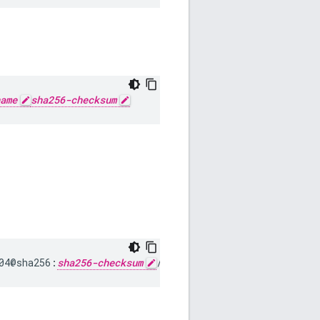
ame
sha256-checksum
04@sha256:
sha256-checksum
/bin/bash