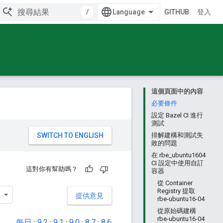
/
GITHUB
登入
這個頁面中的內容
必要條件
設定 Bazel CI 進行
測試
。
排解建構和測試失
敗的問題
在 rbe_ubuntu1604
CI 設定中使用自訂
這對你有幫助嗎？
容器
從 Container
Registry 提取
提供意見
rbe-ubuntu16-04
從原始碼建構
rbe-ubuntu16-04
每日
·
9.2
·
9.1
·
9.0
·
8.7
·
8.6