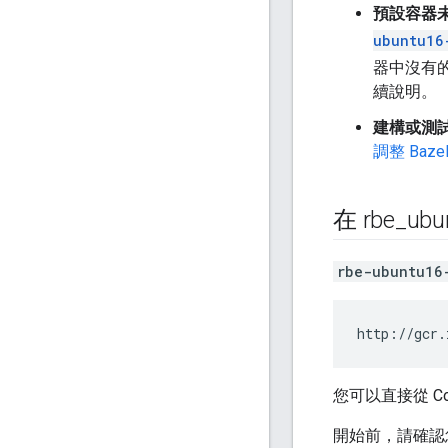
預設容器
ubuntu16
器中沒有
續說明。
建構或測
調整 Baze
在 rbe
_
ub
rbe-ubuntu16
您可以直接從 Co
開始前，請確認