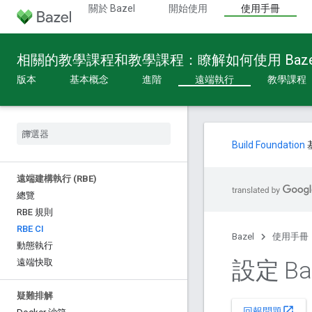
關於 Bazel
開始使用
使用手冊
相關的教學課程和教學課程：瞭解如何使用 Baze
版本
基本概念
進階
遠端執行
教學課程
Build Foundation
遠端建構執行 (RBE)
總覽
RBE 規則
RBE CI
Bazel
使用手冊
動態執行
設定 B
遠端快取
疑難排解
open_in_new
回報問題