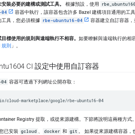
未安裝必要的建構或測試工具。
根據預設，使用
rbe_ubuntu16
-04
容器中執行，該容器包含許多 Bazel 建構項目通用的
的工具，您必須根據
rbe-ubuntu16-04
容器建立自訂容器，
試目標使用的規則與遠端執行不相容。
如要瞭解與遠端執行的相
l 規則
」。
untu1604 CI 設定中使用自訂容器
-04
容器可透過下列網址公開存取：
ntainer Registry 提取，或從來源建構。下節將說明這兩種方式
您已安裝
gcloud
、
docker
和
git
。 如果從來源建構容器，也