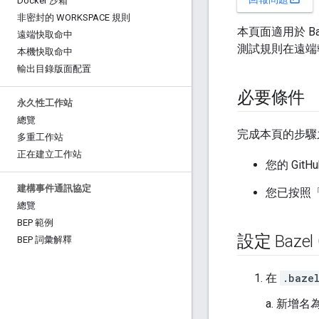
Docker 沙箱
非密封的 WORKSPACE 規則
本頁面適用於 B
遠端快取命中
測試規則在遠端
本機快取命中
輸出目錄版面配置
必要條件
永久性工作站
總覽
完成本頁的步驟
多重工作站
正在建立工作站
您的 Git
建構事件通訊協定
您已按照
總覽
BEP 範例
設定 Baze
BEP 詞彙解釋
在
.baze
a. 新增名