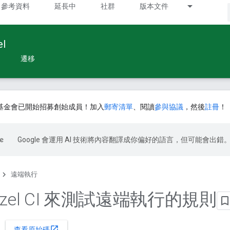
參考資料
延長中
社群
版本文件
l
遷移
基金會已開始招募創始成員！加入
郵寄清單
、閱讀
參與協議
，然後
註冊
！
Google 會運用 AI 技術將內容翻譯成你偏好的語言，但可能會出錯
遠端執行
azel CI 來測試遠端執行的規則
open_in_new
查看原始碼