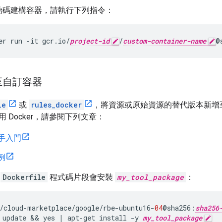
始碼建構容器，請執行下列指令：
er
run
-it
gcr.io/
project-id
/
custom-container-name
@
至自訂容器
le
或
rules_docker
，將資源或原始資源的替代版本新增
 Docker，請參閱下列文章：
 新手入門
範例
列
Dockerfile
程式碼片段會安裝
my_tool_package
：
/
cloud
-
marketplace
/
google
/
rbe
-
ubuntu16
-
04
@
sha256
:
sha256
update
 && 
yes
|
apt
-
get
install
-
y
my_tool_package